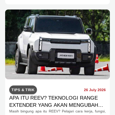
TIPS & TRIK
26 July 2026
APA ITU REEV? TEKNOLOGI RANGE
EXTENDER YANG AKAN MENGUBAH
Masih bingung apa itu REEV? Pelajari cara kerja, fungsi,
MOBILITAS EV INDONESIA