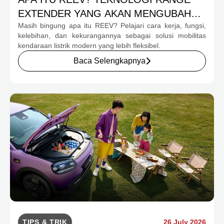
EXTENDER YANG AKAN MENGUBAH
Masih bingung apa itu REEV? Pelajari cara kerja, fungsi,
MOBILITAS EV INDONESIA
kelebihan, dan kekurangannya sebagai solusi mobilitas
kendaraan listrik modern yang lebih fleksibel.
Baca Selengkapnya
TIPS & TRIK
26 July 2026