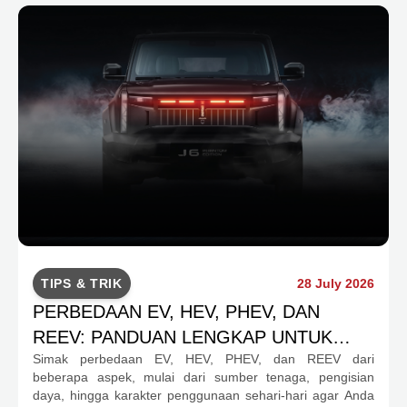
TIPS & TRIK
28 July 2026
PERBEDAAN EV, HEV, PHEV, DAN
REEV: PANDUAN LENGKAP UNTUK
Simak perbedaan EV, HEV, PHEV, dan REEV dari
CALON PEMBELI
beberapa aspek, mulai dari sumber tenaga, pengisian
daya, hingga karakter penggunaan sehari-hari agar Anda