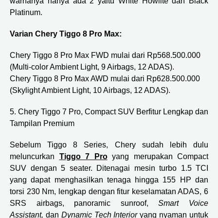
warnanya hanya ada 2 yaitu White Howlite dan Black
Platinum.
Varian Chery Tiggo 8 Pro Max:
Chery Tiggo 8 Pro Max FWD mulai dari Rp568.500.000
(Multi-color Ambient Light, 9 Airbags, 12 ADAS).
Chery Tiggo 8 Pro Max AWD mulai dari Rp628.500.000
(Skylight Ambient Light, 10 Airbags, 12 ADAS).
5. Chery Tiggo 7 Pro, Compact SUV Berfitur Lengkap dan
Tampilan Premium
Sebelum Tiggo 8 Series, Chery sudah lebih dulu
meluncurkan
Tiggo 7 Pro
yang merupakan Compact
SUV dengan 5 seater. Ditenagai mesin turbo 1.5 TCI
yang dapat menghasilkan tenaga hingga 155 HP dan
torsi 230 Nm, lengkap dengan fitur keselamatan ADAS, 6
SRS airbags, panoramic sunroof,
Smart Voice
Assistant,
dan
Dynamic Tech Interior
yang nyaman untuk