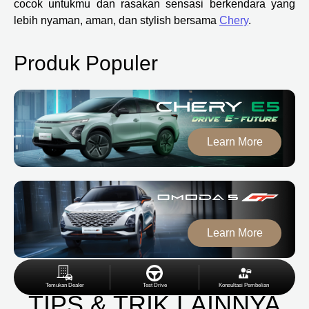
cocok untukmu dan rasakan sensasi berkendara yang
lebih nyaman, aman, dan stylish bersama
Chery
.
Produk Populer
Learn More
Learn More
Temukan Dealer
Test Drive
Konsultasi Pembelian
TIPS & TRIK LAINNYA