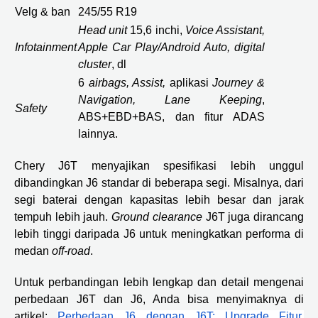
Velg & ban
245/55 R19
Head unit
15,6 inchi,
Voice Assistant,
Infotainment
Apple Car Play/Android Auto, digital
cluster
, dl
6
airbags, Assist,
aplikasi
Journey &
Navigation, Lane Keeping
,
Safety
ABS+EBD+BAS, dan fitur ADAS
lainnya.
Chery J6T menyajikan spesifikasi lebih unggul
dibandingkan J6 standar di beberapa segi. Misalnya, dari
segi baterai dengan kapasitas lebih besar dan jarak
tempuh lebih jauh.
Ground clearance
J6T juga dirancang
lebih tinggi daripada J6 untuk meningkatkan performa di
medan
off-road
.
Untuk perbandingan lebih lengkap dan detail mengenai
perbedaan J6T dan J6, Anda bisa menyimaknya di
artikel:
Perbedaan J6 dengan J6T: Upgrade Fitur,