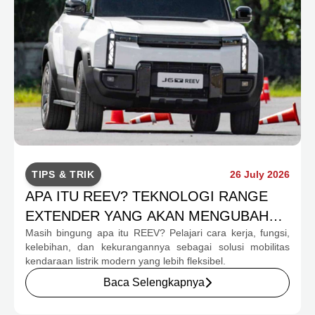
TIPS & TRIK
26 July 2026
APA ITU REEV? TEKNOLOGI RANGE
EXTENDER YANG AKAN MENGUBAH
Masih bingung apa itu REEV? Pelajari cara kerja, fungsi,
MOBILITAS EV INDONESIA
kelebihan, dan kekurangannya sebagai solusi mobilitas
kendaraan listrik modern yang lebih fleksibel.
Baca Selengkapnya