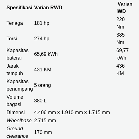
Varian
Spesifikasi
Varian RWD
iWD
220
Tenaga
181 hp
Nm
385
Torsi
274 hp
Nm
Kapasitas
69,77
65,69 kWh
baterai
kWh
Jarak
436
431 KM
tempuh
KM
Kapasitas
5 orang
penumpang
Volume
380 L
bagasi
Dimensi
4.406 mm × 1.910 mm × 1.715 mm
Wheelbase
2.715 mm
Ground
170 mm
clearance