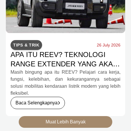
TIPS & TRIK
26 July 2026
APA ITU REEV? TEKNOLOGI
RANGE EXTENDER YANG AKAN
MENGUBAH MOBILITAS EV
Masih bingung apa itu REEV? Pelajari cara kerja,
fungsi, kelebihan, dan kekurangannya sebagai
INDONESIA
solusi mobilitas kendaraan listrik modern yang lebih
fleksibel.
Baca Selengkapnya
Muat Lebih Banyak