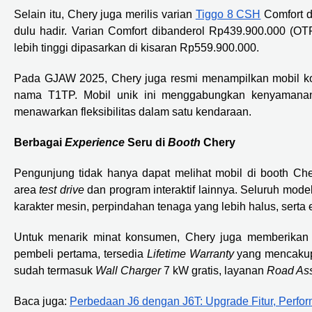
Selain itu, Chery juga merilis varian
Tiggo 8 CSH
Comfort d
dulu hadir. Varian Comfort dibanderol Rp439.900.000 (
lebih tinggi dipasarkan di kisaran Rp559.900.000.
Pada GJAW 2025, Chery juga resmi menampilkan mobil k
nama T1TP. Mobil unik ini menggabungkan kenyamanan
menawarkan fleksibilitas dalam satu kendaraan.
Berbagai
Experience
Seru di
Booth
Chery
Pengunjung tidak hanya dapat melihat mobil di booth Che
area
test drive
dan program interaktif lainnya. Seluruh mod
karakter mesin, perpindahan tenaga yang lebih halus, serta 
Untuk menarik minat konsumen, Chery juga memberikan
pembeli pertama, tersedia
Lifetime Warranty
yang mencakup b
sudah termasuk
Wall Charger
7 kW gratis, layanan
Road Ass
Baca juga:
Perbedaan J6 dengan J6T: Upgrade Fitur, Perfor