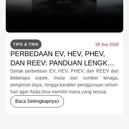
TIPS & TRIK
28 July 2026
PERBEDAAN EV, HEV, PHEV,
DAN REEV: PANDUAN LENGKAP
UNTUK CALON PEMBELI
Simak perbedaan EV, HEV, PHEV, dan REEV dari
beberapa aspek, mulai dari sumber tenaga,
pengisian daya, hingga karakter penggunaan sehari-
hari agar Anda bisa memilih mana yang sesuai.
Baca Selengkapnya