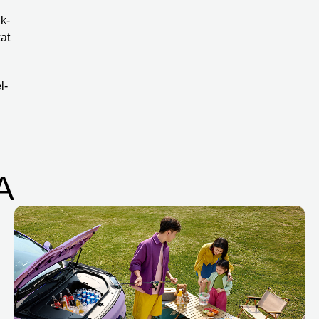
k-
at
l-
A