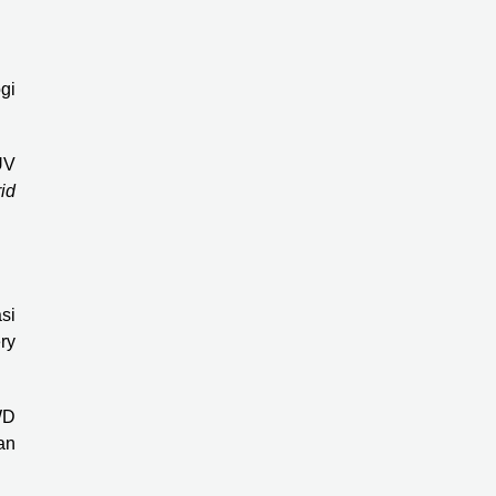
gi
UV
id
si
ry
WD
an