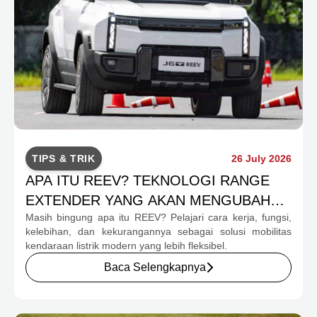
TIPS & TRIK
26 July 2026
APA ITU REEV? TEKNOLOGI RANGE
EXTENDER YANG AKAN MENGUBAH
Masih bingung apa itu REEV? Pelajari cara kerja, fungsi,
MOBILITAS EV INDONESIA
kelebihan, dan kekurangannya sebagai solusi mobilitas
kendaraan listrik modern yang lebih fleksibel.
Baca Selengkapnya