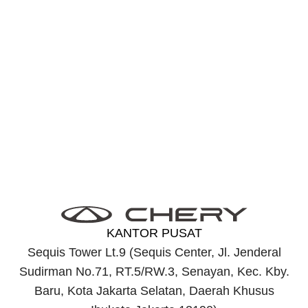
Temukan TIGGO 8
Terdekat
Temukan dealer terdekat dan nikmati pelayanan cepat
untuk memenuhi kebutuhan mobilitas mu.
Temukan TIGGO 8 di dekat saya
Lihat Selengkapnya
KANTOR PUSAT
Sequis Tower Lt.9 (Sequis Center, Jl. Jenderal
Sudirman No.71, RT.5/RW.3, Senayan, Kec. Kby.
Baru, Kota Jakarta Selatan, Daerah Khusus