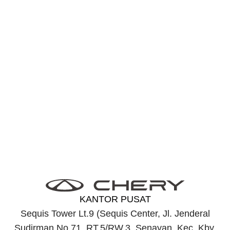
Temukan CHERY C5 CSH
Terdekat
Temukan dealer terdekat dan nikmati pelayanan cepat
untuk memenuhi kebutuhan mobilitas mu.
Temukan CHERY C5 CSH di dekat saya
KANTOR PUSAT
Sequis Tower Lt.9 (Sequis Center, Jl. Jenderal
Sudirman No.71, RT.5/RW.3, Senayan, Kec. Kby.