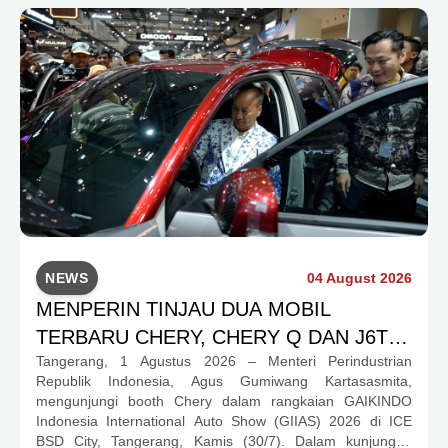
NEWS
04 August 2026
MENPERIN TINJAU DUA MOBIL
TERBARU CHERY, CHERY Q DAN J6T
Tangerang, 1 Agustus 2026 – Menteri Perindustrian
CSH YANG JADI SOROTAN DI GIIAS
Republik Indonesia, Agus Gumiwang Kartasasmita,
2026
mengunjungi booth Chery dalam rangkaian GAIKINDO
Indonesia International Auto Show (GIIAS) 2026 di ICE
BSD City, Tangerang, Kamis (30/7). Dalam kunjungan