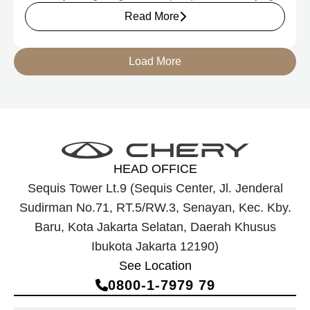
tersebut, Menteri Perindustrian meninjau dua produk
Read More
elektrifikasi terbaru Chery, yakni Chery Q, compact EV
untuk mobilitas perkotaan, serta J6T RCSH, SUV
berteknologi Range-Extended Electric Vehicle (REEV) yang
Load More
dirancang untuk mendukung perjalanan jarak jauh.
HEAD OFFICE
Sequis Tower Lt.9 (Sequis Center, Jl. Jenderal
Sudirman No.71, RT.5/RW.3, Senayan, Kec. Kby.
Baru, Kota Jakarta Selatan, Daerah Khusus
Ibukota Jakarta 12190)
See Location
0800‑1‑7979 79