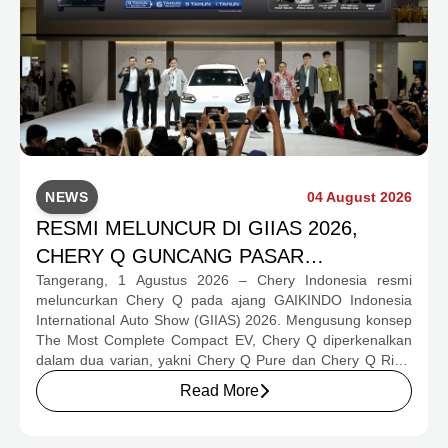
NEWS
04 August 2026
RESMI MELUNCUR DI GIIAS 2026,
CHERY Q GUNCANG PASAR
Tangerang, 1 Agustus 2026 – Chery Indonesia resmi
OTOMOTIF MELALUI HARGA SPESIAL
meluncurkan Chery Q pada ajang GAIKINDO Indonesia
MULAI RP239,9 JUTA
International Auto Show (GIIAS) 2026. Mengusung konsep
The Most Complete Compact EV, Chery Q diperkenalkan
dalam dua varian, yakni Chery Q Pure dan Chery Q Rizz,
untuk mengakomodasi kebutuhan mobilitas serta
Read More
preferensi konsumen yang berbeda.