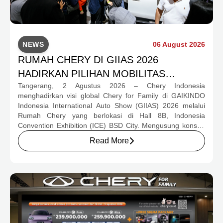
NEWS
06 August 2026
RUMAH CHERY DI GIIAS 2026
HADIRKAN PILIHAN MOBILITAS
Tangerang, 2 Agustus 2026 – Chery Indonesia
LENGKAP DAN PROGRAM APRESIASI
menghadirkan visi global Chery for Family di GAIKINDO
KONSUMEN BERNILAI HAMPIR RP1
Indonesia International Auto Show (GIIAS) 2026 melalui
MILIAR
Rumah Chery yang berlokasi di Hall 8B, Indonesia
Convention Exhibition (ICE) BSD City. Mengusung konsep
rumah yang hangat dan inklusif, Chery menghadirkan
Read More
pengalaman menyeluruh bagi keluarga Indonesia melalui
pilihan kendaraan ICE, EV, hingga Chery Super Hybrid
(CSH), lengkap dengan berbagai fasilitas, aktivitas, dan
program apresiasi untuk konsumen.