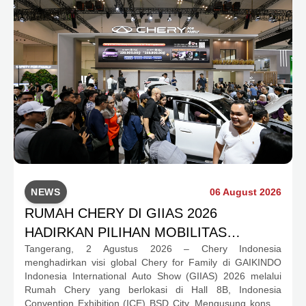
NEWS
06 August 2026
RUMAH CHERY DI GIIAS 2026
HADIRKAN PILIHAN MOBILITAS
Tangerang, 2 Agustus 2026 – Chery Indonesia
LENGKAP DAN PROGRAM APRESIASI
menghadirkan visi global Chery for Family di GAIKINDO
KONSUMEN BERNILAI HAMPIR RP1
Indonesia International Auto Show (GIIAS) 2026 melalui
MILIAR
Rumah Chery yang berlokasi di Hall 8B, Indonesia
Convention Exhibition (ICE) BSD City. Mengusung konsep