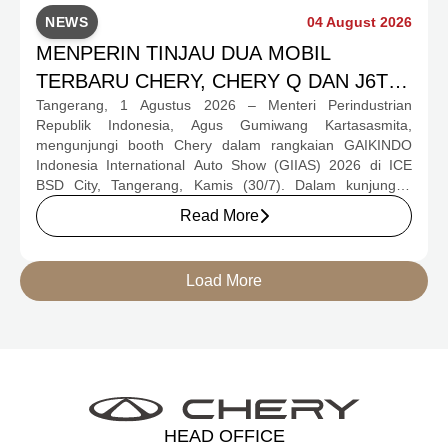
NEWS
04 August 2026
MENPERIN TINJAU DUA MOBIL
TERBARU CHERY, CHERY Q DAN J6T
Tangerang, 1 Agustus 2026 – Menteri Perindustrian
CSH YANG JADI SOROTAN DI GIIAS
Republik Indonesia, Agus Gumiwang Kartasasmita,
2026
mengunjungi booth Chery dalam rangkaian GAIKINDO
Indonesia International Auto Show (GIIAS) 2026 di ICE
BSD City, Tangerang, Kamis (30/7). Dalam kunjungan
tersebut, Menteri Perindustrian meninjau dua produk
Read More
elektrifikasi terbaru Chery, yakni Chery Q, compact EV
untuk mobilitas perkotaan, serta J6T RCSH, SUV
berteknologi Range-Extended Electric Vehicle (REEV) yang
Load More
dirancang untuk mendukung perjalanan jarak jauh.
HEAD OFFICE