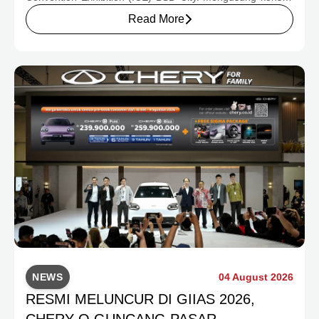
rumah yang hangat dan inklusif, Chery menghadirkan
Read More
pengalaman menyeluruh bagi keluarga Indonesia melalui
pilihan kendaraan ICE, EV, hingga Chery Super Hybrid
(CSH), lengkap dengan berbagai fasilitas, aktivitas, dan
program apresiasi untuk konsumen.
NEWS
04 August 2026
RESMI MELUNCUR DI GIIAS 2026,
CHERY Q GUNCANG PASAR