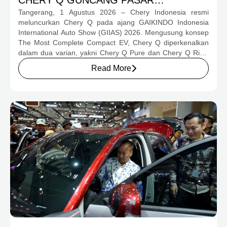
Tangerang, 1 Agustus 2026 – Chery Indonesia resmi
OTOMOTIF MELALUI HARGA SPESIAL
meluncurkan Chery Q pada ajang GAIKINDO Indonesia
MULAI RP239,9 JUTA
International Auto Show (GIIAS) 2026. Mengusung konsep
The Most Complete Compact EV, Chery Q diperkenalkan
dalam dua varian, yakni Chery Q Pure dan Chery Q Rizz,
untuk mengakomodasi kebutuhan mobilitas serta
Read More
preferensi konsumen yang berbeda.