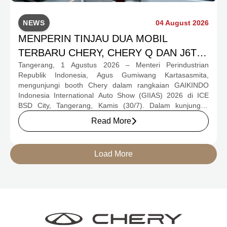
NEWS
04 August 2026
MENPERIN TINJAU DUA MOBIL
TERBARU CHERY, CHERY Q DAN J6T
Tangerang, 1 Agustus 2026 – Menteri Perindustrian
CSH YANG JADI SOROTAN DI GIIAS
Republik Indonesia, Agus Gumiwang Kartasasmita,
2026
mengunjungi booth Chery dalam rangkaian GAIKINDO
Indonesia International Auto Show (GIIAS) 2026 di ICE
BSD City, Tangerang, Kamis (30/7). Dalam kunjungan
tersebut, Menteri Perindustrian meninjau dua produk
Read More
elektrifikasi terbaru Chery, yakni Chery Q, compact EV
untuk mobilitas perkotaan, serta J6T RCSH, SUV
berteknologi Range-Extended Electric Vehicle (REEV) yang
Load More
dirancang untuk mendukung perjalanan jarak jauh.