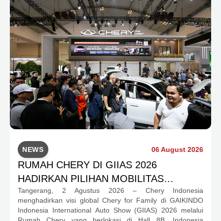
NEWS
06 August 2026
RUMAH CHERY DI GIIAS 2026
HADIRKAN PILIHAN MOBILITAS
Tangerang, 2 Agustus 2026 – Chery Indonesia
LENGKAP DAN PROGRAM APRESIASI
menghadirkan visi global Chery for Family di GAIKINDO
KONSUMEN BERNILAI HAMPIR RP1
Indonesia International Auto Show (GIIAS) 2026 melalui
MILIAR
Rumah Chery yang berlokasi di Hall 8B, Indonesia