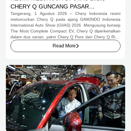
CHERY Q GUNCANG PASAR
Tangerang, 1 Agustus 2026 – Chery Indonesia resmi
OTOMOTIF MELALUI HARGA SPESIAL
meluncurkan Chery Q pada ajang GAIKINDO Indonesia
MULAI RP239,9 JUTA
International Auto Show (GIIAS) 2026. Mengusung konsep
The Most Complete Compact EV, Chery Q diperkenalkan
dalam dua varian, yakni Chery Q Pure dan Chery Q Rizz,
untuk mengakomodasi kebutuhan mobilitas serta
Read More
preferensi konsumen yang berbeda.