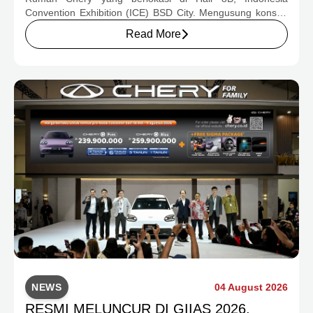
Convention Exhibition (ICE) BSD City. Mengusung konsep
rumah yang hangat dan inklusif, Chery menghadirkan
Read More
pengalaman menyeluruh bagi keluarga Indonesia melalui
pilihan kendaraan ICE, EV, hingga Chery Super Hybrid
(CSH), lengkap dengan berbagai fasilitas, aktivitas, dan
program apresiasi untuk konsumen.
NEWS
04 August 2026
RESMI MELUNCUR DI GIIAS 2026,