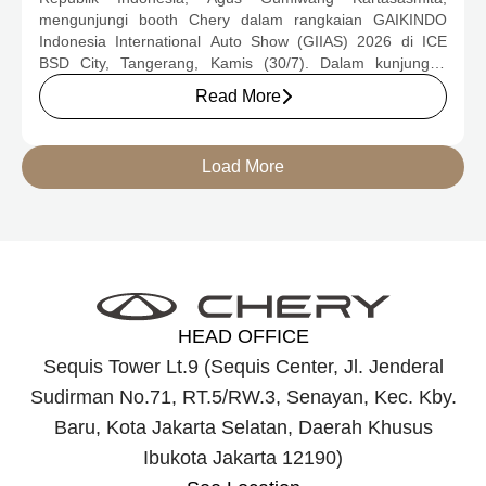
2026
mengunjungi booth Chery dalam rangkaian GAIKINDO
Indonesia International Auto Show (GIIAS) 2026 di ICE
BSD City, Tangerang, Kamis (30/7). Dalam kunjungan
tersebut, Menteri Perindustrian meninjau dua produk
Read More
elektrifikasi terbaru Chery, yakni Chery Q, compact EV
untuk mobilitas perkotaan, serta J6T RCSH, SUV
berteknologi Range-Extended Electric Vehicle (REEV) yang
Load More
dirancang untuk mendukung perjalanan jarak jauh.
HEAD OFFICE
Sequis Tower Lt.9 (Sequis Center, Jl. Jenderal
Sudirman No.71, RT.5/RW.3, Senayan, Kec. Kby.
Baru, Kota Jakarta Selatan, Daerah Khusus
Ibukota Jakarta 12190)