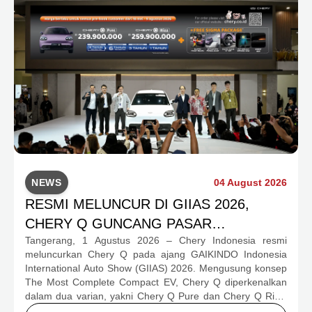
NEWS
04 August 2026
RESMI MELUNCUR DI GIIAS 2026,
CHERY Q GUNCANG PASAR
Tangerang, 1 Agustus 2026 – Chery Indonesia resmi
OTOMOTIF MELALUI HARGA SPESIAL
meluncurkan Chery Q pada ajang GAIKINDO Indonesia
MULAI RP239,9 JUTA
International Auto Show (GIIAS) 2026. Mengusung konsep
The Most Complete Compact EV, Chery Q diperkenalkan
dalam dua varian, yakni Chery Q Pure dan Chery Q Rizz,
untuk mengakomodasi kebutuhan mobilitas serta