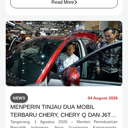
Read More
preferensi konsumen yang berbeda.
NEWS
04 August 2026
MENPERIN TINJAU DUA MOBIL
TERBARU CHERY, CHERY Q DAN J6T
Tangerang, 1 Agustus 2026 – Menteri Perindustrian
CSH YANG JADI SOROTAN DI GIIAS
Republik Indonesia, Agus Gumiwang Kartasasmita,