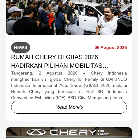
NEWS
06 August 2026
RUMAH CHERY DI GIIAS 2026
HADIRKAN PILIHAN MOBILITAS
Tangerang, 2 Agustus 2026 – Chery Indonesia
LENGKAP DAN PROGRAM APRESIASI
menghadirkan visi global Chery for Family di GAIKINDO
KONSUMEN BERNILAI HAMPIR RP1
Indonesia International Auto Show (GIIAS) 2026 melalui
MILIAR
Rumah Chery yang berlokasi di Hall 8B, Indonesia
Convention Exhibition (ICE) BSD City. Mengusung konsep
rumah yang hangat dan inklusif, Chery menghadirkan
Read More
pengalaman menyeluruh bagi keluarga Indonesia melalui
pilihan kendaraan ICE, EV, hingga Chery Super Hybrid
(CSH), lengkap dengan berbagai fasilitas, aktivitas, dan
program apresiasi untuk konsumen.