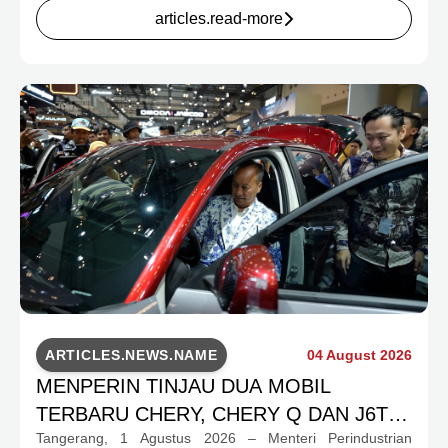
untuk mengakomodasi kebutuhan mobilitas serta
articles.read-more
preferensi konsumen yang berbeda.
ARTICLES.NEWS.NAME
04 August 2026
MENPERIN TINJAU DUA MOBIL
TERBARU CHERY, CHERY Q DAN J6T
Tangerang, 1 Agustus 2026 – Menteri Perindustrian
CSH YANG JADI SOROTAN DI GIIAS