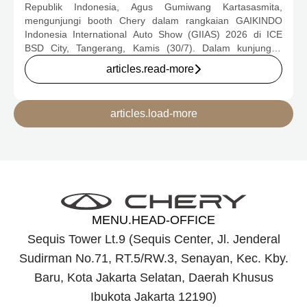
Republik Indonesia, Agus Gumiwang Kartasasmita,
2026
mengunjungi booth Chery dalam rangkaian GAIKINDO
Indonesia International Auto Show (GIIAS) 2026 di ICE
BSD City, Tangerang, Kamis (30/7). Dalam kunjungan
tersebut, Menteri Perindustrian meninjau dua produk
articles.read-more
elektrifikasi terbaru Chery, yakni Chery Q, compact EV
untuk mobilitas perkotaan, serta J6T RCSH, SUV
berteknologi Range-Extended Electric Vehicle (REEV) yang
articles.load-more
dirancang untuk mendukung perjalanan jarak jauh.
MENU.HEAD-OFFICE
Sequis Tower Lt.9 (Sequis Center, Jl. Jenderal
Sudirman No.71, RT.5/RW.3, Senayan, Kec. Kby.
Baru, Kota Jakarta Selatan, Daerah Khusus
Ibukota Jakarta 12190)