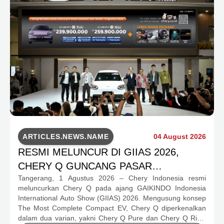
ARTICLES.NEWS.NAME
04 August 2026
RESMI MELUNCUR DI GIIAS 2026,
CHERY Q GUNCANG PASAR
Tangerang, 1 Agustus 2026 – Chery Indonesia resmi
OTOMOTIF MELALUI HARGA SPESIAL
meluncurkan Chery Q pada ajang GAIKINDO Indonesia
MULAI RP239,9 JUTA
International Auto Show (GIIAS) 2026. Mengusung konsep
The Most Complete Compact EV, Chery Q diperkenalkan
dalam dua varian, yakni Chery Q Pure dan Chery Q Rizz,