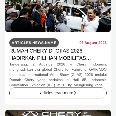
ARTICLES.NEWS.NAME
06 August 2026
RUMAH CHERY DI GIIAS 2026
HADIRKAN PILIHAN MOBILITAS
Tangerang, 2 Agustus 2026 – Chery Indonesia
LENGKAP DAN PROGRAM APRESIASI
menghadirkan visi global Chery for Family di GAIKINDO
KONSUMEN BERNILAI HAMPIR RP1
Indonesia International Auto Show (GIIAS) 2026 melalui
MILIAR
Rumah Chery yang berlokasi di Hall 8B, Indonesia
Convention Exhibition (ICE) BSD City. Mengusung konsep
rumah yang hangat dan inklusif, Chery menghadirkan
articles.read-more
pengalaman menyeluruh bagi keluarga Indonesia melalui
pilihan kendaraan ICE, EV, hingga Chery Super Hybrid
(CSH), lengkap dengan berbagai fasilitas, aktivitas, dan
program apresiasi untuk konsumen.