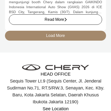
mengunjungi booth Chery dalam rangkaian GAIKINDO
Indonesia International Auto Show (GIIAS) 2026 di ICE
BSD City, Tangerang, Kamis (30/7). Dalam kunjungan
tersebut, Menteri Perindustrian meninjau dua produk
Read More
elektrifikasi terbaru Chery, yakni Chery Q, compact EV
untuk mobilitas perkotaan, serta J6T RCSH, SUV
berteknologi Range-Extended Electric Vehicle (REEV) yang
Load More
dirancang untuk mendukung perjalanan jarak jauh.
HEAD OFFICE
Sequis Tower Lt.9 (Sequis Center, Jl. Jenderal
Sudirman No.71, RT.5/RW.3, Senayan, Kec. Kby.
Baru, Kota Jakarta Selatan, Daerah Khusus
Ibukota Jakarta 12190)
See Location