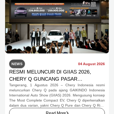
NEWS
04 August 2026
RESMI MELUNCUR DI GIIAS 2026,
CHERY Q GUNCANG PASAR
Tangerang, 1 Agustus 2026 – Chery Indonesia resmi
OTOMOTIF MELALUI HARGA SPESIAL
meluncurkan Chery Q pada ajang GAIKINDO Indonesia
MULAI RP239,9 JUTA
International Auto Show (GIIAS) 2026. Mengusung konsep
The Most Complete Compact EV, Chery Q diperkenalkan
dalam dua varian, yakni Chery Q Pure dan Chery Q Rizz,
untuk mengakomodasi kebutuhan mobilitas serta
Read More