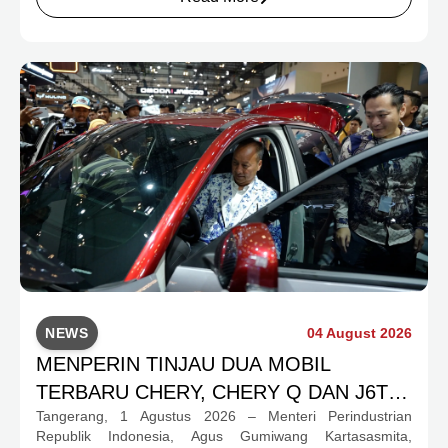
preferensi konsumen yang berbeda.
NEWS
04 August 2026
MENPERIN TINJAU DUA MOBIL
TERBARU CHERY, CHERY Q DAN J6T
Tangerang, 1 Agustus 2026 – Menteri Perindustrian
CSH YANG JADI SOROTAN DI GIIAS
Republik Indonesia, Agus Gumiwang Kartasasmita,
2026