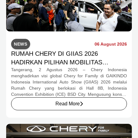
NEWS
06 August 2026
RUMAH CHERY DI GIIAS 2026
HADIRKAN PILIHAN MOBILITAS
Tangerang, 2 Agustus 2026 – Chery Indonesia
LENGKAP DAN PROGRAM APRESIASI
menghadirkan visi global Chery for Family di GAIKINDO
KONSUMEN BERNILAI HAMPIR RP1
Indonesia International Auto Show (GIIAS) 2026 melalui
MILIAR
Rumah Chery yang berlokasi di Hall 8B, Indonesia
Convention Exhibition (ICE) BSD City. Mengusung konsep
rumah yang hangat dan inklusif, Chery menghadirkan
Read More
pengalaman menyeluruh bagi keluarga Indonesia melalui
pilihan kendaraan ICE, EV, hingga Chery Super Hybrid
(CSH), lengkap dengan berbagai fasilitas, aktivitas, dan
program apresiasi untuk konsumen.