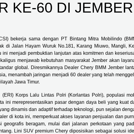
 KE-60 DI JEMBER
CSI) bekerja sama dengan PT Bintang Mitra Mobilindo (BM
tak di Jalan Hayam Wuruk No.181, Karang Miuwo, Mangli, Ke
u ini menjadi pembuktian lanjutan atas komitmen dan keserius
, sekaligus menjawab kebutuhan masyarakat Jember akan layan
standar global. Diresmikannya Dealer Chery BMM Jember lant
sia, menambah jaringan menjadi 60 dealer yang telah menggel
wilayah Jawa Timur.
 (ERI) Korps Lalu Lintas Polri (Korlantas Polri), populasi mob
a ini merepresentasikan pasar dengan daya beli yang kuat d
yang dinamis dan adaptif terhadap teknologi, pun sejalan deng
er di kota ini, memperkuat akses layanan penjualan dan purn
i geografis beragam, mulai dari jalanan perkotaan yang pad
ntang. Lini SUV premium Chery diposisikan sebagai solusi ide