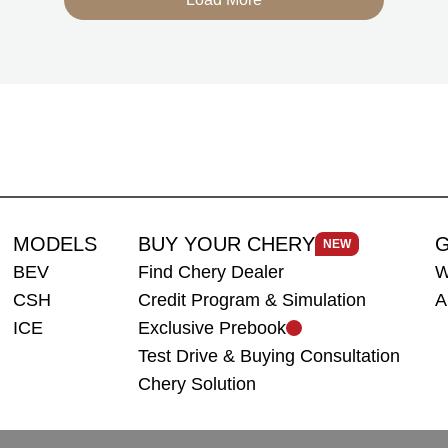
berteknologi Range-Extended Electric Vehicle
(REEV) yang dirancang untuk mendukung
perjalanan jarak jauh.
MODELS
BUY YOUR CHERY
G
NEW
BEV
Find Chery Dealer
W
CSH
Credit Program & Simulation
A
ICE
Exclusive Prebook
Test Drive & Buying Consultation
Chery Solution