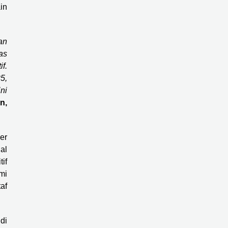
in
an
as
f.
5,
ni
n,
er
al
if
mi
af
di