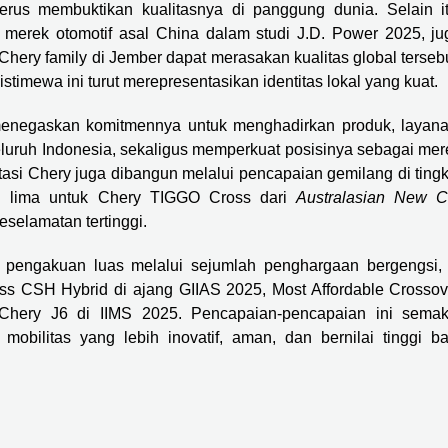
erus membuktikan kualitasnya di panggung dunia. Selain it
a merek otomotif asal China dalam studi J.D. Power 2025, ju
 Chery family di Jember dapat merasakan kualitas global terseb
timewa ini turut merepresentasikan identitas lokal yang kuat.
menegaskan komitmennya untuk menghadirkan produk, layana
eluruh Indonesia, sekaligus memperkuat posisinya sebagai mer
asi Chery juga dibangun melalui pencapaian gemilang di tingk
ang lima untuk Chery TIGGO Cross dari
Australasian New C
elamatan tertinggi.
t pengakuan luas melalui sejumlah penghargaan bergengsi, 
ss CSH Hybrid di ajang GIIAS 2025, Most Affordable Crossov
hery J6 di IIMS 2025. Pencapaian-pencapaian ini semak
bilitas yang lebih inovatif, aman, dan bernilai tinggi ba