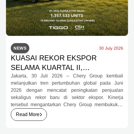
NEWS
30 July 2026
KUASAI REKOR EKSPOR
SELAMA KUARTAL II,
PENJUALAN CHERY GROUP
Jakarta, 30 Juli 2026 – Chery Group kembali
melanjutkan tren pertumbuhan global pada Juni
SEMESTER I 2026 TEMBUS 1,35
2026 dengan mencatat peningkatan penjualan
JUTA UNIT
sekaligus rekor baru di sektor ekspor. Kinerja
tersebut mengantarkan Chery Group membukukan
semester pertama terbaik sepanjang sejarah
Read More
perusahaan serta memperkuat daya saingnya di
pasar otomotif global melalui pertumbuhan
kendaraan energi baru (New Energy Vehicle/NEV)