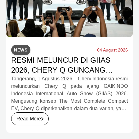
NEWS
04 August 2026
RESMI MELUNCUR DI GIIAS
2026, CHERY Q GUNCANG
PASAR OTOMOTIF MELALUI
Tangerang, 1 Agustus 2026 – Chery Indonesia resmi
meluncurkan Chery Q pada ajang GAIKINDO
HARGA SPESIAL MULAI RP239,9
Indonesia International Auto Show (GIIAS) 2026.
JUTA
Mengusung konsep The Most Complete Compact
EV, Chery Q diperkenalkan dalam dua varian, yakni
Chery Q Pure dan Chery Q Rizz, untuk
Read More
mengakomodasi kebutuhan mobilitas serta
preferensi konsumen yang berbeda.