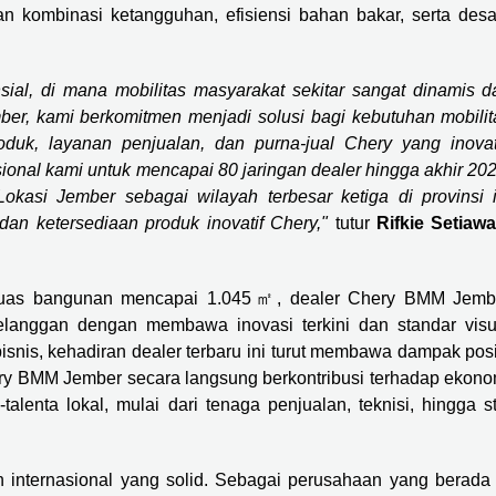
n kombinasi ketangguhan, efisiensi bahan bakar, serta desa
ial, di mana mobilitas masyarakat sekitar sangat dinamis d
r, kami berkomitmen menjadi solusi bagi kebutuhan mobilit
uk, layanan penjualan, dan purna-jual Chery yang inovati
ional kami untuk mencapai 80 jaringan dealer hingga akhir 202
kasi Jember sebagai wilayah terbesar ketiga di provinsi i
dan ketersediaan produk inovatif Chery,"
tutur
Rifkie Setiawa
 luas bangunan mencapai 1.045㎡, dealer Chery BMM Jemb
elanggan dengan membawa inovasi terkini dan standar visu
isnis, kehadiran dealer terbaru ini turut membawa dampak posit
ery BMM Jember secara langsung berkontribusi terhadap ekono
talenta lokal, mulai dari tenaga penjualan, teknisi, hingga st
internasional yang solid. Sebagai perusahaan yang berada 