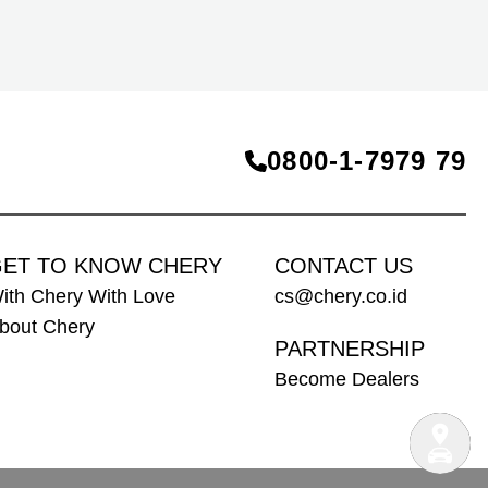
dan ekspansi internasional yang terus berlanjut.
Momentum ini semakin mempertegas komitmen
Chery untuk terus menghadirkan produk, teknologi,
dan layanan yang mampu membangun kepercayaan
konsumen, termasuk di Indonesia.
0800‑1‑7979 79
ET TO KNOW CHERY
CONTACT US
ith Chery With Love
cs@chery.co.id
bout Chery
PARTNERSHIP
Become Dealers