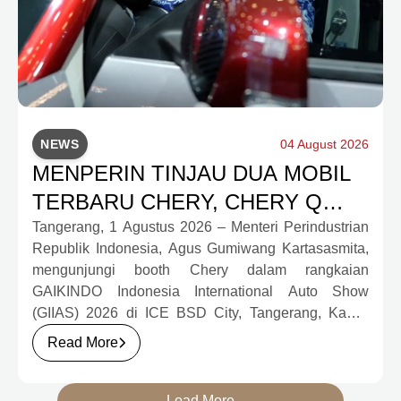
NEWS
04 August 2026
MENPERIN TINJAU DUA MOBIL
TERBARU CHERY, CHERY Q
DAN J6T CSH YANG JADI
Tangerang, 1 Agustus 2026 – Menteri Perindustrian
Republik Indonesia, Agus Gumiwang Kartasasmita,
SOROTAN DI GIIAS 2026
mengunjungi booth Chery dalam rangkaian
GAIKINDO Indonesia International Auto Show
(GIIAS) 2026 di ICE BSD City, Tangerang, Kamis
(30/7). Dalam kunjungan tersebut, Menteri
Read More
Perindustrian meninjau dua produk elektrifikasi
terbaru Chery, yakni Chery Q, compact EV untuk
mobilitas perkotaan, serta J6T RCSH, SUV
Load More