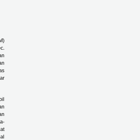
M)
c.
an
an
as
ar
il
an
an
a-
at
al