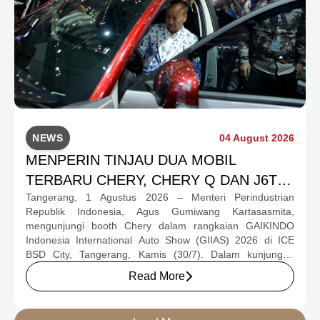
NEWS
04 August 2026
MENPERIN TINJAU DUA MOBIL
TERBARU CHERY, CHERY Q DAN J6T
Tangerang, 1 Agustus 2026 – Menteri Perindustrian
CSH YANG JADI SOROTAN DI GIIAS
Republik Indonesia, Agus Gumiwang Kartasasmita,
2026
mengunjungi booth Chery dalam rangkaian GAIKINDO
Indonesia International Auto Show (GIIAS) 2026 di ICE
BSD City, Tangerang, Kamis (30/7). Dalam kunjungan
tersebut, Menteri Perindustrian meninjau dua produk
Read More
elektrifikasi terbaru Chery, yakni Chery Q, compact EV
untuk mobilitas perkotaan, serta J6T RCSH, SUV
berteknologi Range-Extended Electric Vehicle (REEV) yang