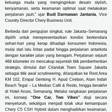
keluarga muda yang menginginkan desain stylish,
kenyamanan, serta keamanan optimal saat melakukan
perjalanan jauh,” ujar
Budi Darmawan Jantania
, Vice
Country Director Chery Business Unit.
Berbeda dari pengujian singkat, rute Jakarta–Semarang
dipilih untuk merepresentasikan kondisi berkendara
sehari-hari yang kerap dihadapi konsumen Indonesia,
mulai dari lalu lintas padat hingga perjalanan antarkota
dengan karakter jalan yang beragam. Perjalanan sejauh
466 kilometer ini mencakup sejumlah titik pemberhentian
strategis, dimulai dari Cilandak Town Square Jakarta
sebagai titik awal scrutineering, dilanjutkan ke Rest Area
KM 102, Empal Gentong H. Apud Cirebon, Alam Indah
Beach Tegal – La Median Café & Resto, hingga berakhir
di Hotel Aruss, Semarang. Melalui rangkaian perjalanan
ini, konsep
“One Car, Two Vibes”
diuji secara
menyeluruh, sekaligus menjadi tolak ukur kemampuan
Chery C5 CSH Hybrid dalam menghadirkan keamanan,