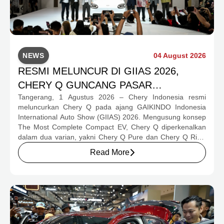
NEWS
04 August 2026
RESMI MELUNCUR DI GIIAS 2026,
CHERY Q GUNCANG PASAR
Tangerang, 1 Agustus 2026 – Chery Indonesia resmi
OTOMOTIF MELALUI HARGA SPESIAL
meluncurkan Chery Q pada ajang GAIKINDO Indonesia
MULAI RP239,9 JUTA
International Auto Show (GIIAS) 2026. Mengusung konsep
The Most Complete Compact EV, Chery Q diperkenalkan
dalam dua varian, yakni Chery Q Pure dan Chery Q Rizz,
untuk mengakomodasi kebutuhan mobilitas serta
Read More
preferensi konsumen yang berbeda.