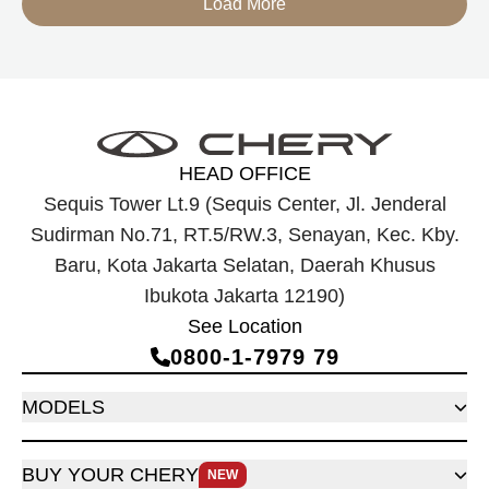
Load More
dirancang untuk mendukung perjalanan jarak jauh.
HEAD OFFICE
Sequis Tower Lt.9 (Sequis Center, Jl. Jenderal
Sudirman No.71, RT.5/RW.3, Senayan, Kec. Kby.
Baru, Kota Jakarta Selatan, Daerah Khusus
Ibukota Jakarta 12190)
See Location
0800‑1‑7979 79
MODELS
BUY YOUR CHERY
NEW