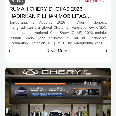
NEWS
06 August 2026
RUMAH CHERY DI GIIAS 2026
HADIRKAN PILIHAN MOBILITAS
Tangerang, 2 Agustus 2026 – Chery Indonesia
LENGKAP DAN PROGRAM APRESIASI
menghadirkan visi global Chery for Family di GAIKINDO
KONSUMEN BERNILAI HAMPIR RP1
Indonesia International Auto Show (GIIAS) 2026 melalui
MILIAR
Rumah Chery yang berlokasi di Hall 8B, Indonesia
Convention Exhibition (ICE) BSD City. Mengusung konsep
rumah yang hangat dan inklusif, Chery menghadirkan
Read More
pengalaman menyeluruh bagi keluarga Indonesia melalui
pilihan kendaraan ICE, EV, hingga Chery Super Hybrid
(CSH), lengkap dengan berbagai fasilitas, aktivitas, dan
program apresiasi untuk konsumen.