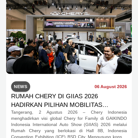
NEWS
06 August 2026
RUMAH CHERY DI GIIAS 2026
HADIRKAN PILIHAN MOBILITAS
Tangerang, 2 Agustus 2026 – Chery Indonesia
LENGKAP DAN PROGRAM APRESIASI
menghadirkan visi global Chery for Family di GAIKINDO
KONSUMEN BERNILAI HAMPIR RP1
Indonesia International Auto Show (GIIAS) 2026 melalui
MILIAR
Rumah Chery yang berlokasi di Hall 8B, Indonesia
Convention Exhibition (ICE) BSD City. Mengusung konsep