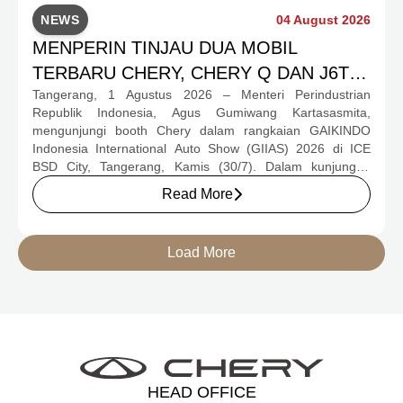
NEWS
04 August 2026
MENPERIN TINJAU DUA MOBIL
TERBARU CHERY, CHERY Q DAN J6T
Tangerang, 1 Agustus 2026 – Menteri Perindustrian
CSH YANG JADI SOROTAN DI GIIAS
Republik Indonesia, Agus Gumiwang Kartasasmita,
2026
mengunjungi booth Chery dalam rangkaian GAIKINDO
Indonesia International Auto Show (GIIAS) 2026 di ICE
BSD City, Tangerang, Kamis (30/7). Dalam kunjungan
tersebut, Menteri Perindustrian meninjau dua produk
Read More
elektrifikasi terbaru Chery, yakni Chery Q, compact EV
untuk mobilitas perkotaan, serta J6T RCSH, SUV
berteknologi Range-Extended Electric Vehicle (REEV) yang
Load More
dirancang untuk mendukung perjalanan jarak jauh.
HEAD OFFICE