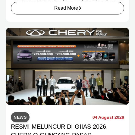
rumah yang hangat dan inklusif, Chery menghadirkan
Read More
pengalaman menyeluruh bagi keluarga Indonesia melalui
pilihan kendaraan ICE, EV, hingga Chery Super Hybrid
(CSH), lengkap dengan berbagai fasilitas, aktivitas, dan
program apresiasi untuk konsumen.
NEWS
04 August 2026
RESMI MELUNCUR DI GIIAS 2026,
CHERY Q GUNCANG PASAR