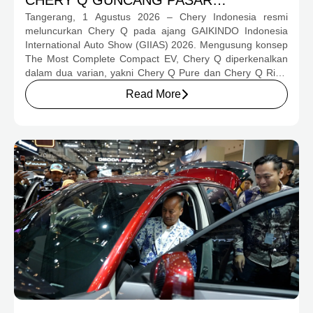
Tangerang, 1 Agustus 2026 – Chery Indonesia resmi
OTOMOTIF MELALUI HARGA SPESIAL
meluncurkan Chery Q pada ajang GAIKINDO Indonesia
MULAI RP239,9 JUTA
International Auto Show (GIIAS) 2026. Mengusung konsep
The Most Complete Compact EV, Chery Q diperkenalkan
dalam dua varian, yakni Chery Q Pure dan Chery Q Rizz,
untuk mengakomodasi kebutuhan mobilitas serta
Read More
preferensi konsumen yang berbeda.