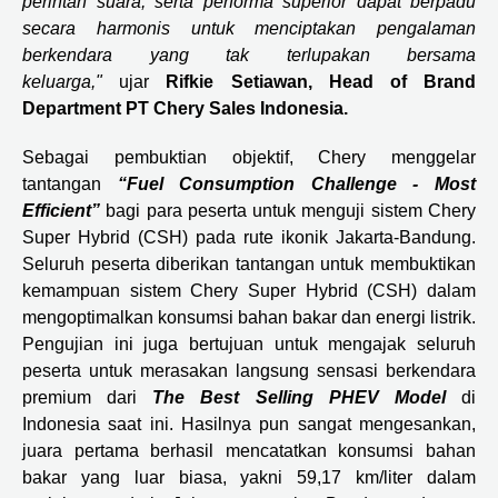
perintah suara, serta performa superior dapat berpadu
secara harmonis untuk menciptakan pengalaman
berkendara yang tak terlupakan bersama
keluarga,"
ujar
Rifkie Setiawan, Head of Brand
Department PT Chery Sales Indonesia.
Sebagai pembuktian objektif, Chery menggelar
tantangan
“Fuel Consumption Challenge - Most
Efficient”
bagi para peserta untuk menguji sistem Chery
Super Hybrid (CSH) pada rute ikonik Jakarta-Bandung.
Seluruh peserta diberikan tantangan untuk membuktikan
kemampuan sistem Chery Super Hybrid (CSH) dalam
mengoptimalkan konsumsi bahan bakar dan energi listrik.
Pengujian ini juga bertujuan untuk mengajak seluruh
peserta untuk merasakan langsung sensasi berkendara
premium dari
The Best Selling PHEV Model
di
Indonesia saat ini. Hasilnya pun sangat mengesankan,
juara pertama berhasil mencatatkan konsumsi bahan
bakar yang luar biasa, yakni 59,17 km/liter dalam