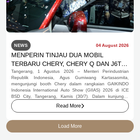
NEWS
04 August 2026
MENPERIN TINJAU DUA MOBIL
TERBARU CHERY, CHERY Q DAN J6T
Tangerang, 1 Agustus 2026 – Menteri Perindustrian
CSH YANG JADI SOROTAN DI GIIAS
Republik Indonesia, Agus Gumiwang Kartasasmita,
2026
mengunjungi booth Chery dalam rangkaian GAIKINDO
Indonesia International Auto Show (GIIAS) 2026 di ICE
BSD City, Tangerang, Kamis (30/7). Dalam kunjungan
tersebut, Menteri Perindustrian meninjau dua produk
Read More
elektrifikasi terbaru Chery, yakni Chery Q, compact EV
untuk mobilitas perkotaan, serta J6T RCSH, SUV
berteknologi Range-Extended Electric Vehicle (REEV) yang
Load More
dirancang untuk mendukung perjalanan jarak jauh.