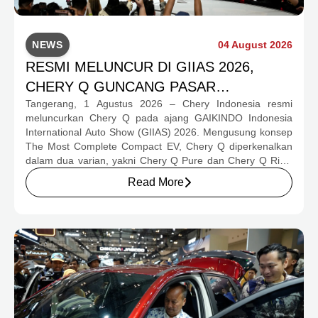
NEWS
04 August 2026
RESMI MELUNCUR DI GIIAS 2026,
CHERY Q GUNCANG PASAR
Tangerang, 1 Agustus 2026 – Chery Indonesia resmi
OTOMOTIF MELALUI HARGA SPESIAL
meluncurkan Chery Q pada ajang GAIKINDO Indonesia
MULAI RP239,9 JUTA
International Auto Show (GIIAS) 2026. Mengusung konsep
The Most Complete Compact EV, Chery Q diperkenalkan
dalam dua varian, yakni Chery Q Pure dan Chery Q Rizz,
untuk mengakomodasi kebutuhan mobilitas serta
Read More
preferensi konsumen yang berbeda.