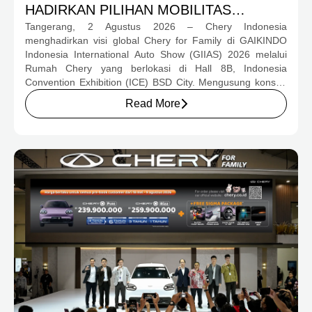
HADIRKAN PILIHAN MOBILITAS
Tangerang, 2 Agustus 2026 – Chery Indonesia
LENGKAP DAN PROGRAM APRESIASI
menghadirkan visi global Chery for Family di GAIKINDO
KONSUMEN BERNILAI HAMPIR RP1
Indonesia International Auto Show (GIIAS) 2026 melalui
MILIAR
Rumah Chery yang berlokasi di Hall 8B, Indonesia
Convention Exhibition (ICE) BSD City. Mengusung konsep
rumah yang hangat dan inklusif, Chery menghadirkan
Read More
pengalaman menyeluruh bagi keluarga Indonesia melalui
pilihan kendaraan ICE, EV, hingga Chery Super Hybrid
(CSH), lengkap dengan berbagai fasilitas, aktivitas, dan
program apresiasi untuk konsumen.