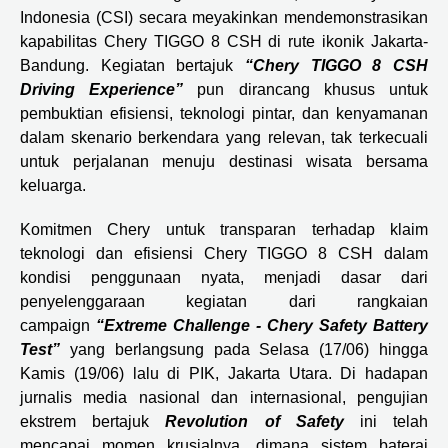
Indonesia (CSI) secara meyakinkan mendemonstrasikan
kapabilitas Chery TIGGO 8 CSH di rute ikonik Jakarta-
Bandung. Kegiatan bertajuk
“Chery TIGGO 8 CSH
Driving Experience”
pun dirancang khusus untuk
pembuktian efisiensi, teknologi pintar, dan kenyamanan
dalam skenario berkendara yang relevan, tak terkecuali
untuk perjalanan menuju destinasi wisata bersama
keluarga.
Komitmen Chery untuk transparan terhadap klaim
teknologi dan efisiensi Chery TIGGO 8 CSH dalam
kondisi penggunaan nyata, menjadi dasar dari
penyelenggaraan kegiatan dari rangkaian
campaign
“Extreme Challenge - Chery Safety Battery
Test”
yang berlangsung pada Selasa (17/06) hingga
Kamis (19/06) lalu di PIK, Jakarta Utara. Di hadapan
jurnalis media nasional dan internasional, pengujian
ekstrem bertajuk
Revolution of Safety
ini telah
mencapai momen krusialnya, dimana sistem baterai