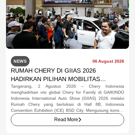
NEWS
06 August 2026
RUMAH CHERY DI GIIAS 2026
HADIRKAN PILIHAN MOBILITAS
Tangerang, 2 Agustus 2026 – Chery Indonesia
LENGKAP DAN PROGRAM APRESIASI
menghadirkan visi global Chery for Family di GAIKINDO
KONSUMEN BERNILAI HAMPIR RP1
Indonesia International Auto Show (GIIAS) 2026 melalui
MILIAR
Rumah Chery yang berlokasi di Hall 8B, Indonesia
Convention Exhibition (ICE) BSD City. Mengusung konsep
rumah yang hangat dan inklusif, Chery menghadirkan
Read More
pengalaman menyeluruh bagi keluarga Indonesia melalui
pilihan kendaraan ICE, EV, hingga Chery Super Hybrid
(CSH), lengkap dengan berbagai fasilitas, aktivitas, dan