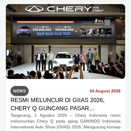
program apresiasi untuk konsumen.
NEWS
04 August 2026
RESMI MELUNCUR DI GIIAS 2026,
CHERY Q GUNCANG PASAR
Tangerang, 1 Agustus 2026 – Chery Indonesia resmi
OTOMOTIF MELALUI HARGA SPESIAL
meluncurkan Chery Q pada ajang GAIKINDO Indonesia
MULAI RP239,9 JUTA
International Auto Show (GIIAS) 2026. Mengusung konsep