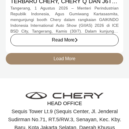
TERBARU CHERY, CHERY Q DAN J6T
Tangerang, 1 Agustus 2026 – Menteri Perindustrian
CSH YANG JADI SOROTAN DI GIIAS
Republik Indonesia, Agus Gumiwang Kartasasmita,
2026
mengunjungi booth Chery dalam rangkaian GAIKINDO
Indonesia International Auto Show (GIIAS) 2026 di ICE
BSD City, Tangerang, Kamis (30/7). Dalam kunjungan
tersebut, Menteri Perindustrian meninjau dua produk
Read More
elektrifikasi terbaru Chery, yakni Chery Q, compact EV
untuk mobilitas perkotaan, serta J6T RCSH, SUV
berteknologi Range-Extended Electric Vehicle (REEV) yang
Load More
dirancang untuk mendukung perjalanan jarak jauh.
HEAD OFFICE
Sequis Tower Lt.9 (Sequis Center, Jl. Jenderal
Sudirman No.71, RT.5/RW.3, Senayan, Kec. Kby.
Baru, Kota Jakarta Selatan, Daerah Khusus