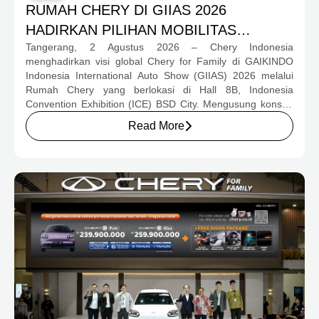
RUMAH CHERY DI GIIAS 2026
HADIRKAN PILIHAN MOBILITAS
Tangerang, 2 Agustus 2026 – Chery Indonesia
LENGKAP DAN PROGRAM APRESIASI
menghadirkan visi global Chery for Family di GAIKINDO
KONSUMEN BERNILAI HAMPIR RP1
Indonesia International Auto Show (GIIAS) 2026 melalui
MILIAR
Rumah Chery yang berlokasi di Hall 8B, Indonesia
Convention Exhibition (ICE) BSD City. Mengusung konsep
rumah yang hangat dan inklusif, Chery menghadirkan
Read More
pengalaman menyeluruh bagi keluarga Indonesia melalui
pilihan kendaraan ICE, EV, hingga Chery Super Hybrid
(CSH), lengkap dengan berbagai fasilitas, aktivitas, dan
program apresiasi untuk konsumen.