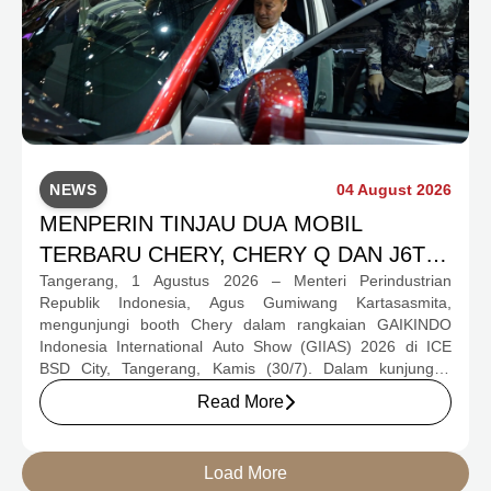
NEWS
04 August 2026
MENPERIN TINJAU DUA MOBIL
TERBARU CHERY, CHERY Q DAN J6T
Tangerang, 1 Agustus 2026 – Menteri Perindustrian
CSH YANG JADI SOROTAN DI GIIAS
Republik Indonesia, Agus Gumiwang Kartasasmita,
2026
mengunjungi booth Chery dalam rangkaian GAIKINDO
Indonesia International Auto Show (GIIAS) 2026 di ICE
BSD City, Tangerang, Kamis (30/7). Dalam kunjungan
tersebut, Menteri Perindustrian meninjau dua produk
Read More
elektrifikasi terbaru Chery, yakni Chery Q, compact EV
untuk mobilitas perkotaan, serta J6T RCSH, SUV
berteknologi Range-Extended Electric Vehicle (REEV) yang
Load More
dirancang untuk mendukung perjalanan jarak jauh.