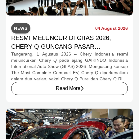
NEWS
04 August 2026
RESMI MELUNCUR DI GIIAS 2026,
CHERY Q GUNCANG PASAR
Tangerang, 1 Agustus 2026 – Chery Indonesia resmi
OTOMOTIF MELALUI HARGA SPESIAL
meluncurkan Chery Q pada ajang GAIKINDO Indonesia
MULAI RP239,9 JUTA
International Auto Show (GIIAS) 2026. Mengusung konsep
The Most Complete Compact EV, Chery Q diperkenalkan
dalam dua varian, yakni Chery Q Pure dan Chery Q Rizz,
untuk mengakomodasi kebutuhan mobilitas serta
Read More
preferensi konsumen yang berbeda.