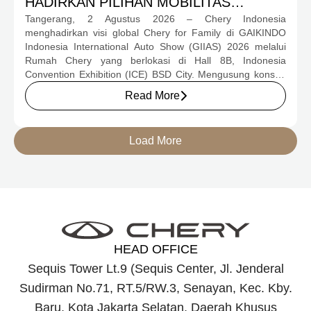
HADIRKAN PILIHAN MOBILITAS
Tangerang, 2 Agustus 2026 – Chery Indonesia
LENGKAP DAN PROGRAM APRESIASI
menghadirkan visi global Chery for Family di GAIKINDO
KONSUMEN BERNILAI HAMPIR RP1
Indonesia International Auto Show (GIIAS) 2026 melalui
MILIAR
Rumah Chery yang berlokasi di Hall 8B, Indonesia
Convention Exhibition (ICE) BSD City. Mengusung konsep
rumah yang hangat dan inklusif, Chery menghadirkan
Read More
pengalaman menyeluruh bagi keluarga Indonesia melalui
pilihan kendaraan ICE, EV, hingga Chery Super Hybrid
(CSH), lengkap dengan berbagai fasilitas, aktivitas, dan
Load More
program apresiasi untuk konsumen.
HEAD OFFICE
Sequis Tower Lt.9 (Sequis Center, Jl. Jenderal
Sudirman No.71, RT.5/RW.3, Senayan, Kec. Kby.
Baru, Kota Jakarta Selatan, Daerah Khusus