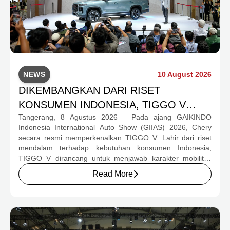
NEWS
10 August 2026
DIKEMBANGKAN DARI RISET
KONSUMEN INDONESIA, TIGGO V
Tangerang, 8 Agustus 2026 – Pada ajang GAIKINDO
RESMI DIPERKENALKAN DI GIIAS 2026
Indonesia International Auto Show (GIIAS) 2026, Chery
SEBAGAI DEBUT PERTAMA DI LUAR
secara resmi memperkenalkan TIGGO V. Lahir dari riset
CHINA
mendalam terhadap kebutuhan konsumen Indonesia,
TIGGO V dirancang untuk menjawab karakter mobilitas
masyarakat Indonesia yang membutuhkan kendaraan
Read More
tangguh, lapang, nyaman, efisien, dan fleksibel. Inilah
semangat “Specially Built for Indonesia” yang diwujudkan
melalui konsep 3-in-1 versatility, dengan memadukan
ketangguhan SUV, kelapangan MPV tujuh penumpang,
dan fleksibilitas kendaraan utilitas bergaya double cab
dalam satu produk