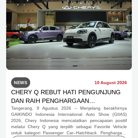
NEWS
10 August 2026
CHERY Q REBUT HATI PENGUNJUNG
DAN RAIH PENGHARGAAN
Tangerang, 9 Agustus 2026 – Menjelang berakhirnya
HATCHBACK FAVORIT DI GIIAS 2026
GAIKINDO Indonesia International Auto Show (GIIAS)
2026, Chery Indonesia mencatatkan pencapaian positif
melalui Chery Q yang terpilih sebagai Favorite Vehicle
untuk kategori Passenger Car–Hatchback. Penghargaan