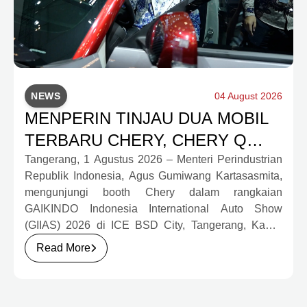
NEWS
04 August 2026
MENPERIN TINJAU DUA MOBIL
TERBARU CHERY, CHERY Q
DAN J6T CSH YANG JADI
Tangerang, 1 Agustus 2026 – Menteri Perindustrian
Republik Indonesia, Agus Gumiwang Kartasasmita,
SOROTAN DI GIIAS 2026
mengunjungi booth Chery dalam rangkaian
GAIKINDO Indonesia International Auto Show
(GIIAS) 2026 di ICE BSD City, Tangerang, Kamis
(30/7). Dalam kunjungan tersebut, Menteri
Read More
Perindustrian meninjau dua produk elektrifikasi
terbaru Chery, yakni Chery Q, compact EV untuk
mobilitas perkotaan, serta J6T RCSH, SUV