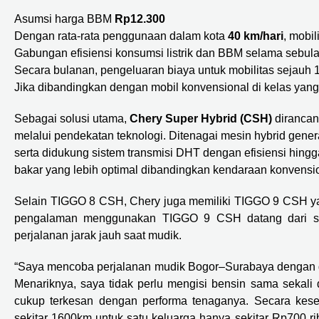
Asumsi harga BBM
Rp12.300
Dengan rata-rata penggunaan dalam kota
40 km/hari
, mobi
Gabungan efisiensi konsumsi listrik dan BBM selama sebul
Secara bulanan, pengeluaran biaya untuk mobilitas sejauh
Jika dibandingkan dengan mobil konvensional di kelas yan
Sebagai solusi utama,
Chery Super Hybrid (CSH)
dirancan
melalui pendekatan teknologi. Ditenagai mesin hybrid ge
serta didukung sistem transmisi DHT dengan efisiensi hing
bakar yang lebih optimal dibandingkan kendaraan konvensio
Selain TIGGO 8 CSH, Chery juga memiliki TIGGO 9 CSH ya
pengalaman menggunakan TIGGO 9 CSH datang dari sa
perjalanan jarak jauh saat mudik.
“Saya mencoba perjalanan mudik Bogor–Surabaya dengan ga
Menariknya, saya tidak perlu mengisi bensin sama sekali d
cukup terkesan dengan performa tenaganya. Secara kese
sekitar 1600km untuk satu keluarga hanya sekitar Rp700 ri