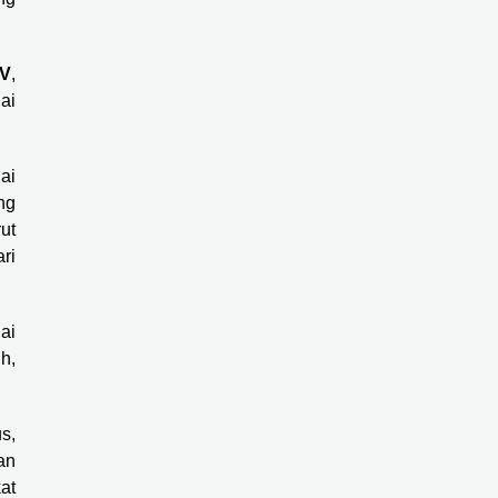
V
,
ai
ai
ng
ut
ri
ai
h,
s,
an
at