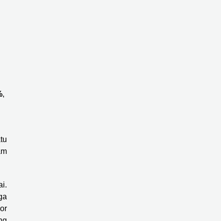
%
,
tu
am
i.
ga
or
ng