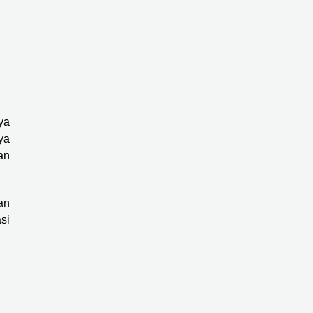
ya
ya
an
an
si