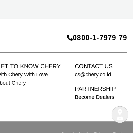
berteknologi Range-Extended Electric Vehicle
(REEV) yang dirancang untuk mendukung
perjalanan jarak jauh.
0800‑1‑7979 79
ET TO KNOW CHERY
CONTACT US
ith Chery With Love
cs@chery.co.id
bout Chery
PARTNERSHIP
Become Dealers