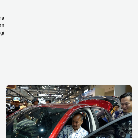
na
an
gi