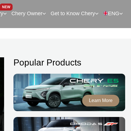
NEW
ry
Chery Owner
Get to Know Chery
ENG
Popular Products
Learn More