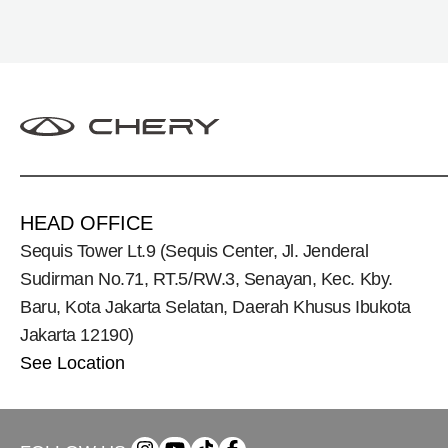
(CSH), lengkap dengan berbagai fasilitas, aktivitas,
dan program apresiasi untuk konsumen.
HEAD OFFICE
Sequis Tower Lt.9 (Sequis Center, Jl. Jenderal
Sudirman No.71, RT.5/RW.3, Senayan, Kec. Kby.
Baru, Kota Jakarta Selatan, Daerah Khusus Ibukota
Jakarta 12190)
See Location