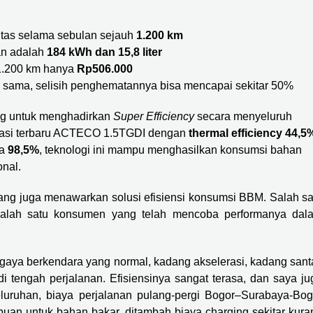
litas selama sebulan sejauh
1.200 km
an adalah
184 kWh dan 15,8 liter
 1.200 km hanya
Rp506.000
g sama, selisih penghematannya bisa mencapai sekitar 50%
g untuk menghadirkan
Super Efficiency
secara menyeluruh
nerasi terbaru ACTECO 1.5TGDI dengan
thermal efficiency 44,5
ga
98,5%
, teknologi ini mampu menghasilkan konsumsi bahan
nal.
ng juga menawarkan solusi efisiensi konsumsi BBM. Salah sa
lah satu konsumen yang telah mencoba performanya dal
ya berkendara yang normal, kadang akselerasi, kadang santa
i tengah perjalanan. Efisiensinya sangat terasa, dan saya ju
luruhan, biaya perjalanan pulang-pergi Bogor–Surabaya-Bog
buan untuk bahan bakar, ditambah biaya charging sekitar kura