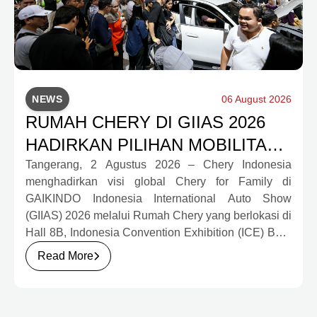
NEWS
06 August 2026
RUMAH CHERY DI GIIAS 2026
HADIRKAN PILIHAN MOBILITAS
LENGKAP DAN PROGRAM
Tangerang, 2 Agustus 2026 – Chery Indonesia
menghadirkan visi global Chery for Family di
APRESIASI KONSUMEN
GAIKINDO Indonesia International Auto Show
BERNILAI HAMPIR RP1 MILIAR
(GIIAS) 2026 melalui Rumah Chery yang berlokasi di
Hall 8B, Indonesia Convention Exhibition (ICE) BSD
City. Mengusung konsep rumah yang hangat dan
Read More
inklusif, Chery menghadirkan pengalaman
menyeluruh bagi keluarga Indonesia melalui pilihan
kendaraan ICE, EV, hingga Chery Super Hybrid