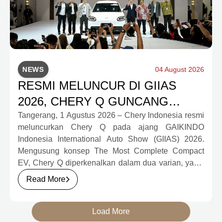
NEWS
04 August 2026
RESMI MELUNCUR DI GIIAS
2026, CHERY Q GUNCANG
PASAR OTOMOTIF MELALUI
Tangerang, 1 Agustus 2026 – Chery Indonesia resmi
meluncurkan Chery Q pada ajang GAIKINDO
HARGA SPESIAL MULAI RP239,9
Indonesia International Auto Show (GIIAS) 2026.
JUTA
Mengusung konsep The Most Complete Compact
EV, Chery Q diperkenalkan dalam dua varian, yakni
Chery Q Pure dan Chery Q Rizz, untuk
Read More
mengakomodasi kebutuhan mobilitas serta
preferensi konsumen yang berbeda.
Load More