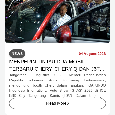
NEWS
04 August 2026
MENPERIN TINJAU DUA MOBIL
TERBARU CHERY, CHERY Q DAN J6T
Tangerang, 1 Agustus 2026 – Menteri Perindustrian
CSH YANG JADI SOROTAN DI GIIAS
Republik Indonesia, Agus Gumiwang Kartasasmita,
2026
mengunjungi booth Chery dalam rangkaian GAIKINDO
Indonesia International Auto Show (GIIAS) 2026 di ICE
BSD City, Tangerang, Kamis (30/7). Dalam kunjungan
tersebut, Menteri Perindustrian meninjau dua produk
Read More
elektrifikasi terbaru Chery, yakni Chery Q, compact EV
untuk mobilitas perkotaan, serta J6T RCSH, SUV