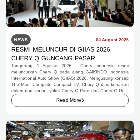
NEWS
04 August 2026
RESMI MELUNCUR DI GIIAS 2026,
CHERY Q GUNCANG PASAR
Tangerang, 1 Agustus 2026 – Chery Indonesia resmi
OTOMOTIF MELALUI HARGA SPESIAL
meluncurkan Chery Q pada ajang GAIKINDO Indonesia
MULAI RP239,9 JUTA
International Auto Show (GIIAS) 2026. Mengusung konsep
The Most Complete Compact EV, Chery Q diperkenalkan
dalam dua varian, yakni Chery Q Pure dan Chery Q Rizz,
untuk mengakomodasi kebutuhan mobilitas serta
Read More
preferensi konsumen yang berbeda.