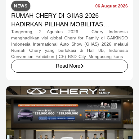
NEWS
06 August 2026
RUMAH CHERY DI GIIAS 2026
HADIRKAN PILIHAN MOBILITAS
Tangerang, 2 Agustus 2026 – Chery Indonesia
LENGKAP DAN PROGRAM APRESIASI
menghadirkan visi global Chery for Family di GAIKINDO
KONSUMEN BERNILAI HAMPIR RP1
Indonesia International Auto Show (GIIAS) 2026 melalui
MILIAR
Rumah Chery yang berlokasi di Hall 8B, Indonesia
Convention Exhibition (ICE) BSD City. Mengusung konsep
rumah yang hangat dan inklusif, Chery menghadirkan
Read More
pengalaman menyeluruh bagi keluarga Indonesia melalui
pilihan kendaraan ICE, EV, hingga Chery Super Hybrid
(CSH), lengkap dengan berbagai fasilitas, aktivitas, dan
program apresiasi untuk konsumen.