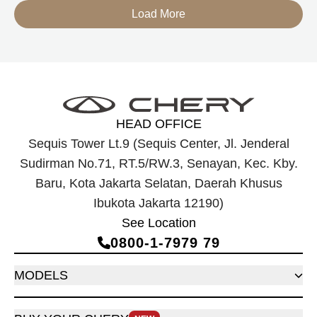
berteknologi Range-Extended Electric Vehicle (REEV) yang
Load More
dirancang untuk mendukung perjalanan jarak jauh.
HEAD OFFICE
Sequis Tower Lt.9 (Sequis Center, Jl. Jenderal
Sudirman No.71, RT.5/RW.3, Senayan, Kec. Kby.
Baru, Kota Jakarta Selatan, Daerah Khusus
Ibukota Jakarta 12190)
See Location
0800‑1‑7979 79
MODELS