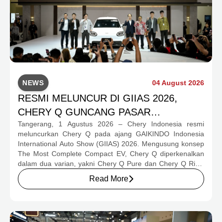
NEWS
04 August 2026
RESMI MELUNCUR DI GIIAS 2026,
CHERY Q GUNCANG PASAR
Tangerang, 1 Agustus 2026 – Chery Indonesia resmi
OTOMOTIF MELALUI HARGA SPESIAL
meluncurkan Chery Q pada ajang GAIKINDO Indonesia
MULAI RP239,9 JUTA
International Auto Show (GIIAS) 2026. Mengusung konsep
The Most Complete Compact EV, Chery Q diperkenalkan
dalam dua varian, yakni Chery Q Pure dan Chery Q Rizz,
untuk mengakomodasi kebutuhan mobilitas serta
Read More
preferensi konsumen yang berbeda.