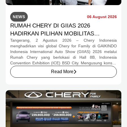
NEWS
06 August 2026
RUMAH CHERY DI GIIAS 2026
HADIRKAN PILIHAN MOBILITAS
Tangerang, 2 Agustus 2026 – Chery Indonesia
LENGKAP DAN PROGRAM APRESIASI
menghadirkan visi global Chery for Family di GAIKINDO
KONSUMEN BERNILAI HAMPIR RP1
Indonesia International Auto Show (GIIAS) 2026 melalui
MILIAR
Rumah Chery yang berlokasi di Hall 8B, Indonesia
Convention Exhibition (ICE) BSD City. Mengusung konsep
rumah yang hangat dan inklusif, Chery menghadirkan
Read More
pengalaman menyeluruh bagi keluarga Indonesia melalui
pilihan kendaraan ICE, EV, hingga Chery Super Hybrid
(CSH), lengkap dengan berbagai fasilitas, aktivitas, dan
program apresiasi untuk konsumen.