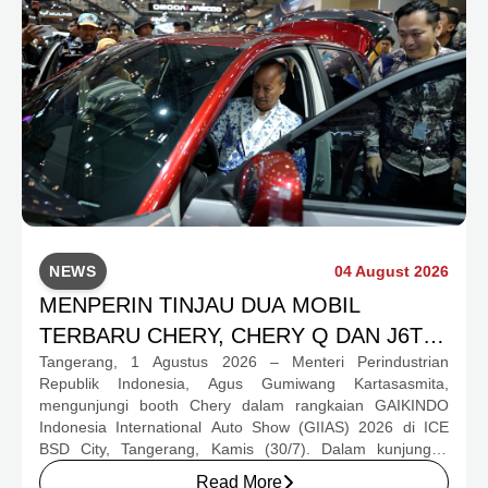
NEWS
04 August 2026
MENPERIN TINJAU DUA MOBIL
TERBARU CHERY, CHERY Q DAN J6T
Tangerang, 1 Agustus 2026 – Menteri Perindustrian
CSH YANG JADI SOROTAN DI GIIAS
Republik Indonesia, Agus Gumiwang Kartasasmita,
2026
mengunjungi booth Chery dalam rangkaian GAIKINDO
Indonesia International Auto Show (GIIAS) 2026 di ICE
BSD City, Tangerang, Kamis (30/7). Dalam kunjungan
tersebut, Menteri Perindustrian meninjau dua produk
Read More