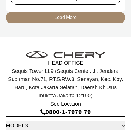
elektrifikasi terbaru Chery, yakni Chery Q, compact EV
untuk mobilitas perkotaan, serta J6T RCSH, SUV
berteknologi Range-Extended Electric Vehicle (REEV) yang
Load More
dirancang untuk mendukung perjalanan jarak jauh.
HEAD OFFICE
Sequis Tower Lt.9 (Sequis Center, Jl. Jenderal
Sudirman No.71, RT.5/RW.3, Senayan, Kec. Kby.
Baru, Kota Jakarta Selatan, Daerah Khusus
Ibukota Jakarta 12190)
See Location
0800‑1‑7979 79
MODELS