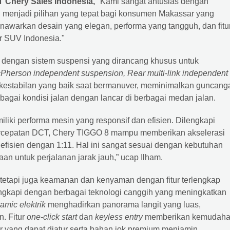
 Chery Sales Indonesia,
"Kami sangat antusias dengan
 menjadi pilihan yang tepat bagi konsumen Makassar yang
warkan desain yang elegan, performa yang tangguh, dan fitu
r SUV Indonesia."
dengan sistem suspensi yang dirancang khusus untuk
Pherson independent suspension, Rear multi-link independent
kestabilan yang baik saat bermanuver, meminimalkan guncang
gai kondisi jalan dengan lancar di berbagai medan jalan.
i performa mesin yang responsif dan efisien. Dilengkapi
percepatan DCT, Chery TIGGO 8 mampu memberikan akselerasi
efisien dengan 1:11. Hal ini sangat sesuai dengan kebutuhan
n untuk perjalanan jarak jauh,” ucap Ilham.
etapi juga keamanan dan kenyaman dengan fitur terlengkap
engkapi dengan berbagai teknologi canggih yang meningkatkan
amic elektrik
menghadirkan panorama langit yang luas,
. Fitur
one-click start
dan
keyless entry
memberikan kemudah
 yang dapat diatur serta bahan jok premium menjamin