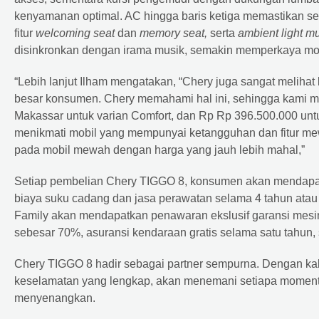
kenyamanan optimal. AC hingga baris ketiga memastikan
fitur
welcoming seat
dan
memory seat,
serta
ambient light mu
disinkronkan dengan irama musik, semakin memperkaya mom
“Lebih lanjut Ilham mengatakan, “Chery juga sangat meliha
besar konsumen. Chery memahami hal ini, sehingga kami
Makassar untuk varian Comfort, dan Rp Rp 396.500.000 unt
menikmati mobil yang mempunyai ketangguhan dan fitur me
pada mobil mewah dengan harga yang jauh lebih mahal,”
Setiap pembelian Chery TIGGO 8, konsumen akan mendapatk
biaya suku cadang dan jasa perawatan selama 4 tahun ata
Family akan mendapatkan penawaran ekslusif garansi mesin
sebesar 70%, asuransi kendaraan gratis selama satu tahun, 
Chery TIGGO 8 hadir sebagai partner sempurna. Dengan kabin
keselamatan yang lengkap, akan menemani setiapa moment 
menyenangkan.