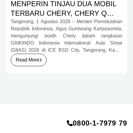
MENPERIN TINJAU DUA MOBIL
TERBARU CHERY, CHERY Q
DAN J6T CSH YANG JADI
Tangerang, 1 Agustus 2026 – Menteri Perindustrian
Republik Indonesia, Agus Gumiwang Kartasasmita,
SOROTAN DI GIIAS 2026
mengunjungi booth Chery dalam rangkaian
GAIKINDO Indonesia International Auto Show
(GIIAS) 2026 di ICE BSD City, Tangerang, Kamis
(30/7). Dalam kunjungan tersebut, Menteri
Read More
Perindustrian meninjau dua produk elektrifikasi
terbaru Chery, yakni Chery Q, compact EV untuk
mobilitas perkotaan, serta J6T RCSH, SUV
berteknologi Range-Extended Electric Vehicle
(REEV) yang dirancang untuk mendukung
perjalanan jarak jauh.
0800‑1‑7979 79