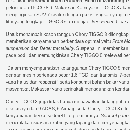
Dikatakan
Mohamad Ilham Pratama, Head of Marketing PT
peluncuran TIGGO 8 di Makassar, Kami yakin TIGGO 8 akan
menginginkan SUV 7-seater dengan paket lengkap yang mena
fitur yang lengkap, TIGGO 8 siap menjadi
trendsetter
di pasa
Untuk menambah kesan tangguh Chery TIGGO 8 dilengkapi 
memberikan kenyamanan berkendara optimal yaitu
Front Mc
suspension
dan
Better tractability.
Suspensi ini memberikan 
pada bodi, dan memungkinkan Chery TIGGO 8 melewati berba
“Dalam menyempurnakan ketangguhan Chery TIGGO 8 memilik
dengan mesin bertenaga besar 1.6 TGDI dan transmisi 7-
yang halus dan responsif, serta konsumsi bahan bakar yang 
masyarakat Makassar yang seringkali menggunakan kendaraa
Chery TIGGO 8 juga tidak hanya menawarkan ketangguhan t
dikelasnya dari 9 ADAS, 6 Airbag, serta Chery TIGGO 8 dil
kenyamanan berkat sederet fitur premiumnya.
Sunroof panor
menciptakan suasana kabin yang lapang dan menyenangkan
akses, sementara kursi pengemudi dengan dukungan lumbar