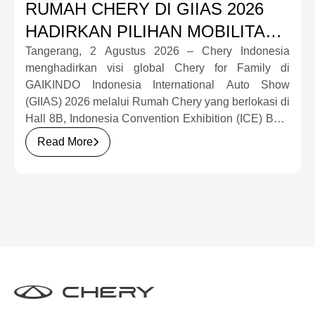
RUMAH CHERY DI GIIAS 2026
HADIRKAN PILIHAN MOBILITAS
LENGKAP DAN PROGRAM
Tangerang, 2 Agustus 2026 – Chery Indonesia
menghadirkan visi global Chery for Family di
APRESIASI KONSUMEN
GAIKINDO Indonesia International Auto Show
BERNILAI HAMPIR RP1 MILIAR
(GIIAS) 2026 melalui Rumah Chery yang berlokasi di
Hall 8B, Indonesia Convention Exhibition (ICE) BSD
City. Mengusung konsep rumah yang hangat dan
Read More
inklusif, Chery menghadirkan pengalaman
menyeluruh bagi keluarga Indonesia melalui pilihan
kendaraan ICE, EV, hingga Chery Super Hybrid
(CSH), lengkap dengan berbagai fasilitas, aktivitas,
dan program apresiasi untuk konsumen.