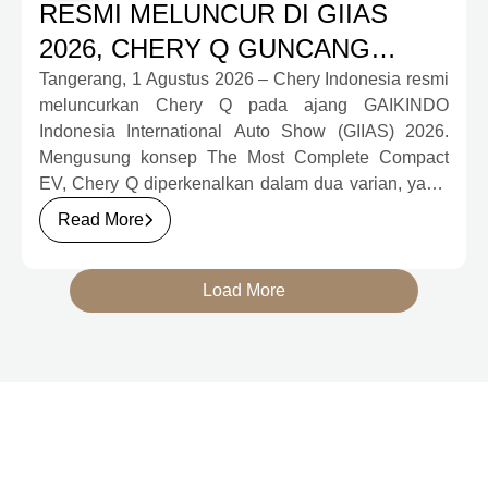
RESMI MELUNCUR DI GIIAS
2026, CHERY Q GUNCANG
PASAR OTOMOTIF MELALUI
Tangerang, 1 Agustus 2026 – Chery Indonesia resmi
meluncurkan Chery Q pada ajang GAIKINDO
HARGA SPESIAL MULAI RP239,9
Indonesia International Auto Show (GIIAS) 2026.
JUTA
Mengusung konsep The Most Complete Compact
EV, Chery Q diperkenalkan dalam dua varian, yakni
Chery Q Pure dan Chery Q Rizz, untuk
Read More
mengakomodasi kebutuhan mobilitas serta
preferensi konsumen yang berbeda.
Load More