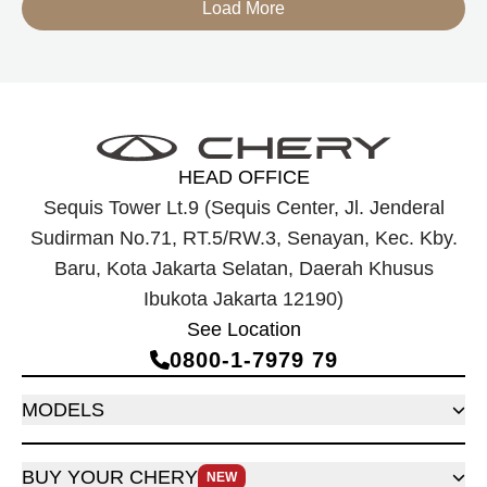
Load More
dirancang untuk mendukung perjalanan jarak jauh.
HEAD OFFICE
Sequis Tower Lt.9 (Sequis Center, Jl. Jenderal
Sudirman No.71, RT.5/RW.3, Senayan, Kec. Kby.
Baru, Kota Jakarta Selatan, Daerah Khusus
Ibukota Jakarta 12190)
See Location
0800‑1‑7979 79
MODELS
BUY YOUR CHERY
NEW