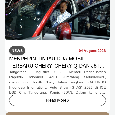
NEWS
04 August 2026
MENPERIN TINJAU DUA MOBIL
TERBARU CHERY, CHERY Q DAN J6T
Tangerang, 1 Agustus 2026 – Menteri Perindustrian
CSH YANG JADI SOROTAN DI GIIAS
Republik Indonesia, Agus Gumiwang Kartasasmita,
2026
mengunjungi booth Chery dalam rangkaian GAIKINDO
Indonesia International Auto Show (GIIAS) 2026 di ICE
BSD City, Tangerang, Kamis (30/7). Dalam kunjungan
tersebut, Menteri Perindustrian meninjau dua produk
Read More
elektrifikasi terbaru Chery, yakni Chery Q, compact EV
untuk mobilitas perkotaan, serta J6T RCSH, SUV
berteknologi Range-Extended Electric Vehicle (REEV) yang