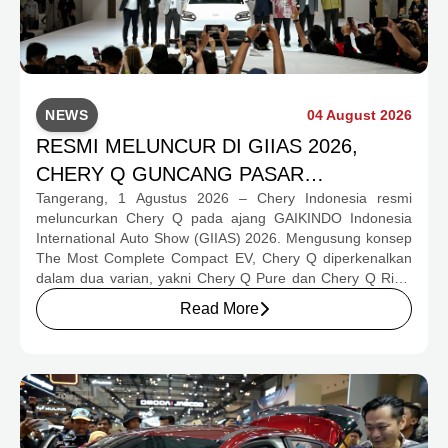
NEWS
04 August 2026
RESMI MELUNCUR DI GIIAS 2026,
CHERY Q GUNCANG PASAR
Tangerang, 1 Agustus 2026 – Chery Indonesia resmi
OTOMOTIF MELALUI HARGA SPESIAL
meluncurkan Chery Q pada ajang GAIKINDO Indonesia
MULAI RP239,9 JUTA
International Auto Show (GIIAS) 2026. Mengusung konsep
The Most Complete Compact EV, Chery Q diperkenalkan
dalam dua varian, yakni Chery Q Pure dan Chery Q Rizz,
untuk mengakomodasi kebutuhan mobilitas serta
Read More
preferensi konsumen yang berbeda.