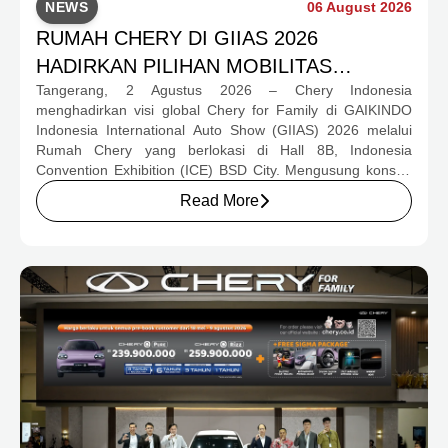
NEWS
06 August 2026
RUMAH CHERY DI GIIAS 2026
HADIRKAN PILIHAN MOBILITAS
Tangerang, 2 Agustus 2026 – Chery Indonesia
LENGKAP DAN PROGRAM APRESIASI
menghadirkan visi global Chery for Family di GAIKINDO
KONSUMEN BERNILAI HAMPIR RP1
Indonesia International Auto Show (GIIAS) 2026 melalui
MILIAR
Rumah Chery yang berlokasi di Hall 8B, Indonesia
Convention Exhibition (ICE) BSD City. Mengusung konsep
rumah yang hangat dan inklusif, Chery menghadirkan
Read More
pengalaman menyeluruh bagi keluarga Indonesia melalui
pilihan kendaraan ICE, EV, hingga Chery Super Hybrid
(CSH), lengkap dengan berbagai fasilitas, aktivitas, dan
program apresiasi untuk konsumen.