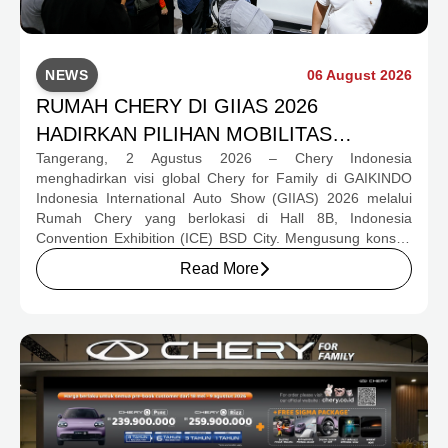
NEWS
06 August 2026
RUMAH CHERY DI GIIAS 2026
HADIRKAN PILIHAN MOBILITAS
Tangerang, 2 Agustus 2026 – Chery Indonesia
LENGKAP DAN PROGRAM APRESIASI
menghadirkan visi global Chery for Family di GAIKINDO
KONSUMEN BERNILAI HAMPIR RP1
Indonesia International Auto Show (GIIAS) 2026 melalui
MILIAR
Rumah Chery yang berlokasi di Hall 8B, Indonesia
Convention Exhibition (ICE) BSD City. Mengusung konsep
rumah yang hangat dan inklusif, Chery menghadirkan
Read More
pengalaman menyeluruh bagi keluarga Indonesia melalui
pilihan kendaraan ICE, EV, hingga Chery Super Hybrid
(CSH), lengkap dengan berbagai fasilitas, aktivitas, dan
program apresiasi untuk konsumen.