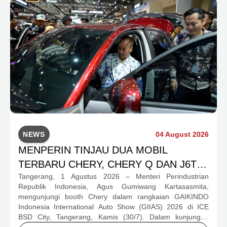
NEWS
04 August 2026
MENPERIN TINJAU DUA MOBIL
TERBARU CHERY, CHERY Q DAN J6T
Tangerang, 1 Agustus 2026 – Menteri Perindustrian
CSH YANG JADI SOROTAN DI GIIAS
Republik Indonesia, Agus Gumiwang Kartasasmita,
2026
mengunjungi booth Chery dalam rangkaian GAIKINDO
Indonesia International Auto Show (GIIAS) 2026 di ICE
BSD City, Tangerang, Kamis (30/7). Dalam kunjungan
tersebut, Menteri Perindustrian meninjau dua produk