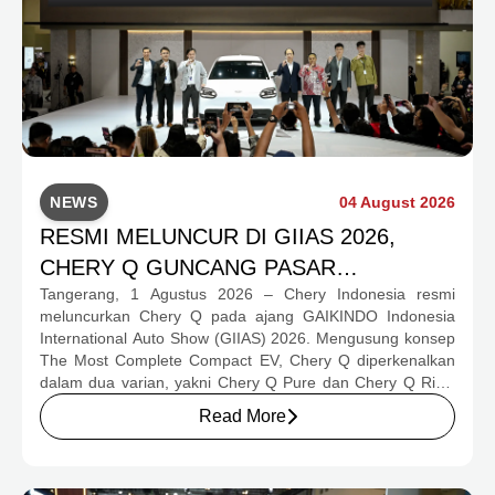
NEWS
04 August 2026
RESMI MELUNCUR DI GIIAS 2026,
CHERY Q GUNCANG PASAR
Tangerang, 1 Agustus 2026 – Chery Indonesia resmi
OTOMOTIF MELALUI HARGA SPESIAL
meluncurkan Chery Q pada ajang GAIKINDO Indonesia
MULAI RP239,9 JUTA
International Auto Show (GIIAS) 2026. Mengusung konsep
The Most Complete Compact EV, Chery Q diperkenalkan
dalam dua varian, yakni Chery Q Pure dan Chery Q Rizz,
untuk mengakomodasi kebutuhan mobilitas serta
Read More
preferensi konsumen yang berbeda.