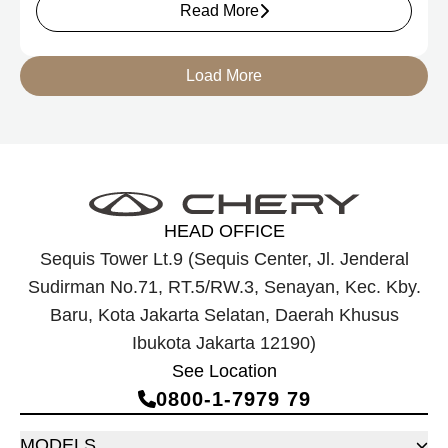
Read More
elektrifikasi terbaru Chery, yakni Chery Q, compact EV
untuk mobilitas perkotaan, serta J6T RCSH, SUV
berteknologi Range-Extended Electric Vehicle (REEV) yang
Load More
dirancang untuk mendukung perjalanan jarak jauh.
HEAD OFFICE
Sequis Tower Lt.9 (Sequis Center, Jl. Jenderal
Sudirman No.71, RT.5/RW.3, Senayan, Kec. Kby.
Baru, Kota Jakarta Selatan, Daerah Khusus
Ibukota Jakarta 12190)
See Location
0800‑1‑7979 79
MODELS