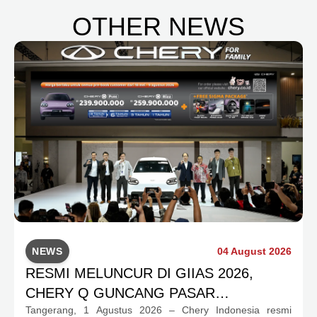
OTHER NEWS
NEWS
04 August 2026
RESMI MELUNCUR DI GIIAS 2026,
CHERY Q GUNCANG PASAR
Tangerang, 1 Agustus 2026 – Chery Indonesia resmi
OTOMOTIF MELALUI HARGA SPESIAL