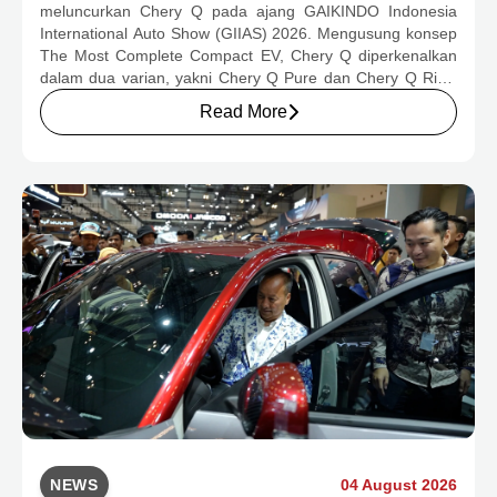
meluncurkan Chery Q pada ajang GAIKINDO Indonesia
MULAI RP239,9 JUTA
International Auto Show (GIIAS) 2026. Mengusung konsep
The Most Complete Compact EV, Chery Q diperkenalkan
dalam dua varian, yakni Chery Q Pure dan Chery Q Rizz,
untuk mengakomodasi kebutuhan mobilitas serta
Read More
preferensi konsumen yang berbeda.
NEWS
04 August 2026