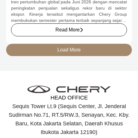
tren pertumbuhan global pada Juni 2026 dengan mencatat
1,35 JUTA UNIT
peningkatan penjualan sekaligus rekor baru di sektor
ekspor. Kinerja tersebut mengantarkan Chery Group
membukukan semester pertama terbaik sepanjang sejarah
perusahaan serta memperkuat daya saingnya di pasar
Read More
otomotif global melalui pertumbuhan kendaraan energi
baru (New Energy Vehicle/NEV) dan ekspansi internasional
yang terus berlanjut. Momentum ini semakin mempertegas
Load More
komitmen Chery untuk terus menghadirkan produk,
teknologi, dan layanan yang mampu membangun
kepercayaan konsumen, termasuk di Indonesia.
HEAD OFFICE
Sequis Tower Lt.9 (Sequis Center, Jl. Jenderal
Sudirman No.71, RT.5/RW.3, Senayan, Kec. Kby.
Baru, Kota Jakarta Selatan, Daerah Khusus
Ibukota Jakarta 12190)