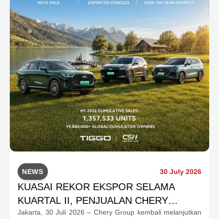
NEWS
30 July 2026
KUASAI REKOR EKSPOR SELAMA
KUARTAL II, PENJUALAN CHERY
Jakarta, 30 Juli 2026 – Chery Group kembali melanjutkan
GROUP SEMESTER I 2026 TEMBUS