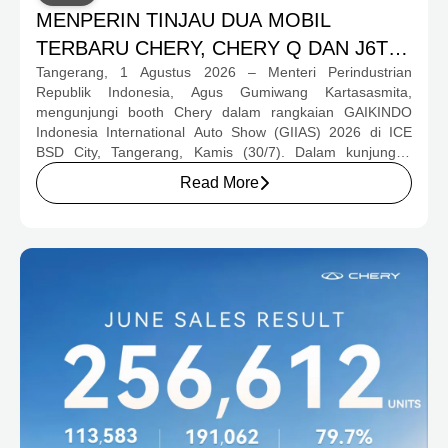
MENPERIN TINJAU DUA MOBIL
TERBARU CHERY, CHERY Q DAN J6T
Tangerang, 1 Agustus 2026 – Menteri Perindustrian
CSH YANG JADI SOROTAN DI GIIAS
Republik Indonesia, Agus Gumiwang Kartasasmita,
2026
mengunjungi booth Chery dalam rangkaian GAIKINDO
Indonesia International Auto Show (GIIAS) 2026 di ICE
BSD City, Tangerang, Kamis (30/7). Dalam kunjungan
tersebut, Menteri Perindustrian meninjau dua produk
Read More
elektrifikasi terbaru Chery, yakni Chery Q, compact EV
untuk mobilitas perkotaan, serta J6T RCSH, SUV
berteknologi Range-Extended Electric Vehicle (REEV) yang
dirancang untuk mendukung perjalanan jarak jauh.