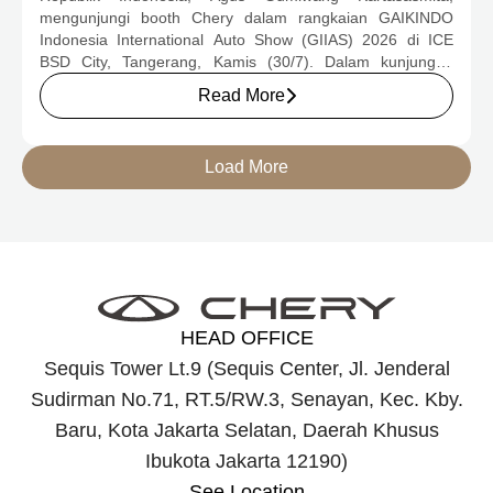
2026
mengunjungi booth Chery dalam rangkaian GAIKINDO
Indonesia International Auto Show (GIIAS) 2026 di ICE
BSD City, Tangerang, Kamis (30/7). Dalam kunjungan
tersebut, Menteri Perindustrian meninjau dua produk
Read More
elektrifikasi terbaru Chery, yakni Chery Q, compact EV
untuk mobilitas perkotaan, serta J6T RCSH, SUV
berteknologi Range-Extended Electric Vehicle (REEV) yang
Load More
dirancang untuk mendukung perjalanan jarak jauh.
HEAD OFFICE
Sequis Tower Lt.9 (Sequis Center, Jl. Jenderal
Sudirman No.71, RT.5/RW.3, Senayan, Kec. Kby.
Baru, Kota Jakarta Selatan, Daerah Khusus
Ibukota Jakarta 12190)
See Location