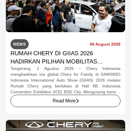
NEWS
06 August 2026
RUMAH CHERY DI GIIAS 2026
HADIRKAN PILIHAN MOBILITAS
Tangerang, 2 Agustus 2026 – Chery Indonesia
LENGKAP DAN PROGRAM APRESIASI
menghadirkan visi global Chery for Family di GAIKINDO
KONSUMEN BERNILAI HAMPIR RP1
Indonesia International Auto Show (GIIAS) 2026 melalui
MILIAR
Rumah Chery yang berlokasi di Hall 8B, Indonesia
Convention Exhibition (ICE) BSD City. Mengusung konsep
rumah yang hangat dan inklusif, Chery menghadirkan
Read More
pengalaman menyeluruh bagi keluarga Indonesia melalui
pilihan kendaraan ICE, EV, hingga Chery Super Hybrid
(CSH), lengkap dengan berbagai fasilitas, aktivitas, dan
program apresiasi untuk konsumen.