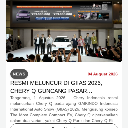
NEWS
04 August 2026
RESMI MELUNCUR DI GIIAS 2026,
CHERY Q GUNCANG PASAR
Tangerang, 1 Agustus 2026 – Chery Indonesia resmi
OTOMOTIF MELALUI HARGA SPESIAL
meluncurkan Chery Q pada ajang GAIKINDO Indonesia
MULAI RP239,9 JUTA
International Auto Show (GIIAS) 2026. Mengusung konsep
The Most Complete Compact EV, Chery Q diperkenalkan
dalam dua varian, yakni Chery Q Pure dan Chery Q Rizz,
untuk mengakomodasi kebutuhan mobilitas serta