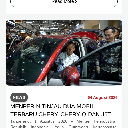
Read More
preferensi konsumen yang berbeda.
NEWS
04 August 2026
MENPERIN TINJAU DUA MOBIL
TERBARU CHERY, CHERY Q DAN J6T
Tangerang, 1 Agustus 2026 – Menteri Perindustrian
CSH YANG JADI SOROTAN DI GIIAS
Republik Indonesia, Agus Gumiwang Kartasasmita,