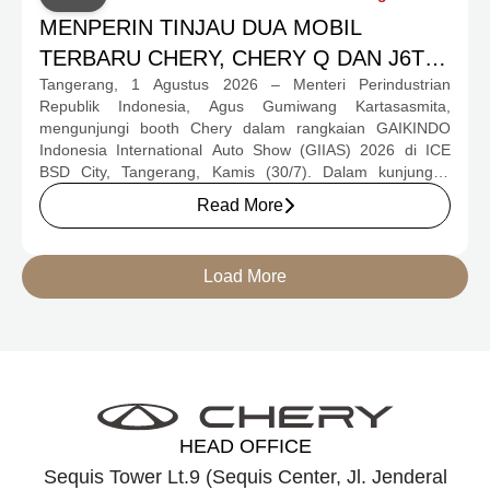
MENPERIN TINJAU DUA MOBIL
TERBARU CHERY, CHERY Q DAN J6T
Tangerang, 1 Agustus 2026 – Menteri Perindustrian
CSH YANG JADI SOROTAN DI GIIAS
Republik Indonesia, Agus Gumiwang Kartasasmita,
2026
mengunjungi booth Chery dalam rangkaian GAIKINDO
Indonesia International Auto Show (GIIAS) 2026 di ICE
BSD City, Tangerang, Kamis (30/7). Dalam kunjungan
tersebut, Menteri Perindustrian meninjau dua produk
Read More
elektrifikasi terbaru Chery, yakni Chery Q, compact EV
untuk mobilitas perkotaan, serta J6T RCSH, SUV
berteknologi Range-Extended Electric Vehicle (REEV) yang
Load More
dirancang untuk mendukung perjalanan jarak jauh.
HEAD OFFICE
Sequis Tower Lt.9 (Sequis Center, Jl. Jenderal