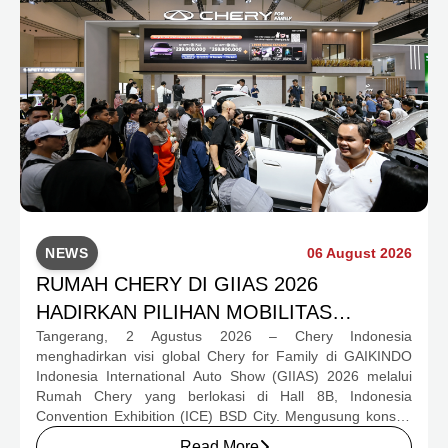
NEWS
06 August 2026
RUMAH CHERY DI GIIAS 2026
HADIRKAN PILIHAN MOBILITAS
Tangerang, 2 Agustus 2026 – Chery Indonesia
LENGKAP DAN PROGRAM APRESIASI
menghadirkan visi global Chery for Family di GAIKINDO
KONSUMEN BERNILAI HAMPIR RP1
Indonesia International Auto Show (GIIAS) 2026 melalui
MILIAR
Rumah Chery yang berlokasi di Hall 8B, Indonesia
Convention Exhibition (ICE) BSD City. Mengusung konsep
rumah yang hangat dan inklusif, Chery menghadirkan
Read More