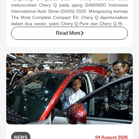
meluncurkan Chery Q pada ajang GAIKINDO Indonesia
MULAI RP239,9 JUTA
International Auto Show (GIIAS) 2026. Mengusung konsep
The Most Complete Compact EV, Chery Q diperkenalkan
dalam dua varian, yakni Chery Q Pure dan Chery Q Rizz,
untuk mengakomodasi kebutuhan mobilitas serta
Read More
preferensi konsumen yang berbeda.
NEWS
04 August 2026