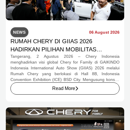
NEWS
06 August 2026
RUMAH CHERY DI GIIAS 2026
HADIRKAN PILIHAN MOBILITAS
Tangerang, 2 Agustus 2026 – Chery Indonesia
LENGKAP DAN PROGRAM APRESIASI
menghadirkan visi global Chery for Family di GAIKINDO
KONSUMEN BERNILAI HAMPIR RP1
Indonesia International Auto Show (GIIAS) 2026 melalui
MILIAR
Rumah Chery yang berlokasi di Hall 8B, Indonesia
Convention Exhibition (ICE) BSD City. Mengusung konsep
rumah yang hangat dan inklusif, Chery menghadirkan
Read More
pengalaman menyeluruh bagi keluarga Indonesia melalui
pilihan kendaraan ICE, EV, hingga Chery Super Hybrid
(CSH), lengkap dengan berbagai fasilitas, aktivitas, dan
program apresiasi untuk konsumen.