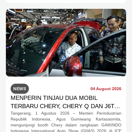
NEWS
04 August 2026
MENPERIN TINJAU DUA MOBIL
TERBARU CHERY, CHERY Q DAN J6T
Tangerang, 1 Agustus 2026 – Menteri Perindustrian
CSH YANG JADI SOROTAN DI GIIAS
Republik Indonesia, Agus Gumiwang Kartasasmita,
2026
mengunjungi booth Chery dalam rangkaian GAIKINDO
Indonesia International Auto Show (GIIAS) 2026 di ICE