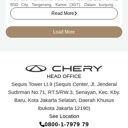
BSD City, Tangerang, Kamis (30/7). Dalam kunjungan
tersebut, Menteri Perindustrian meninjau dua produk
Read More
elektrifikasi terbaru Chery, yakni Chery Q, compact EV
untuk mobilitas perkotaan, serta J6T RCSH, SUV
berteknologi Range-Extended Electric Vehicle (REEV) yang
Load More
dirancang untuk mendukung perjalanan jarak jauh.
HEAD OFFICE
Sequis Tower Lt.9 (Sequis Center, Jl. Jenderal
Sudirman No.71, RT.5/RW.3, Senayan, Kec. Kby.
Baru, Kota Jakarta Selatan, Daerah Khusus
Ibukota Jakarta 12190)
See Location
0800‑1‑7979 79