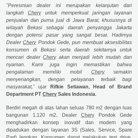
"Peresmian dealer ini merupakan kelanjutan dari
langkah
Chery
untuk memperkuat jaringan layanan
penjualan dan purna jual di Jawa Barat, khususnya di
wilayah Bekasi sebagai daerah penyangga Jakarta
dengan potensi pasar yang sangat besar. Hadirnya
Dealer
Chery
Pondok Gede, pun membuat aksesibilitas
konsumen di Bekasi serta daerah sekitarnya untuk
mencari dealer
Chery
akan menjadi lebih mudah dan
nyaman. Kami juga ingin memastikan bahwa
pengalaman memiliki mobil
Chery
semakin
menyenangkan, dengan pelayanan terbaik bagi
masyarakat,"
ujar
Rifkie Setiawan, Head of Brand
Department PT
Chery
Sales Indonesia
.
Berdiri megah di atas lahan seluas 780 m2 dengan luas
bangunan 1.120 m2, Dealer
Chery
Pondok Gede
menghadirkan konsep inovatif dan modern yang
dipadukan dengan layanan 3S (Sales, Service, Spare
Part) lengkap. Konsumen dapat melakukan test drive,