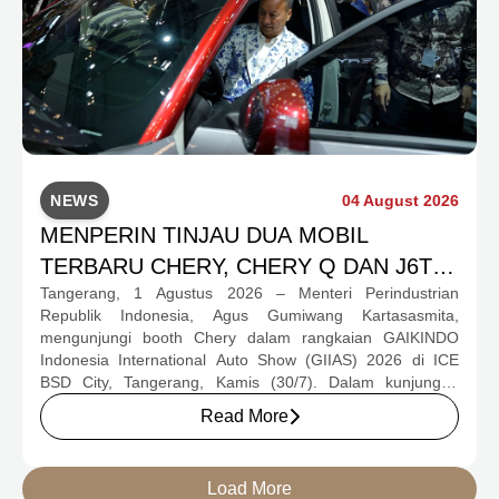
NEWS
04 August 2026
MENPERIN TINJAU DUA MOBIL
TERBARU CHERY, CHERY Q DAN J6T
Tangerang, 1 Agustus 2026 – Menteri Perindustrian
CSH YANG JADI SOROTAN DI GIIAS
Republik Indonesia, Agus Gumiwang Kartasasmita,
2026
mengunjungi booth Chery dalam rangkaian GAIKINDO
Indonesia International Auto Show (GIIAS) 2026 di ICE
BSD City, Tangerang, Kamis (30/7). Dalam kunjungan
tersebut, Menteri Perindustrian meninjau dua produk
Read More
elektrifikasi terbaru Chery, yakni Chery Q, compact EV
untuk mobilitas perkotaan, serta J6T RCSH, SUV
berteknologi Range-Extended Electric Vehicle (REEV) yang
Load More
dirancang untuk mendukung perjalanan jarak jauh.