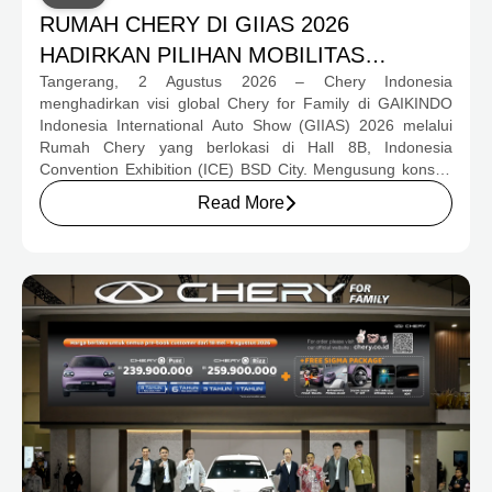
RUMAH CHERY DI GIIAS 2026
HADIRKAN PILIHAN MOBILITAS
Tangerang, 2 Agustus 2026 – Chery Indonesia
LENGKAP DAN PROGRAM APRESIASI
menghadirkan visi global Chery for Family di GAIKINDO
KONSUMEN BERNILAI HAMPIR RP1
Indonesia International Auto Show (GIIAS) 2026 melalui
MILIAR
Rumah Chery yang berlokasi di Hall 8B, Indonesia
Convention Exhibition (ICE) BSD City. Mengusung konsep
rumah yang hangat dan inklusif, Chery menghadirkan
Read More
pengalaman menyeluruh bagi keluarga Indonesia melalui
pilihan kendaraan ICE, EV, hingga Chery Super Hybrid
(CSH), lengkap dengan berbagai fasilitas, aktivitas, dan
program apresiasi untuk konsumen.