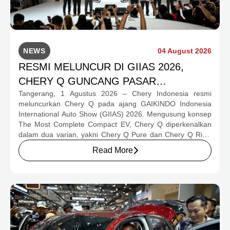
NEWS
04 August 2026
RESMI MELUNCUR DI GIIAS 2026,
CHERY Q GUNCANG PASAR
Tangerang, 1 Agustus 2026 – Chery Indonesia resmi
OTOMOTIF MELALUI HARGA SPESIAL
meluncurkan Chery Q pada ajang GAIKINDO Indonesia
MULAI RP239,9 JUTA
International Auto Show (GIIAS) 2026. Mengusung konsep
The Most Complete Compact EV, Chery Q diperkenalkan
dalam dua varian, yakni Chery Q Pure dan Chery Q Rizz,
untuk mengakomodasi kebutuhan mobilitas serta
Read More
preferensi konsumen yang berbeda.