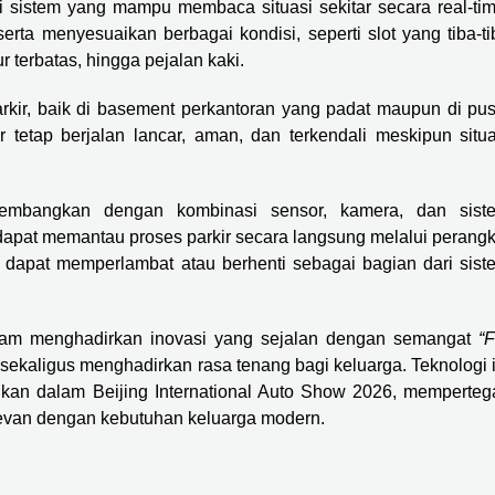
i sistem yang mampu membaca situasi sekitar secara real-tim
erta menyesuaikan berbagai kondisi, seperti slot yang tiba-ti
ur terbatas, hingga pejalan kaki.
kir, baik di basement perkantoran yang padat maupun di pus
 tetap berjalan lancar, aman, dan terkendali meskipun situa
embangkan dengan kombinasi sensor, kamera, dan sist
dapat memantau proses parkir secara langsung melalui perangk
is dapat memperlambat atau berhenti sebagai bagian dari sist
am menghadirkan inovasi yang sejalan dengan semangat
“F
 sekaligus menghadirkan rasa tenang bagi keluarga. Teknologi i
lkan dalam Beijing International Auto Show 2026, memperteg
levan dengan kebutuhan keluarga modern.