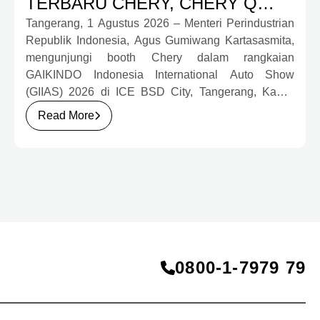
TERBARU CHERY, CHERY Q
DAN J6T CSH YANG JADI
Tangerang, 1 Agustus 2026 – Menteri Perindustrian
Republik Indonesia, Agus Gumiwang Kartasasmita,
SOROTAN DI GIIAS 2026
mengunjungi booth Chery dalam rangkaian
GAIKINDO Indonesia International Auto Show
(GIIAS) 2026 di ICE BSD City, Tangerang, Kamis
(30/7). Dalam kunjungan tersebut, Menteri
Read More
Perindustrian meninjau dua produk elektrifikasi
terbaru Chery, yakni Chery Q, compact EV untuk
mobilitas perkotaan, serta J6T RCSH, SUV
berteknologi Range-Extended Electric Vehicle
(REEV) yang dirancang untuk mendukung
perjalanan jarak jauh.
0800‑1‑7979 79