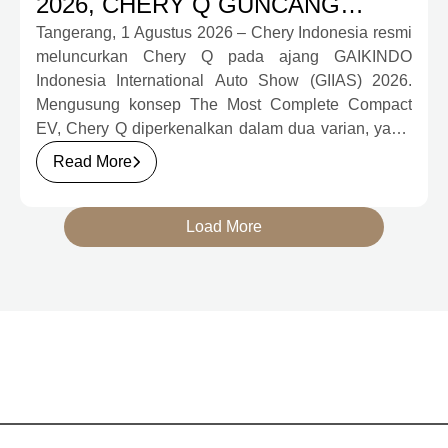
2026, CHERY Q GUNCANG
PASAR OTOMOTIF MELALUI
Tangerang, 1 Agustus 2026 – Chery Indonesia resmi
meluncurkan Chery Q pada ajang GAIKINDO
HARGA SPESIAL MULAI RP239,9
Indonesia International Auto Show (GIIAS) 2026.
JUTA
Mengusung konsep The Most Complete Compact
EV, Chery Q diperkenalkan dalam dua varian, yakni
Chery Q Pure dan Chery Q Rizz, untuk
Read More
mengakomodasi kebutuhan mobilitas serta
preferensi konsumen yang berbeda.
Load More