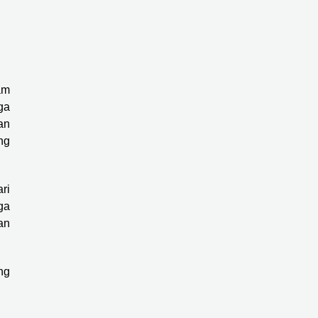
am
ga
an
ng
ri
ga
an
ang