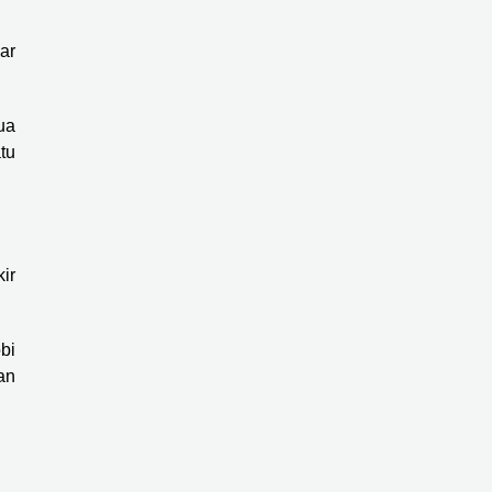
ar
ua
tu
ir
bi
an