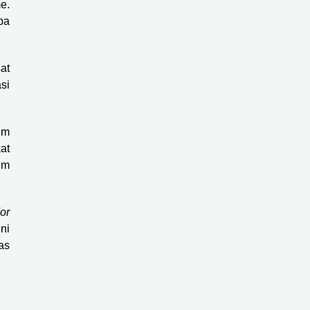
e.
ba
at
si
em
at
em
or
ni
as