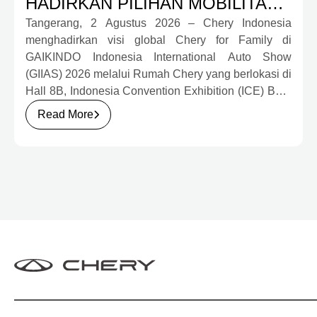
HADIRKAN PILIHAN MOBILITAS
LENGKAP DAN PROGRAM
Tangerang, 2 Agustus 2026 – Chery Indonesia
menghadirkan visi global Chery for Family di
APRESIASI KONSUMEN
GAIKINDO Indonesia International Auto Show
BERNILAI HAMPIR RP1 MILIAR
(GIIAS) 2026 melalui Rumah Chery yang berlokasi di
Hall 8B, Indonesia Convention Exhibition (ICE) BSD
City. Mengusung konsep rumah yang hangat dan
Read More
inklusif, Chery menghadirkan pengalaman
menyeluruh bagi keluarga Indonesia melalui pilihan
kendaraan ICE, EV, hingga Chery Super Hybrid
(CSH), lengkap dengan berbagai fasilitas, aktivitas,
dan program apresiasi untuk konsumen.