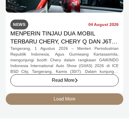
NEWS
04 August 2026
MENPERIN TINJAU DUA MOBIL
TERBARU CHERY, CHERY Q DAN J6T
Tangerang, 1 Agustus 2026 – Menteri Perindustrian
CSH YANG JADI SOROTAN DI GIIAS
Republik Indonesia, Agus Gumiwang Kartasasmita,
2026
mengunjungi booth Chery dalam rangkaian GAIKINDO
Indonesia International Auto Show (GIIAS) 2026 di ICE
BSD City, Tangerang, Kamis (30/7). Dalam kunjungan
tersebut, Menteri Perindustrian meninjau dua produk
Read More
elektrifikasi terbaru Chery, yakni Chery Q, compact EV
untuk mobilitas perkotaan, serta J6T RCSH, SUV
berteknologi Range-Extended Electric Vehicle (REEV) yang
Load More
dirancang untuk mendukung perjalanan jarak jauh.