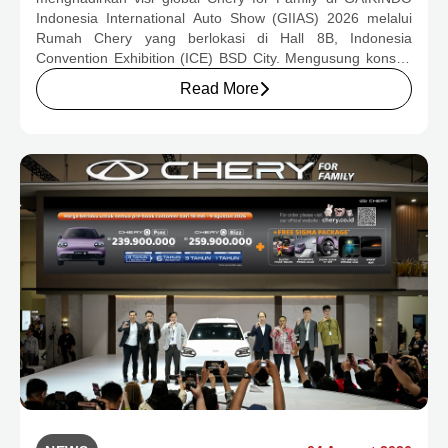
KONSUMEN BERNILAI HAMPIR RP1
Indonesia International Auto Show (GIIAS) 2026 melalui
MILIAR
Rumah Chery yang berlokasi di Hall 8B, Indonesia
Convention Exhibition (ICE) BSD City. Mengusung konsep
rumah yang hangat dan inklusif, Chery menghadirkan
Read More
pengalaman menyeluruh bagi keluarga Indonesia melalui
pilihan kendaraan ICE, EV, hingga Chery Super Hybrid
(CSH), lengkap dengan berbagai fasilitas, aktivitas, dan
program apresiasi untuk konsumen.