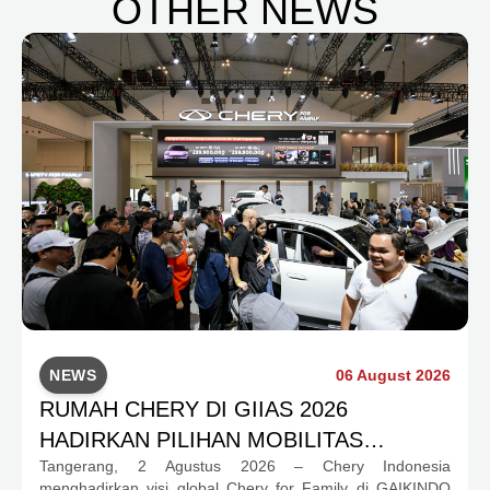
OTHER NEWS
NEWS
06 August 2026
RUMAH CHERY DI GIIAS 2026
HADIRKAN PILIHAN MOBILITAS
Tangerang, 2 Agustus 2026 – Chery Indonesia
LENGKAP DAN PROGRAM APRESIASI
menghadirkan visi global Chery for Family di GAIKINDO