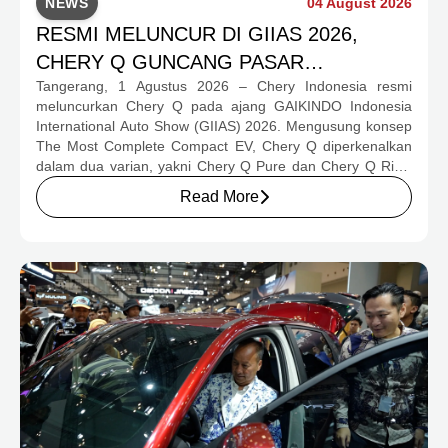
NEWS
04 August 2026
RESMI MELUNCUR DI GIIAS 2026,
CHERY Q GUNCANG PASAR
Tangerang, 1 Agustus 2026 – Chery Indonesia resmi
OTOMOTIF MELALUI HARGA SPESIAL
meluncurkan Chery Q pada ajang GAIKINDO Indonesia
MULAI RP239,9 JUTA
International Auto Show (GIIAS) 2026. Mengusung konsep
The Most Complete Compact EV, Chery Q diperkenalkan
dalam dua varian, yakni Chery Q Pure dan Chery Q Rizz,
untuk mengakomodasi kebutuhan mobilitas serta
Read More
preferensi konsumen yang berbeda.