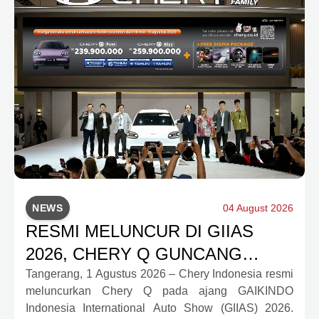
NEWS
04 August 2026
RESMI MELUNCUR DI GIIAS
2026, CHERY Q GUNCANG
PASAR OTOMOTIF MELALUI
Tangerang, 1 Agustus 2026 – Chery Indonesia resmi
meluncurkan Chery Q pada ajang GAIKINDO
HARGA SPESIAL MULAI RP239,9
Indonesia International Auto Show (GIIAS) 2026.