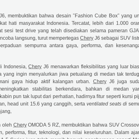
6, membuktikan bahwa desain "Fashion Cube Box" yang un
at hati masyarakat Indonesia. Tercatat, lebih dari 1.000 ora
at sesi test drive yang telah disediakan selama pameran GJ
mencoba langsung, turut mempertegas
Chery
J6 sebagai SUV listr
 perpaduan sempurna antara gaya, performa, dan kesenang
i Indonesia,
Chery
J6 menawarkan fleksibilitas yang luar bias
a yang ingin menyalurkan jiwa petualang di medan tak terdug
ani gaya hidup aktif kalangan urban.
Chery
J6 juga sud
ningkatkan stabilitas berkendara, bahkan di medan ya
n pun tak luput dari perhatian, hadirnya fitur seperti kursi pi
an, head unit 15.6 yang canggih, serta
ventilated seats di
sem
jang,
h oleh
Chery
OMODA 5 RZ, membuktikan bahwa SUV Crossov
 performa, fitur, teknologi, dan nilai keseluruhan. Dalam aja