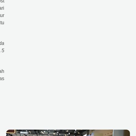
st
ri
ur
tu
da
 5
ah
as