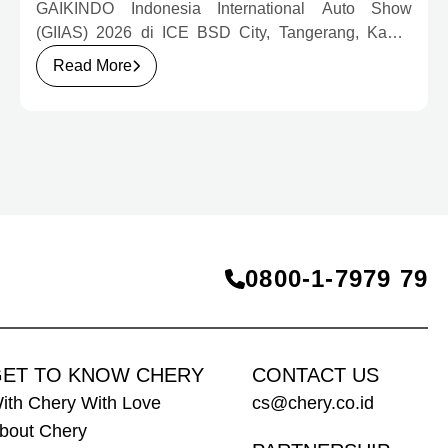
GAIKINDO Indonesia International Auto Show
(GIIAS) 2026 di ICE BSD City, Tangerang, Kamis
(30/7). Dalam kunjungan tersebut, Menteri
Read More
Perindustrian meninjau dua produk elektrifikasi
terbaru Chery, yakni Chery Q, compact EV untuk
mobilitas perkotaan, serta J6T RCSH, SUV
berteknologi Range-Extended Electric Vehicle
(REEV) yang dirancang untuk mendukung
perjalanan jarak jauh.
0800‑1‑7979 79
ET TO KNOW CHERY
CONTACT US
ith Chery With Love
cs@chery.co.id
bout Chery