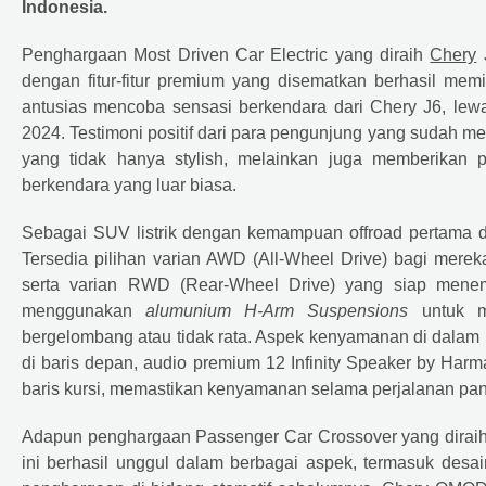
Indonesia.
Penghargaan Most Driven Car Electric yang diraih
Chery
J
dengan fitur-fitur premium yang disematkan berhasil memik
antusias mencoba sensasi berkendara dari Chery J6, lew
2024. Testimoni positif dari para pengunjung yang sudah 
yang tidak hanya stylish, melainkan juga memberikan
berkendara yang luar biasa.
Sebagai SUV listrik dengan kemampuan offroad pertama d
Tersedia pilihan varian AWD (All-Wheel Drive) bagi merek
serta varian RWD (Rear-Wheel Drive) yang siap menem
menggunakan
alumunium H-Arm Suspensions
untuk me
bergelombang atau tidak rata. Aspek kenyamanan di dalam kabi
di baris depan, audio premium 12 Infinity Speaker by Harm
baris kursi, memastikan kenyamanan selama perjalanan pan
Adapun penghargaan Passenger Car Crossover yang dirai
ini berhasil unggul dalam berbagai aspek, termasuk desain,