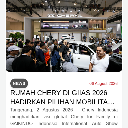
NEWS
06 August 2026
RUMAH CHERY DI GIIAS 2026
HADIRKAN PILIHAN MOBILITAS
LENGKAP DAN PROGRAM
Tangerang, 2 Agustus 2026 – Chery Indonesia
menghadirkan visi global Chery for Family di
APRESIASI KONSUMEN
GAIKINDO Indonesia International Auto Show