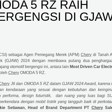
ODA 5 RZ RAIH
RGENGSI DI GJA
(CSI) sebagai Agen Pemegang Merek (APM)
Chery
di Tanah Ai
eek (GJAW) 2024 dengan membawa pulang dua pengharga
jang otomotif bergengsi ini, antara lain
Most Driven Car Electr
 oleh
Chery
OMODA 5 RZ.
Chery
J6 dan OMODA 5 RZ dalam GJAW 2024 Award, karena i
n kendaraan yang sesuai dengan kebutuhan dan keingin
rforma, design futuristik, dan ruang yang luas bagi S
kendara dengan mobil listrik yang tangguh baik di perkota
fkie Setiawan, Head of Brand Department PT
Chery
Sal