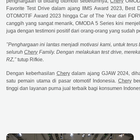
penghargaan di bidang otomotif sebelumnya,
Chery
OMODA 
Favorite Test Drive dalam ajang IIMS Award 2023, Bes
OTOMOTIF Award 2023 hingga Car of The Year dari FORWOT
canggih yang sangat menarik, OMODA 5 Series kini menjel
juga dengan testimoni positif dari orang-orang yang sudah
"Penghargaan ini lantas menjadi motivasi kami, untuk teru
seluruh
Chery
Family. Dengan melakukan test drive, mereka 
RZ,"
tutup Rifkie.
Dengan keberhasilan
Chery
dalam ajang GJAW 2024, diha
satu pemain utama di pasar otomotif Indonesia.
Chery
ber
tinggi dan layanan purna jual terbaik bagi konsumen Indones