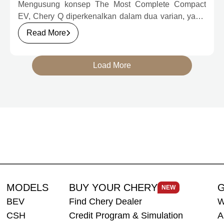
JUTA
Mengusung konsep The Most Complete Compact
EV, Chery Q diperkenalkan dalam dua varian, yakni
Chery Q Pure dan Chery Q Rizz, untuk
Read More
mengakomodasi kebutuhan mobilitas serta
preferensi konsumen yang berbeda.
Load More
MODELS
BUY YOUR CHERY
G
NEW
BEV
Find Chery Dealer
W
CSH
Credit Program & Simulation
A