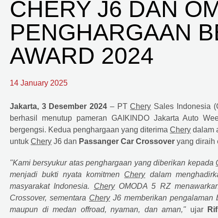
CHERY J6 DAN OM
PENGHARGAAN BE
AWARD 2024
14 January 2025
Jakarta, 3 Desember 2024
– PT
Chery
Sales Indonesia 
berhasil menutup pameran GAIKINDO Jakarta Auto W
bergengsi. Kedua penghargaan yang diterima
Chery
dalam a
untuk
Chery
J6 dan
Passanger Car Crossover
yang diraih
"Kami bersyukur atas penghargaan yang diberikan kepada
menjadi bukti nyata komitmen
Chery
dalam menghadirka
masyarakat Indonesia.
Chery
OMODA 5 RZ menawarkan pe
Crossover, sementara
Chery
J6 memberikan pengalaman ber
maupun di medan offroad, nyaman, dan aman,"
ujar
Ri