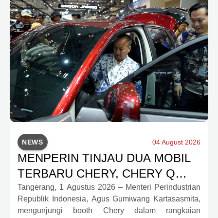
NEWS
04 August 2026
MENPERIN TINJAU DUA MOBIL
TERBARU CHERY, CHERY Q
DAN J6T CSH YANG JADI
Tangerang, 1 Agustus 2026 – Menteri Perindustrian
Republik Indonesia, Agus Gumiwang Kartasasmita,
SOROTAN DI GIIAS 2026
mengunjungi booth Chery dalam rangkaian