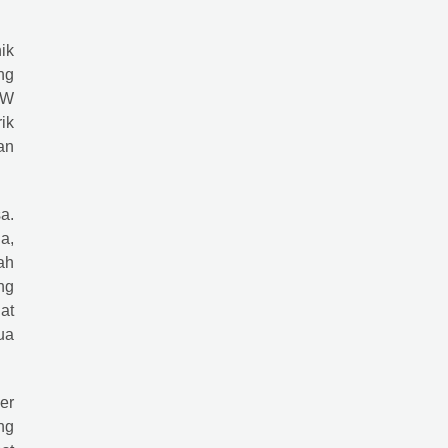
ik
ng
AW
ik
an
a.
a,
ah
ng
jat
ua
er
ng