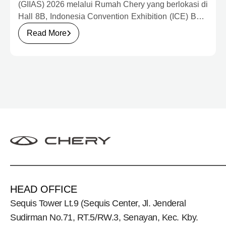
BERNILAI HAMPIR RP1 MILIAR
(GIIAS) 2026 melalui Rumah Chery yang berlokasi di
Hall 8B, Indonesia Convention Exhibition (ICE) BSD
City. Mengusung konsep rumah yang hangat dan
Read More
inklusif, Chery menghadirkan pengalaman
menyeluruh bagi keluarga Indonesia melalui pilihan
kendaraan ICE, EV, hingga Chery Super Hybrid
(CSH), lengkap dengan berbagai fasilitas, aktivitas,
dan program apresiasi untuk konsumen.
HEAD OFFICE
Sequis Tower Lt.9 (Sequis Center, Jl. Jenderal
Sudirman No.71, RT.5/RW.3, Senayan, Kec. Kby.