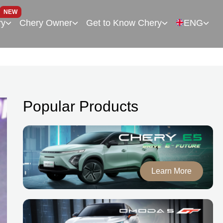
NEW
ry
Chery Owner
Get to Know Chery
ENG
Popular Products
Learn More