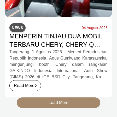
NEWS
04 August 2026
MENPERIN TINJAU DUA MOBIL
TERBARU CHERY, CHERY Q
DAN J6T CSH YANG JADI
Tangerang, 1 Agustus 2026 – Menteri Perindustrian
Republik Indonesia, Agus Gumiwang Kartasasmita,
SOROTAN DI GIIAS 2026
mengunjungi booth Chery dalam rangkaian
GAIKINDO Indonesia International Auto Show
(GIIAS) 2026 di ICE BSD City, Tangerang, Kamis
(30/7). Dalam kunjungan tersebut, Menteri
Read More
Perindustrian meninjau dua produk elektrifikasi
terbaru Chery, yakni Chery Q, compact EV untuk
mobilitas perkotaan, serta J6T RCSH, SUV
Load More
berteknologi Range-Extended Electric Vehicle
(REEV) yang dirancang untuk mendukung