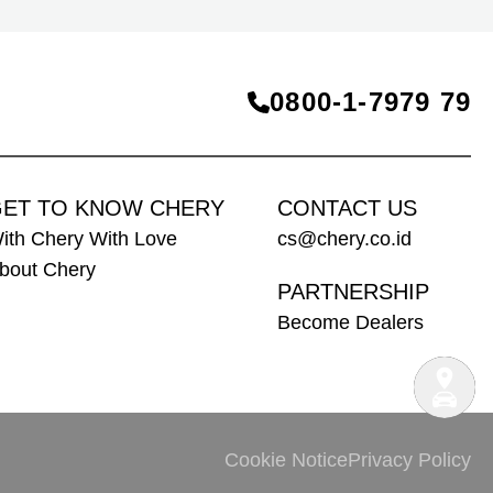
Chery untuk terus menghadirkan produk, teknologi,
dan layanan yang mampu membangun kepercayaan
konsumen, termasuk di Indonesia.
0800‑1‑7979 79
ET TO KNOW CHERY
CONTACT US
ith Chery With Love
cs@chery.co.id
bout Chery
PARTNERSHIP
Become Dealers
Cookie Notice
Privacy Policy