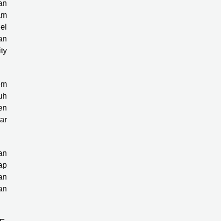
an
am
el
an
ty
em
uh
en
ar
an
ap
an
an