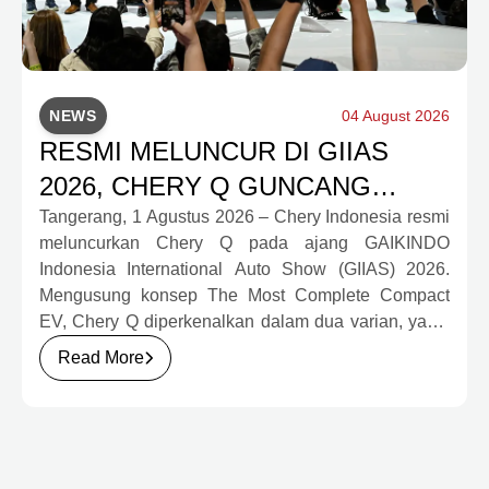
NEWS
04 August 2026
RESMI MELUNCUR DI GIIAS
2026, CHERY Q GUNCANG
PASAR OTOMOTIF MELALUI
Tangerang, 1 Agustus 2026 – Chery Indonesia resmi
meluncurkan Chery Q pada ajang GAIKINDO
HARGA SPESIAL MULAI RP239,9
Indonesia International Auto Show (GIIAS) 2026.
JUTA
Mengusung konsep The Most Complete Compact
EV, Chery Q diperkenalkan dalam dua varian, yakni
Chery Q Pure dan Chery Q Rizz, untuk
Read More
mengakomodasi kebutuhan mobilitas serta
preferensi konsumen yang berbeda.