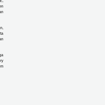
E,
en
an
n,
ta
an
ga
ry
em