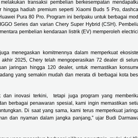
 melakukan transaksi pembelian berkesempatan mendapatk
r hingga hadiah premium seperti Xiaomi Buds 5 Pro, dashc
uawei Pura 80 Pro. Program ini berlpaku untuk berbagai mod
i TIGGO Series dan varian Chery Super Hybrid (CSH). Pembeli
ntara pembelian kendaraan listrik (EV) memperoleh electrici
y juga menegaskan komitmennya dalam memperkuat ekosist
 akhir 2025, Chery telah mengoperasikan 72 dealer di selur
san jaringan hingga 120 dealer, untuk memastikan konsum
cadang yang semakin mudah dan merata di berbagai kota bes
 dan inovasi terkini, tetapi juga program yang memberik
an berbagai penawaran spesial, kami ingin memastikan seti
tungkan. Di saat yang sama, kami terus memperkuat jaring
aman dan nyaman dalam jangka panjang,” ujar Budi Darmaw