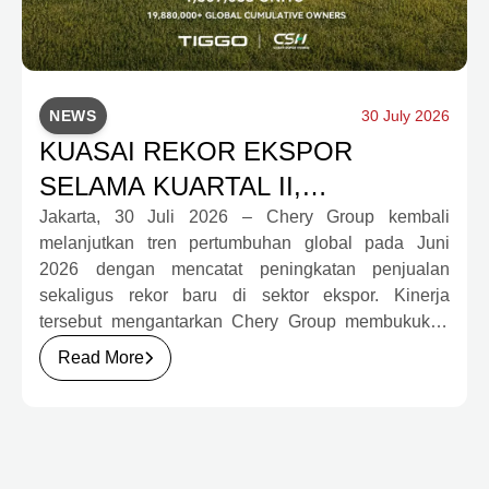
NEWS
30 July 2026
KUASAI REKOR EKSPOR
SELAMA KUARTAL II,
PENJUALAN CHERY GROUP
Jakarta, 30 Juli 2026 – Chery Group kembali
melanjutkan tren pertumbuhan global pada Juni
SEMESTER I 2026 TEMBUS 1,35
2026 dengan mencatat peningkatan penjualan
JUTA UNIT
sekaligus rekor baru di sektor ekspor. Kinerja
tersebut mengantarkan Chery Group membukukan
semester pertama terbaik sepanjang sejarah
Read More
perusahaan serta memperkuat daya saingnya di
pasar otomotif global melalui pertumbuhan
kendaraan energi baru (New Energy Vehicle/NEV)
dan ekspansi internasional yang terus berlanjut.
Momentum ini semakin mempertegas komitmen