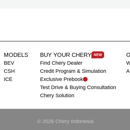
perjalanan jarak jauh.
MODELS
BUY YOUR CHERY
G
NEW
BEV
Find Chery Dealer
W
CSH
Credit Program & Simulation
A
ICE
Exclusive Prebook
Test Drive & Buying Consultation
Chery Solution
© 2026 Chery Indonesia