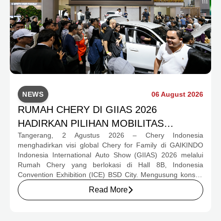
NEWS
06 August 2026
RUMAH CHERY DI GIIAS 2026
HADIRKAN PILIHAN MOBILITAS
Tangerang, 2 Agustus 2026 – Chery Indonesia
LENGKAP DAN PROGRAM APRESIASI
menghadirkan visi global Chery for Family di GAIKINDO
KONSUMEN BERNILAI HAMPIR RP1
Indonesia International Auto Show (GIIAS) 2026 melalui
MILIAR
Rumah Chery yang berlokasi di Hall 8B, Indonesia
Convention Exhibition (ICE) BSD City. Mengusung konsep
rumah yang hangat dan inklusif, Chery menghadirkan
Read More
pengalaman menyeluruh bagi keluarga Indonesia melalui
pilihan kendaraan ICE, EV, hingga Chery Super Hybrid
(CSH), lengkap dengan berbagai fasilitas, aktivitas, dan