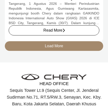
Tangerang, 1 Agustus 2026 – Menteri Perindustrian
CSH YANG JADI SOROTAN DI GIIAS
Republik Indonesia, Agus Gumiwang Kartasasmita,
2026
mengunjungi booth Chery dalam rangkaian GAIKINDO
Indonesia International Auto Show (GIIAS) 2026 di ICE
BSD City, Tangerang, Kamis (30/7). Dalam kunjungan
tersebut, Menteri Perindustrian meninjau dua produk
Read More
elektrifikasi terbaru Chery, yakni Chery Q, compact EV
untuk mobilitas perkotaan, serta J6T RCSH, SUV
berteknologi Range-Extended Electric Vehicle (REEV) yang
Load More
dirancang untuk mendukung perjalanan jarak jauh.
HEAD OFFICE
Sequis Tower Lt.9 (Sequis Center, Jl. Jenderal
Sudirman No.71, RT.5/RW.3, Senayan, Kec. Kby.
Baru, Kota Jakarta Selatan, Daerah Khusus