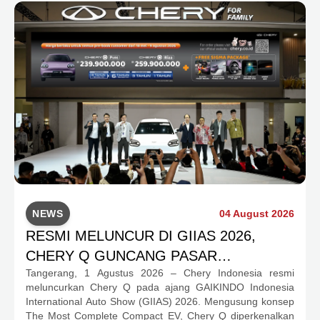
program apresiasi untuk konsumen.
NEWS
04 August 2026
RESMI MELUNCUR DI GIIAS 2026,
CHERY Q GUNCANG PASAR
Tangerang, 1 Agustus 2026 – Chery Indonesia resmi
OTOMOTIF MELALUI HARGA SPESIAL
meluncurkan Chery Q pada ajang GAIKINDO Indonesia
MULAI RP239,9 JUTA
International Auto Show (GIIAS) 2026. Mengusung konsep
The Most Complete Compact EV, Chery Q diperkenalkan