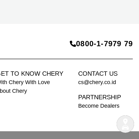
berteknologi Range-Extended Electric Vehicle
(REEV) yang dirancang untuk mendukung
perjalanan jarak jauh.
0800‑1‑7979 79
ET TO KNOW CHERY
CONTACT US
ith Chery With Love
cs@chery.co.id
bout Chery
PARTNERSHIP
Become Dealers