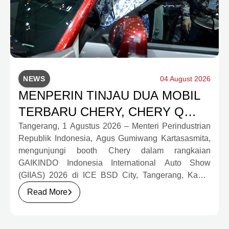
NEWS
04 August 2026
MENPERIN TINJAU DUA MOBIL
TERBARU CHERY, CHERY Q
DAN J6T CSH YANG JADI
Tangerang, 1 Agustus 2026 – Menteri Perindustrian
Republik Indonesia, Agus Gumiwang Kartasasmita,
SOROTAN DI GIIAS 2026
mengunjungi booth Chery dalam rangkaian
GAIKINDO Indonesia International Auto Show
(GIIAS) 2026 di ICE BSD City, Tangerang, Kamis
(30/7). Dalam kunjungan tersebut, Menteri
Read More
Perindustrian meninjau dua produk elektrifikasi
terbaru Chery, yakni Chery Q, compact EV untuk
mobilitas perkotaan, serta J6T RCSH, SUV