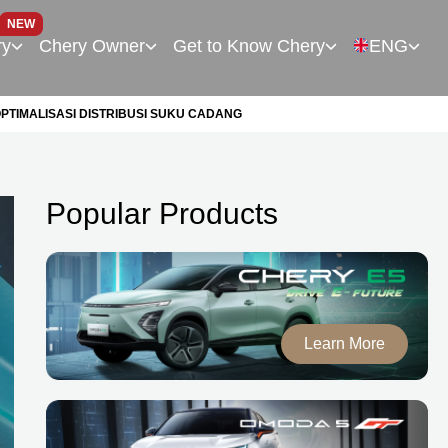
NEW
ry
Chery Owner
Get to Know Chery
ENG
PTIMALISASI DISTRIBUSI SUKU CADANG
Popular Products
Learn More