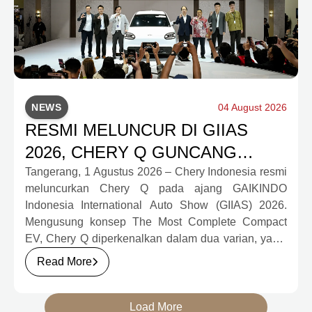
NEWS
04 August 2026
RESMI MELUNCUR DI GIIAS
2026, CHERY Q GUNCANG
PASAR OTOMOTIF MELALUI
Tangerang, 1 Agustus 2026 – Chery Indonesia resmi
meluncurkan Chery Q pada ajang GAIKINDO
HARGA SPESIAL MULAI RP239,9
Indonesia International Auto Show (GIIAS) 2026.
JUTA
Mengusung konsep The Most Complete Compact
EV, Chery Q diperkenalkan dalam dua varian, yakni
Chery Q Pure dan Chery Q Rizz, untuk
Read More
mengakomodasi kebutuhan mobilitas serta
preferensi konsumen yang berbeda.
Load More