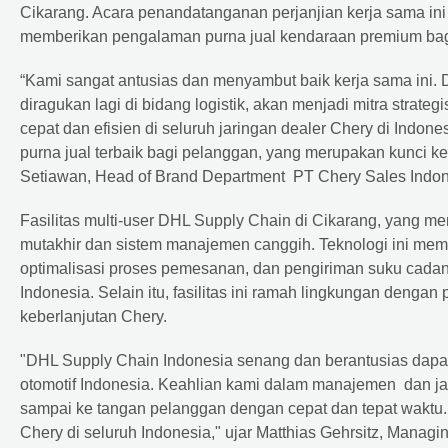
Cikarang. Acara penandatanganan perjanjian kerja sama i
memberikan pengalaman purna jual kendaraan premium bagi 
“Kami sangat antusias dan menyambut baik kerja sama ini. 
diragukan lagi di bidang logistik, akan menjadi mitra stra
cepat dan efisien di seluruh jaringan dealer Chery di Indon
purna jual terbaik bagi pelanggan, yang merupakan kunci kes
Setiawan, Head of Brand Department PT Chery Sales Indon
Fasilitas multi-user DHL Supply Chain di Cikarang, yang men
mutakhir dan sistem manajemen canggih. Teknologi ini mem
optimalisasi proses pemesanan, dan pengiriman suku cadang
Indonesia. Selain itu, fasilitas ini ramah lingkungan deng
keberlanjutan Chery.
"DHL Supply Chain Indonesia senang dan berantusias dapa
otomotif Indonesia. Keahlian kami dalam manajemen dan ja
sampai ke tangan pelanggan dengan cepat dan tepat waktu
Chery di seluruh Indonesia," ujar Matthias Gehrsitz, Manag