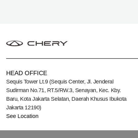
(CSH), lengkap dengan berbagai fasilitas, aktivitas,
dan program apresiasi untuk konsumen.
HEAD OFFICE
Sequis Tower Lt.9 (Sequis Center, Jl. Jenderal
Sudirman No.71, RT.5/RW.3, Senayan, Kec. Kby.
Baru, Kota Jakarta Selatan, Daerah Khusus Ibukota
Jakarta 12190)
See Location