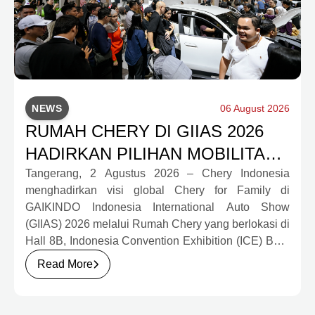
NEWS
06 August 2026
RUMAH CHERY DI GIIAS 2026
HADIRKAN PILIHAN MOBILITAS
LENGKAP DAN PROGRAM
Tangerang, 2 Agustus 2026 – Chery Indonesia
menghadirkan visi global Chery for Family di
APRESIASI KONSUMEN
GAIKINDO Indonesia International Auto Show
BERNILAI HAMPIR RP1 MILIAR
(GIIAS) 2026 melalui Rumah Chery yang berlokasi di
Hall 8B, Indonesia Convention Exhibition (ICE) BSD
City. Mengusung konsep rumah yang hangat dan
Read More
inklusif, Chery menghadirkan pengalaman
menyeluruh bagi keluarga Indonesia melalui pilihan
kendaraan ICE, EV, hingga Chery Super Hybrid