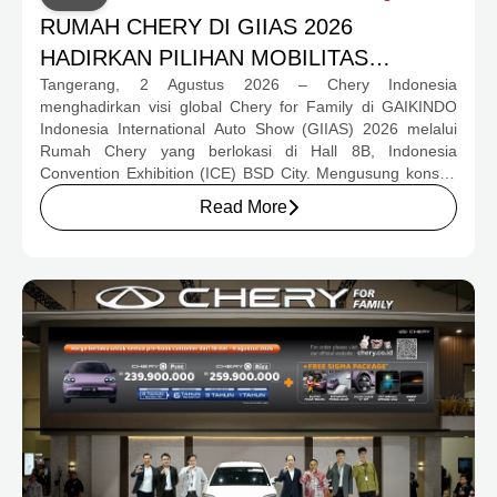
RUMAH CHERY DI GIIAS 2026
HADIRKAN PILIHAN MOBILITAS
Tangerang, 2 Agustus 2026 – Chery Indonesia
LENGKAP DAN PROGRAM APRESIASI
menghadirkan visi global Chery for Family di GAIKINDO
KONSUMEN BERNILAI HAMPIR RP1
Indonesia International Auto Show (GIIAS) 2026 melalui
MILIAR
Rumah Chery yang berlokasi di Hall 8B, Indonesia
Convention Exhibition (ICE) BSD City. Mengusung konsep
rumah yang hangat dan inklusif, Chery menghadirkan
Read More
pengalaman menyeluruh bagi keluarga Indonesia melalui
pilihan kendaraan ICE, EV, hingga Chery Super Hybrid
(CSH), lengkap dengan berbagai fasilitas, aktivitas, dan
program apresiasi untuk konsumen.