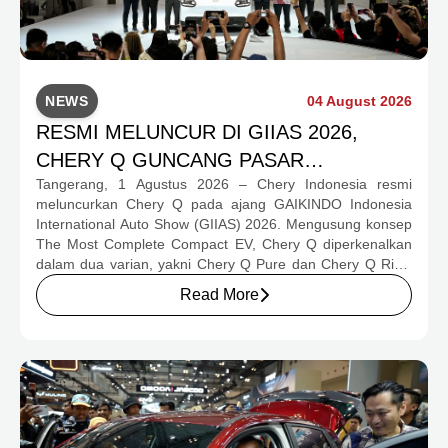
NEWS
04 August 2026
RESMI MELUNCUR DI GIIAS 2026,
CHERY Q GUNCANG PASAR
Tangerang, 1 Agustus 2026 – Chery Indonesia resmi
OTOMOTIF MELALUI HARGA SPESIAL
meluncurkan Chery Q pada ajang GAIKINDO Indonesia
MULAI RP239,9 JUTA
International Auto Show (GIIAS) 2026. Mengusung konsep
The Most Complete Compact EV, Chery Q diperkenalkan
dalam dua varian, yakni Chery Q Pure dan Chery Q Rizz,
untuk mengakomodasi kebutuhan mobilitas serta
Read More
preferensi konsumen yang berbeda.