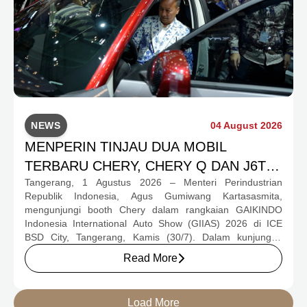
NEWS
04 August 2026
MENPERIN TINJAU DUA MOBIL
TERBARU CHERY, CHERY Q DAN J6T
Tangerang, 1 Agustus 2026 – Menteri Perindustrian
CSH YANG JADI SOROTAN DI GIIAS
Republik Indonesia, Agus Gumiwang Kartasasmita,
2026
mengunjungi booth Chery dalam rangkaian GAIKINDO
Indonesia International Auto Show (GIIAS) 2026 di ICE
BSD City, Tangerang, Kamis (30/7). Dalam kunjungan
tersebut, Menteri Perindustrian meninjau dua produk
Read More
elektrifikasi terbaru Chery, yakni Chery Q, compact EV
untuk mobilitas perkotaan, serta J6T RCSH, SUV
berteknologi Range-Extended Electric Vehicle (REEV) yang
Load More
dirancang untuk mendukung perjalanan jarak jauh.