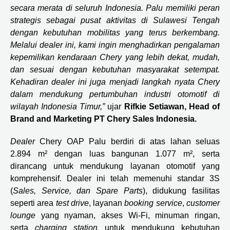
secara merata di seluruh Indonesia. Palu memiliki peran
strategis sebagai pusat aktivitas di Sulawesi Tengah
dengan kebutuhan mobilitas yang terus berkembang.
Melalui dealer ini, kami ingin menghadirkan pengalaman
kepemilikan kendaraan Chery yang lebih dekat, mudah,
dan sesuai dengan kebutuhan masyarakat setempat.
Kehadiran dealer ini juga menjadi langkah nyata Chery
dalam mendukung pertumbuhan industri otomotif di
wilayah Indonesia Timur,”
ujar
Rifkie Setiawan, Head of
Brand and Marketing PT Chery Sales Indonesia.
Dealer
Chery OAP Palu berdiri di atas lahan seluas
2.894 m² dengan luas bangunan 1.077 m², serta
dirancang untuk mendukung layanan otomotif yang
komprehensif. Dealer ini telah memenuhi standar 3S
(
Sales, Service, dan Spare Parts
), didukung fasilitas
seperti area
test drive
, layanan
booking service
,
customer
lounge
yang nyaman, akses Wi-Fi, minuman ringan,
serta
charging station
untuk mendukung kebutuhan