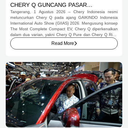
CHERY Q GUNCANG PASAR
Tangerang, 1 Agustus 2026 – Chery Indonesia resmi
OTOMOTIF MELALUI HARGA SPESIAL
meluncurkan Chery Q pada ajang GAIKINDO Indonesia
MULAI RP239,9 JUTA
International Auto Show (GIIAS) 2026. Mengusung konsep
The Most Complete Compact EV, Chery Q diperkenalkan
dalam dua varian, yakni Chery Q Pure dan Chery Q Rizz,
untuk mengakomodasi kebutuhan mobilitas serta
Read More
preferensi konsumen yang berbeda.