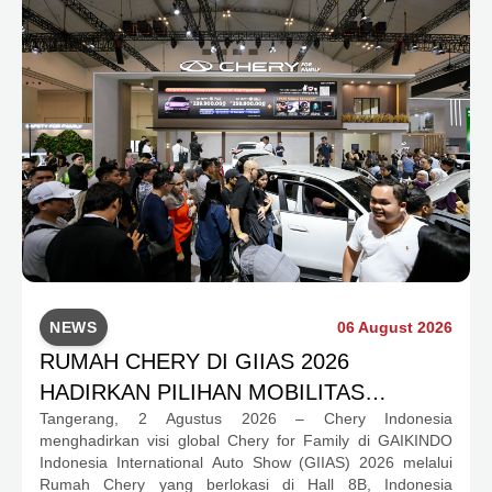
NEWS
06 August 2026
RUMAH CHERY DI GIIAS 2026
HADIRKAN PILIHAN MOBILITAS
Tangerang, 2 Agustus 2026 – Chery Indonesia
LENGKAP DAN PROGRAM APRESIASI
menghadirkan visi global Chery for Family di GAIKINDO
KONSUMEN BERNILAI HAMPIR RP1
Indonesia International Auto Show (GIIAS) 2026 melalui
MILIAR
Rumah Chery yang berlokasi di Hall 8B, Indonesia