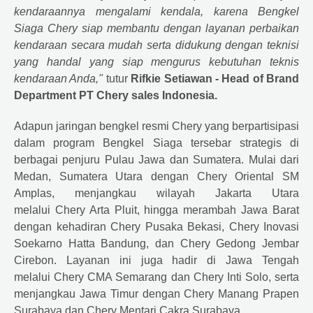
kendaraannya mengalami kendala, karena Bengkel
Siaga
Chery
siap membantu dengan layanan perbaikan
kendaraan secara mudah serta didukung dengan teknisi
yang handal yang siap mengurus kebutuhan teknis
kendaraan Anda,"
tutur
Rifkie Setiawan - Head of Brand
Department PT
Chery
sales Indonesia.
Adapun jaringan bengkel resmi
Chery
yang berpartisipasi
dalam program Bengkel Siaga tersebar strategis di
berbagai penjuru Pulau Jawa dan Sumatera. Mulai dari
Medan, Sumatera Utara dengan
Chery
Oriental SM
Amplas, menjangkau wilayah Jakarta Utara
melalui
Chery
Arta Pluit, hingga merambah Jawa Barat
dengan kehadiran
Chery
Pusaka Bekasi,
Chery
Inovasi
Soekarno Hatta Bandung, dan
Chery
Gedong Jembar
Cirebon. Layanan ini juga hadir di Jawa Tengah
melalui
Chery
CMA Semarang dan
Chery
Inti Solo, serta
menjangkau Jawa Timur dengan
Chery
Manang Prapen
Surabaya dan
Chery
Mentari Cakra Surabaya.