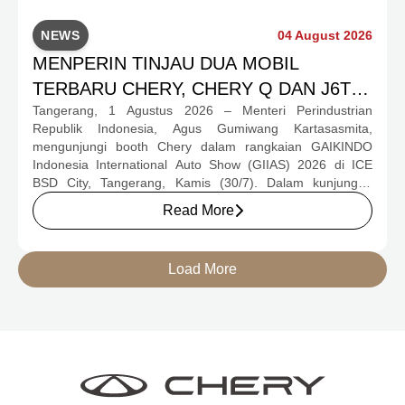
NEWS
04 August 2026
MENPERIN TINJAU DUA MOBIL
TERBARU CHERY, CHERY Q DAN J6T
Tangerang, 1 Agustus 2026 – Menteri Perindustrian
CSH YANG JADI SOROTAN DI GIIAS
Republik Indonesia, Agus Gumiwang Kartasasmita,
2026
mengunjungi booth Chery dalam rangkaian GAIKINDO
Indonesia International Auto Show (GIIAS) 2026 di ICE
BSD City, Tangerang, Kamis (30/7). Dalam kunjungan
tersebut, Menteri Perindustrian meninjau dua produk
Read More
elektrifikasi terbaru Chery, yakni Chery Q, compact EV
untuk mobilitas perkotaan, serta J6T RCSH, SUV
berteknologi Range-Extended Electric Vehicle (REEV) yang
Load More
dirancang untuk mendukung perjalanan jarak jauh.