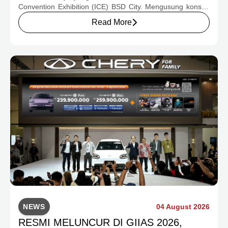
Convention Exhibition (ICE) BSD City. Mengusung konsep
rumah yang hangat dan inklusif, Chery menghadirkan
Read More
pengalaman menyeluruh bagi keluarga Indonesia melalui
pilihan kendaraan ICE, EV, hingga Chery Super Hybrid
(CSH), lengkap dengan berbagai fasilitas, aktivitas, dan
program apresiasi untuk konsumen.
NEWS
04 August 2026
RESMI MELUNCUR DI GIIAS 2026,