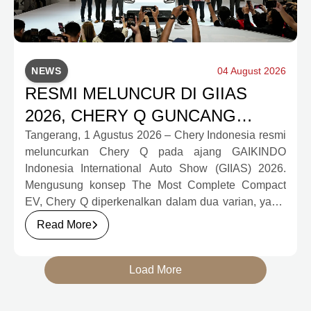
NEWS
04 August 2026
RESMI MELUNCUR DI GIIAS
2026, CHERY Q GUNCANG
PASAR OTOMOTIF MELALUI
Tangerang, 1 Agustus 2026 – Chery Indonesia resmi
meluncurkan Chery Q pada ajang GAIKINDO
HARGA SPESIAL MULAI RP239,9
Indonesia International Auto Show (GIIAS) 2026.
JUTA
Mengusung konsep The Most Complete Compact
EV, Chery Q diperkenalkan dalam dua varian, yakni
Chery Q Pure dan Chery Q Rizz, untuk
Read More
mengakomodasi kebutuhan mobilitas serta
preferensi konsumen yang berbeda.
Load More