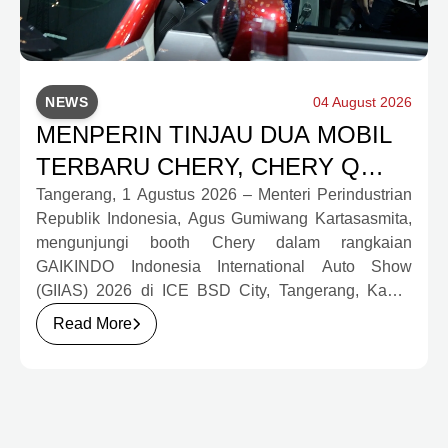
NEWS
04 August 2026
MENPERIN TINJAU DUA MOBIL
TERBARU CHERY, CHERY Q
DAN J6T CSH YANG JADI
Tangerang, 1 Agustus 2026 – Menteri Perindustrian
Republik Indonesia, Agus Gumiwang Kartasasmita,
SOROTAN DI GIIAS 2026
mengunjungi booth Chery dalam rangkaian
GAIKINDO Indonesia International Auto Show
(GIIAS) 2026 di ICE BSD City, Tangerang, Kamis
(30/7). Dalam kunjungan tersebut, Menteri
Read More
Perindustrian meninjau dua produk elektrifikasi
terbaru Chery, yakni Chery Q, compact EV untuk
mobilitas perkotaan, serta J6T RCSH, SUV
berteknologi Range-Extended Electric Vehicle
(REEV) yang dirancang untuk mendukung