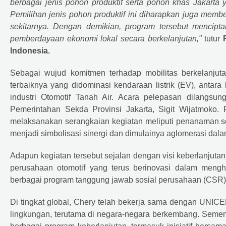
berbagai jenis pohon produktif serta pohon khas Jakarta
Pemilihan jenis pohon produktif ini diharapkan juga memb
sekitarnya. Dengan demikian, program tersebut mencipta
pemberdayaan ekonomi lokal secara berkelanjutan,"
tutur
Indonesia.
Sebagai wujud komitmen terhadap mobilitas berkelanjut
terbaiknya yang didominasi kendaraan listrik (EV), anta
industri Otomotif Tanah Air. Acara pelepasan dilangsu
Pemerintahan Sekda Provinsi Jakarta, Sigit Wijatmoko
melaksanakan serangkaian kegiatan meliputi penanaman seki
menjadi simbolisasi sinergi dan dimulainya aglomerasi dala
Adapun kegiatan tersebut sejalan dengan visi keberlanjuta
perusahaan otomotif yang terus berinovasi dalam meng
berbagai program tanggung jawab sosial perusahaan (CSR)
Di tingkat global,
Chery
telah bekerja sama dengan UNICEF
lingkungan, terutama di negara-negara berkembang. Semen