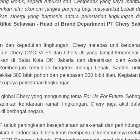
 yang ikonik, seperti Alpukat dan Cempedak yang kaya manfaa
erikan nilai ekonomi jangka panjang bagi masyarakat Lebak d
kan sinergi yang harmonis antara pelestarian lingkungan d
Rifkie Setiawan - Head of Brand Department PT
Chery
Sal
an dan kepedulian lingkungan,
Chery
melepas unit kendara
ra lain Chery OMODA E5 dan Chery J6 yang tampil fenomenal 
ngkan di Balai Kota DKI Jakarta dan diresmikan oleh Asist
. Rombongan kemudian bergerak menuju Lebak, Banten, unt
tar 300 bibit pohon dan pelepasan 200 bibit ikan. Kegiatan i
m upaya pelestarian lingkungan.
n global
Chery
yang mengusung tema
For Us For Future
. Sebag
hadirkan kendaraan ramah lingkungan,
Chery
juga aktif dal
 di berbagai negara.
 untuk peningkatan kesejahteraan anak-anak dan perlindung
tara di Indonesia,
Chery
terus memperkuat kontribusinya melal