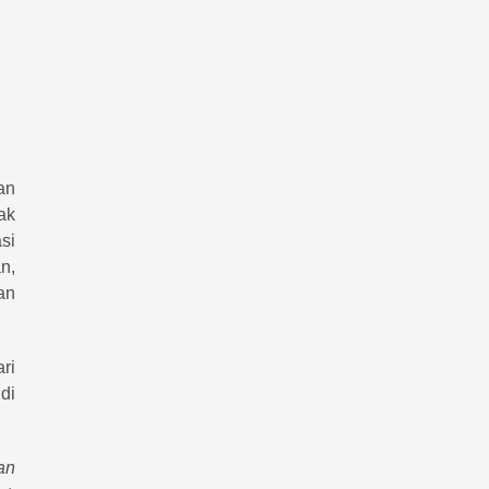
an
ak
si
n,
an
ri
di
an