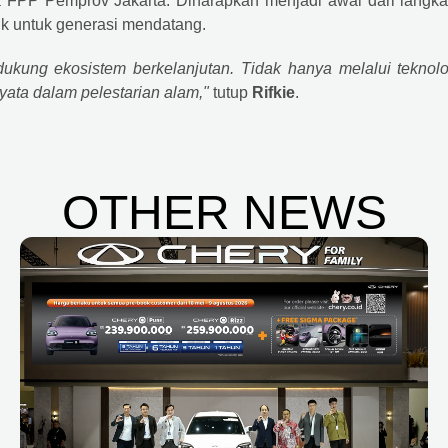
ma FPP Pemprov Jakarta. Diharapkan menjadi awal dari langka
k untuk generasi mendatang.
kung ekosistem berkelanjutan. Tidak hanya melalui teknolo
yata dalam pelestarian alam,"
tutup
Rifkie
.
OTHER NEWS