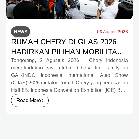
NEWS
06 August 2026
RUMAH CHERY DI GIIAS 2026
HADIRKAN PILIHAN MOBILITAS
LENGKAP DAN PROGRAM
Tangerang, 2 Agustus 2026 – Chery Indonesia
menghadirkan visi global Chery for Family di
APRESIASI KONSUMEN
GAIKINDO Indonesia International Auto Show
BERNILAI HAMPIR RP1 MILIAR
(GIIAS) 2026 melalui Rumah Chery yang berlokasi di
Hall 8B, Indonesia Convention Exhibition (ICE) BSD
City. Mengusung konsep rumah yang hangat dan
Read More
inklusif, Chery menghadirkan pengalaman
menyeluruh bagi keluarga Indonesia melalui pilihan
kendaraan ICE, EV, hingga Chery Super Hybrid
(CSH), lengkap dengan berbagai fasilitas, aktivitas,
dan program apresiasi untuk konsumen.