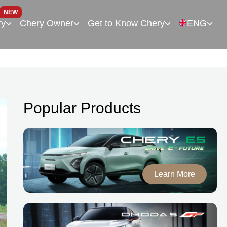
NEW
ry
Chery Owner
Get to Know Chery
ENG
Popular Products
Learn More