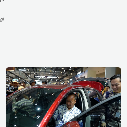
h-
gi