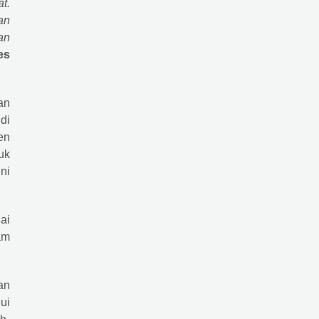
t.
an
an
es
an
di
en
uk
ni
ai
am
an
ui