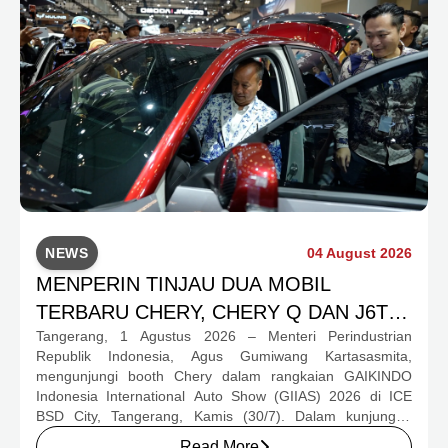
NEWS
04 August 2026
MENPERIN TINJAU DUA MOBIL
TERBARU CHERY, CHERY Q DAN J6T
Tangerang, 1 Agustus 2026 – Menteri Perindustrian
CSH YANG JADI SOROTAN DI GIIAS
Republik Indonesia, Agus Gumiwang Kartasasmita,
2026
mengunjungi booth Chery dalam rangkaian GAIKINDO
Indonesia International Auto Show (GIIAS) 2026 di ICE
BSD City, Tangerang, Kamis (30/7). Dalam kunjungan
tersebut, Menteri Perindustrian meninjau dua produk
Read More