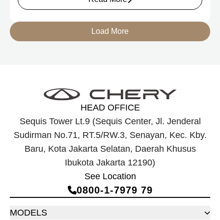
elektrifikasi terbaru Chery, yakni Chery Q, compact EV
untuk mobilitas perkotaan, serta J6T RCSH, SUV
berteknologi Range-Extended Electric Vehicle (REEV) yang
Load More
dirancang untuk mendukung perjalanan jarak jauh.
HEAD OFFICE
Sequis Tower Lt.9 (Sequis Center, Jl. Jenderal
Sudirman No.71, RT.5/RW.3, Senayan, Kec. Kby.
Baru, Kota Jakarta Selatan, Daerah Khusus
Ibukota Jakarta 12190)
See Location
0800‑1‑7979 79
MODELS