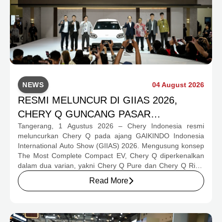
NEWS
04 August 2026
RESMI MELUNCUR DI GIIAS 2026,
CHERY Q GUNCANG PASAR
Tangerang, 1 Agustus 2026 – Chery Indonesia resmi
OTOMOTIF MELALUI HARGA SPESIAL
meluncurkan Chery Q pada ajang GAIKINDO Indonesia
MULAI RP239,9 JUTA
International Auto Show (GIIAS) 2026. Mengusung konsep
The Most Complete Compact EV, Chery Q diperkenalkan
dalam dua varian, yakni Chery Q Pure dan Chery Q Rizz,
untuk mengakomodasi kebutuhan mobilitas serta
Read More
preferensi konsumen yang berbeda.