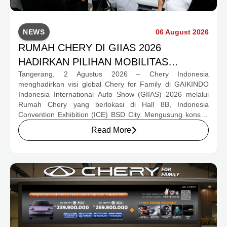
NEWS
06 August 2026
RUMAH CHERY DI GIIAS 2026
HADIRKAN PILIHAN MOBILITAS
Tangerang, 2 Agustus 2026 – Chery Indonesia
LENGKAP DAN PROGRAM APRESIASI
menghadirkan visi global Chery for Family di GAIKINDO
KONSUMEN BERNILAI HAMPIR RP1
Indonesia International Auto Show (GIIAS) 2026 melalui
MILIAR
Rumah Chery yang berlokasi di Hall 8B, Indonesia
Convention Exhibition (ICE) BSD City. Mengusung konsep
rumah yang hangat dan inklusif, Chery menghadirkan
Read More
pengalaman menyeluruh bagi keluarga Indonesia melalui
pilihan kendaraan ICE, EV, hingga Chery Super Hybrid
(CSH), lengkap dengan berbagai fasilitas, aktivitas, dan
program apresiasi untuk konsumen.