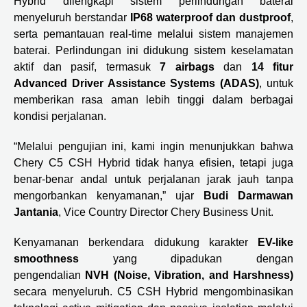
Hybrid dilengkapi sistem perlindungan baterai
menyeluruh berstandar
IP68 waterproof dan dustproof
,
serta pemantauan real-time melalui sistem manajemen
baterai. Perlindungan ini didukung sistem keselamatan
aktif dan pasif, termasuk
7 airbags
dan
14 fitur
Advanced Driver Assistance Systems (ADAS)
, untuk
memberikan rasa aman lebih tinggi dalam berbagai
kondisi perjalanan.
“Melalui pengujian ini, kami ingin menunjukkan bahwa
Chery C5 CSH Hybrid tidak hanya efisien, tetapi juga
benar-benar andal untuk perjalanan jarak jauh tanpa
mengorbankan kenyamanan,” ujar
Budi Darmawan
Jantania
, Vice Country Director Chery Business Unit.
Kenyamanan berkendara didukung karakter
EV-like
smoothness
yang dipadukan dengan
pengendalian
NVH (Noise, Vibration, and Harshness)
secara menyeluruh. C5 CSH Hybrid mengombinasikan