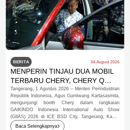
BERITA
04 August 2026
MENPERIN TINJAU DUA MOBIL
TERBARU CHERY, CHERY Q
DAN J6T CSH YANG JADI
Tangerang, 1 Agustus 2026 – Menteri Perindustrian
Republik Indonesia, Agus Gumiwang Kartasasmita,
SOROTAN DI GIIAS 2026
mengunjungi booth Chery dalam rangkaian
GAIKINDO Indonesia International Auto Show
(GIIAS) 2026 di ICE BSD City, Tangerang, Kamis
(30/7). Dalam kunjungan tersebut, Menteri
Baca Selengkapnya