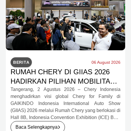
BERITA
06 August 2026
RUMAH CHERY DI GIIAS 2026
HADIRKAN PILIHAN MOBILITAS
LENGKAP DAN PROGRAM
Tangerang, 2 Agustus 2026 – Chery Indonesia
menghadirkan visi global Chery for Family di
APRESIASI KONSUMEN
GAIKINDO Indonesia International Auto Show
BERNILAI HAMPIR RP1 MILIAR
(GIIAS) 2026 melalui Rumah Chery yang berlokasi di
Hall 8B, Indonesia Convention Exhibition (ICE) BSD
City. Mengusung konsep rumah yang hangat dan
Baca Selengkapnya