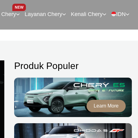
NEW
 Chery
Layanan Chery
Kenali Chery
IDN
Produk Populer
Learn More