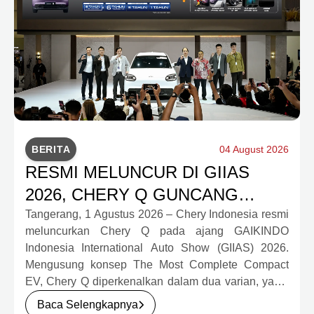
BERITA
04 August 2026
RESMI MELUNCUR DI GIIAS
2026, CHERY Q GUNCANG
PASAR OTOMOTIF MELALUI
Tangerang, 1 Agustus 2026 – Chery Indonesia resmi
meluncurkan Chery Q pada ajang GAIKINDO
HARGA SPESIAL MULAI RP239,9
Indonesia International Auto Show (GIIAS) 2026.
JUTA
Mengusung konsep The Most Complete Compact
EV, Chery Q diperkenalkan dalam dua varian, yakni
Chery Q Pure dan Chery Q Rizz, untuk
Baca Selengkapnya