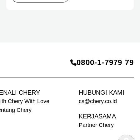
Perindustrian meninjau dua produk elektrifikasi
terbaru Chery, yakni Chery Q, compact EV untuk
mobilitas perkotaan, serta J6T RCSH, SUV
berteknologi Range-Extended Electric Vehicle
(REEV) yang dirancang untuk mendukung
perjalanan jarak jauh.
0800‑1‑7979 79
ENALI CHERY
HUBUNGI KAMI
ith Chery With Love
cs@chery.co.id
entang Chery
KERJASAMA
Partner Chery