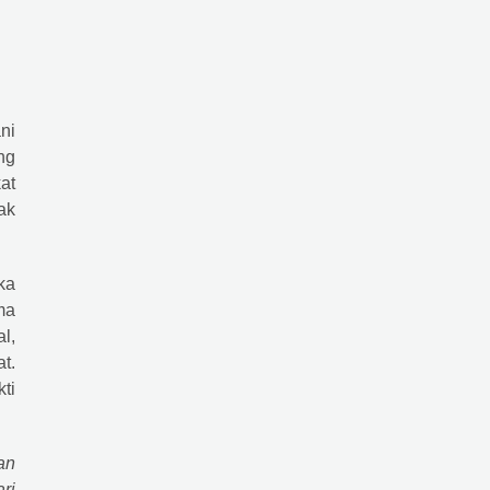
ni
ng
at
ak
ka
ma
l,
t.
ti
an
ri