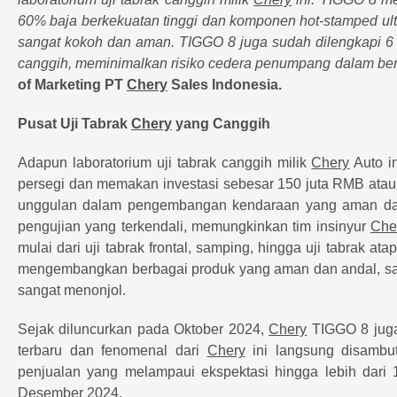
60% baja berkekuatan tinggi dan komponen hot-stamped ultra
sangat kokoh dan aman. TIGGO 8 juga sudah dilengkapi 6
canggih, meminimalkan risiko cedera penumpang dalam ber
of Marketing PT
Chery
Sales Indonesia.
Pusat Uji Tabrak
Chery
yang Canggih
Adapun laboratorium uji tabrak canggih milik
Chery
Auto i
persegi dan memakan investasi sebesar 150 juta RMB atau se
unggulan dalam pengembangan kendaraan yang aman dan 
pengujian yang terkendali, memungkinkan tim insinyur
Che
mulai dari uji tabrak frontal, samping, hingga uji tabrak a
mengembangkan berbagai produk yang aman dan andal, s
sangat menonjol.
Sejak diluncurkan pada Oktober 2024,
Chery
TIGGO 8 juga 
terbaru dan fenomenal dari
Chery
ini langsung disambut
penjualan yang melampaui ekspektasi hingga lebih dari 
Desember 2024.