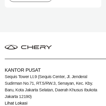
inklusif, Chery menghadirkan pengalaman
menyeluruh bagi keluarga Indonesia melalui pilihan
kendaraan ICE, EV, hingga Chery Super Hybrid
(CSH), lengkap dengan berbagai fasilitas, aktivitas,
dan program apresiasi untuk konsumen.
KANTOR PUSAT
Sequis Tower Lt.9 (Sequis Center, Jl. Jenderal
Sudirman No.71, RT.5/RW.3, Senayan, Kec. Kby.
Baru, Kota Jakarta Selatan, Daerah Khusus Ibukota
Jakarta 12190)
Lihat Lokasi