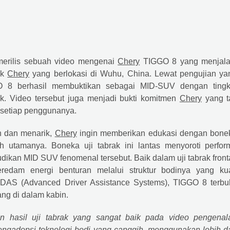
merilis sebuah video mengenai
Chery
TIGGO 8 yang menjala
ik
Chery
yang berlokasi di Wuhu, China. Lewat pengujian ya
GO 8 berhasil membuktikan sebagai MID-SUV dengan tingk
k. Video tersebut juga menjadi bukti komitmen
Chery
yang t
i setiap penggunanya.
n dan menarik,
Chery
ingin memberikan edukasi dengan bone
oh utamanya. Boneka uji tabrak ini lantas menyoroti perfor
kan MID SUV fenomenal tersebut. Baik dalam uji tabrak fronta
am energi benturan melalui struktur bodinya yang kua
ADAS (Advanced Driver Assistance Systems), TIGGO 8 terbuk
ng di dalam kabin.
hasil uji tabrak yang sangat baik pada video pengenal
ngadopsi teknologi bodi yang canggih, menggunakan lebih da