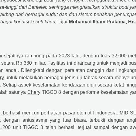
-tinggi dari Benteler, sehingga menghasilkan struktur bodi ya
 airbag dari berbagai sudut dan dan sistem penahan penumpa
bagai kondisi kecelakaan,"
ujar
Mohamad Ilham Pratama, He
ni sejatinya rampung pada 2023 lalu, dengan luas 32.000 met
tara Rp 330 miliar. Fasilitas ini dirancang untuk menjadi pus
andal. Dilengkapi dengan peralatan canggih dan lingkung
ry
untuk melakukan berbagai jenis uji tabrak secara menyelur
tap. Setiap aspek keselamatan kendaraan diuji secara ketat hin
alah satunya
Chery
TIGGO 8 dengan performa keselamatan ya
berhasil mencuri perhatian pasar otomotif Indonesia. MID S
 dengan antusiasme yang luar biasa, terbukti dengan ang
1.200 unit TIGGO 8 telah berhasil terjual sampai dengan aw