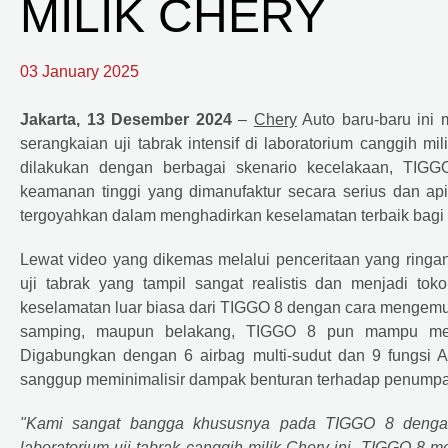
MILIK CHERY
03 January 2025
Jakarta, 13 Desember 2024
–
Chery
Auto baru-baru ini 
serangkaian uji tabrak intensif di laboratorium canggih mil
dilakukan dengan berbagai skenario kecelakaan, TIG
keamanan tinggi yang dimanufaktur secara serius dan api
tergoyahkan dalam menghadirkan keselamatan terbaik bag
Lewat video yang dikemas melalui penceritaan yang ringa
uji tabrak yang tampil sangat realistis dan menjadi tok
keselamatan luar biasa dari TIGGO 8 dengan cara mengemudi
samping, maupun belakang, TIGGO 8 pun mampu mered
Digabungkan dengan 6 airbag multi-sudut dan 9 fungsi 
sanggup meminimalisir dampak benturan terhadap penumpa
"Kami sangat bangga khususnya pada TIGGO 8 dengan 
laboratorium uji tabrak canggih milik
Chery
ini. TIGGO 8 me