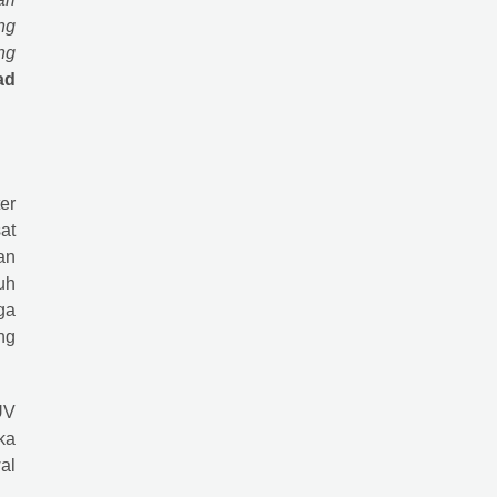
ng
ng
ad
er
at
an
uh
gga
ng
UV
ka
al