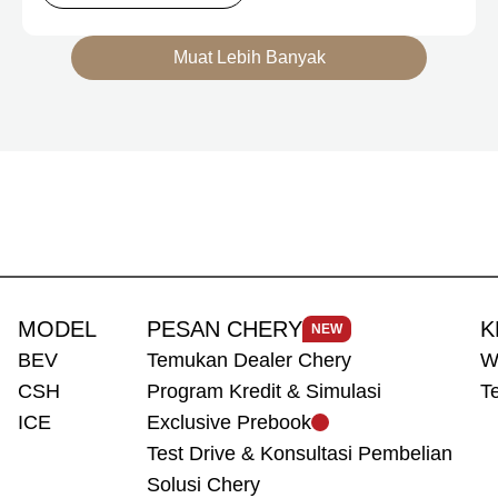
mengakomodasi kebutuhan mobilitas serta
preferensi konsumen yang berbeda.
Muat Lebih Banyak
MODEL
PESAN CHERY
K
NEW
BEV
Temukan Dealer Chery
W
CSH
Program Kredit & Simulasi
T
ICE
Exclusive Prebook
Test Drive & Konsultasi Pembelian
Solusi Chery