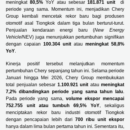
meningkat
80,5%
YoY atau sebesar
181.871 unit
di
periode yang sama. Momentum ini, menjadikan Chery
Group kembali mencetak rekor baru bagi produsen
otomotif asal Tiongkok dalam tiga bulan berturut-turut.
Penjualan kendaraan energi baru (
New Energy
Vehicle
/NEV) juga menunjukkan pertumbuhan signifikan
dengan capaian
100.304 unit
atau
meningkat 58,8%
YoY
.
Kinerja positif tersebut melanjutkan momentum
pertumbuhan Chery sepanjang tahun ini. Selama periode
Januari hingga Mei 2026, Chery Group membukukan
total penjualan sebesar
1.100.921 unit
atau
meningkat
7,2% dibandingkan periode yang sama tahun lalu
.
Pada periode yang sama,
volume ekspor mencapai
752.755 unit atau tumbuh 69,5% YoY
, sekaligus
menciptakan rekor baru industri otomotif Tiongkok
dengan pencapaian lebih dari
700 ribu unit ekspor
hanya dalam lima bulan pertama tahun ini. Sementara itu,