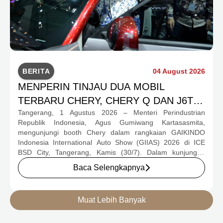
BERITA
04 August 2026
MENPERIN TINJAU DUA MOBIL
TERBARU CHERY, CHERY Q DAN J6T
Tangerang, 1 Agustus 2026 – Menteri Perindustrian
CSH YANG JADI SOROTAN DI GIIAS
Republik Indonesia, Agus Gumiwang Kartasasmita,
2026
mengunjungi booth Chery dalam rangkaian GAIKINDO
Indonesia International Auto Show (GIIAS) 2026 di ICE
BSD City, Tangerang, Kamis (30/7). Dalam kunjungan
tersebut, Menteri Perindustrian meninjau dua produk
Baca Selengkapnya
elektrifikasi terbaru Chery, yakni Chery Q, compact EV
untuk mobilitas perkotaan, serta J6T RCSH, SUV
berteknologi Range-Extended Electric Vehicle (REEV) yang
Muat Lebih Banyak
dirancang untuk mendukung perjalanan jarak jauh.