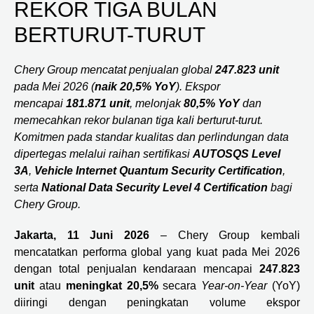
REKOR TIGA BULAN
BERTURUT-TURUT
Chery Group mencatat penjualan global
247.823 unit
pada Mei 2026 (
naik 20,5% YoY
). Ekspor
mencapai
181.871 unit
, melonjak
80,5% YoY
dan
memecahkan rekor bulanan tiga kali berturut-turut.
Komitmen pada standar kualitas dan perlindungan data
dipertegas melalui raihan sertifikasi
AUTOSQS Level
3A
,
Vehicle Internet Quantum Security Certification
,
serta
National Data Security Level 4 Certification
bagi
Chery Group.
Jakarta, 11 Juni 2026
– Chery Group kembali
mencatatkan performa global yang kuat pada Mei 2026
dengan total penjualan kendaraan mencapai
247.823
unit
atau
meningkat 20,5%
secara
Year-on-Year
(YoY)
diiringi dengan peningkatan volume ekspor