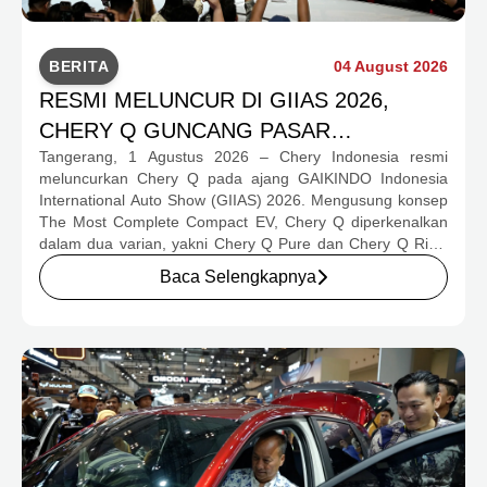
BERITA
04 August 2026
RESMI MELUNCUR DI GIIAS 2026,
CHERY Q GUNCANG PASAR
Tangerang, 1 Agustus 2026 – Chery Indonesia resmi
OTOMOTIF MELALUI HARGA SPESIAL
meluncurkan Chery Q pada ajang GAIKINDO Indonesia
MULAI RP239,9 JUTA
International Auto Show (GIIAS) 2026. Mengusung konsep
The Most Complete Compact EV, Chery Q diperkenalkan
dalam dua varian, yakni Chery Q Pure dan Chery Q Rizz,
untuk mengakomodasi kebutuhan mobilitas serta
Baca Selengkapnya
preferensi konsumen yang berbeda.