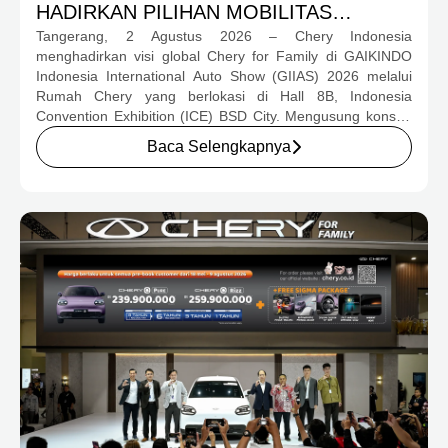
HADIRKAN PILIHAN MOBILITAS
Tangerang, 2 Agustus 2026 – Chery Indonesia
LENGKAP DAN PROGRAM APRESIASI
menghadirkan visi global Chery for Family di GAIKINDO
KONSUMEN BERNILAI HAMPIR RP1
Indonesia International Auto Show (GIIAS) 2026 melalui
MILIAR
Rumah Chery yang berlokasi di Hall 8B, Indonesia
Convention Exhibition (ICE) BSD City. Mengusung konsep
rumah yang hangat dan inklusif, Chery menghadirkan
Baca Selengkapnya
pengalaman menyeluruh bagi keluarga Indonesia melalui
pilihan kendaraan ICE, EV, hingga Chery Super Hybrid
(CSH), lengkap dengan berbagai fasilitas, aktivitas, dan
program apresiasi untuk konsumen.