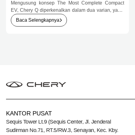
JUTA
Mengusung konsep The Most Complete Compact
EV, Chery Q diperkenalkan dalam dua varian, yakni
Chery Q Pure dan Chery Q Rizz, untuk
Baca Selengkapnya
mengakomodasi kebutuhan mobilitas serta
preferensi konsumen yang berbeda.
KANTOR PUSAT
Sequis Tower Lt.9 (Sequis Center, Jl. Jenderal
Sudirman No.71, RT.5/RW.3, Senayan, Kec. Kby.