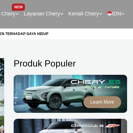
NEW
 Chery
Layanan Chery
Kenali Chery
IDN
MEN TERHADAP GAYA HIDUP
Produk Populer
Learn More