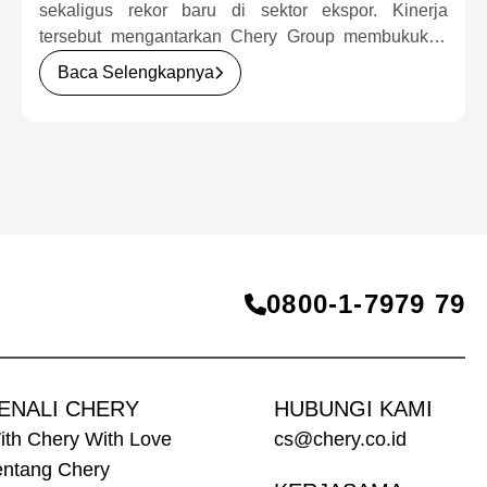
JUTA UNIT
sekaligus rekor baru di sektor ekspor. Kinerja
tersebut mengantarkan Chery Group membukukan
semester pertama terbaik sepanjang sejarah
Baca Selengkapnya
perusahaan serta memperkuat daya saingnya di
pasar otomotif global melalui pertumbuhan
kendaraan energi baru (New Energy Vehicle/NEV)
dan ekspansi internasional yang terus berlanjut.
Momentum ini semakin mempertegas komitmen
Chery untuk terus menghadirkan produk, teknologi,
dan layanan yang mampu membangun kepercayaan
konsumen, termasuk di Indonesia.
0800‑1‑7979 79
ENALI CHERY
HUBUNGI KAMI
ith Chery With Love
cs@chery.co.id
entang Chery