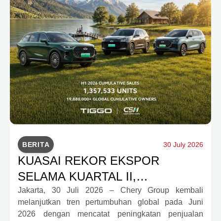
BERITA
30 July 2026
KUASAI REKOR EKSPOR
SELAMA KUARTAL II,
PENJUALAN CHERY GROUP
Jakarta, 30 Juli 2026 – Chery Group kembali
melanjutkan tren pertumbuhan global pada Juni
SEMESTER I 2026 TEMBUS 1,35
2026 dengan mencatat peningkatan penjualan