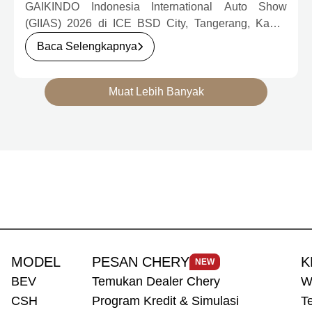
GAIKINDO Indonesia International Auto Show
(GIIAS) 2026 di ICE BSD City, Tangerang, Kamis
(30/7). Dalam kunjungan tersebut, Menteri
Baca Selengkapnya
Perindustrian meninjau dua produk elektrifikasi
terbaru Chery, yakni Chery Q, compact EV untuk
mobilitas perkotaan, serta J6T RCSH, SUV
Muat Lebih Banyak
berteknologi Range-Extended Electric Vehicle
(REEV) yang dirancang untuk mendukung
perjalanan jarak jauh.
MODEL
PESAN CHERY
K
NEW
BEV
Temukan Dealer Chery
W
CSH
Program Kredit & Simulasi
T