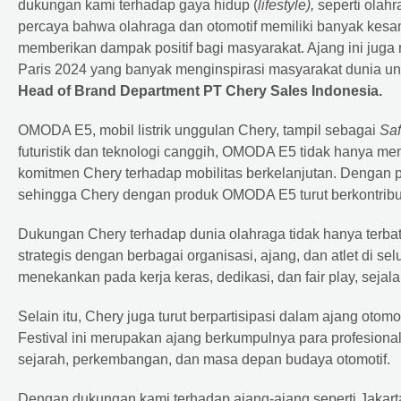
dukungan kami terhadap gaya hidup (
lifestyle),
seperti olah
percaya bahwa olahraga dan otomotif memiliki banyak kesama
memberikan dampak positif bagi masyarakat. Ajang ini ju
Paris 2024 yang banyak menginspirasi masyarakat dunia unt
Head of Brand Department PT Chery Sales Indonesia.
OMODA E5, mobil listrik unggulan Chery, tampil sebagai
Saf
futuristik dan teknologi canggih, OMODA E5 tidak hanya mem
komitmen Chery terhadap mobilitas berkelanjutan. Dengan p
sehingga Chery dengan produk OMODA E5 turut berkontribu
Dukungan Chery terhadap dunia olahraga tidak hanya terbata
strategis dengan berbagai organisasi, ajang, dan atlet di 
menekankan pada kerja keras, dedikasi, dan fair play, sejal
Selain itu, Chery juga turut berpartisipasi dalam ajang otomo
Festival ini merupakan ajang berkumpulnya para profesiona
sejarah, perkembangan, dan masa depan budaya otomotif.
Dengan dukungan kami terhadap ajang-ajang seperti Jakart