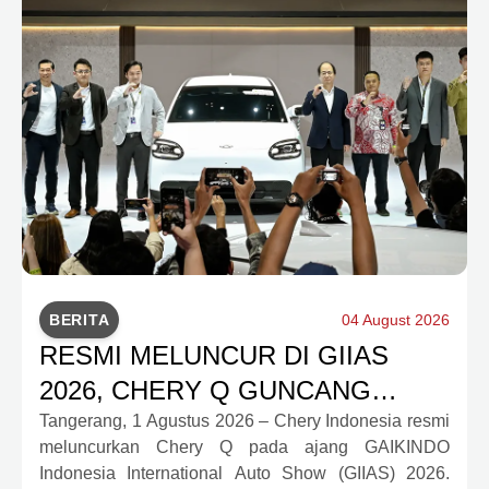
BERITA
04 August 2026
RESMI MELUNCUR DI GIIAS
2026, CHERY Q GUNCANG
PASAR OTOMOTIF MELALUI
Tangerang, 1 Agustus 2026 – Chery Indonesia resmi
meluncurkan Chery Q pada ajang GAIKINDO
HARGA SPESIAL MULAI RP239,9
Indonesia International Auto Show (GIIAS) 2026.