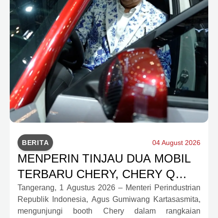
BERITA
04 August 2026
MENPERIN TINJAU DUA MOBIL
TERBARU CHERY, CHERY Q
DAN J6T CSH YANG JADI
Tangerang, 1 Agustus 2026 – Menteri Perindustrian
Republik Indonesia, Agus Gumiwang Kartasasmita,
SOROTAN DI GIIAS 2026
mengunjungi booth Chery dalam rangkaian