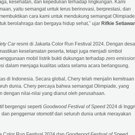
raga, kesehatan, dan kepedulian terhadap lingkungan. Kami
an, yaitu semangat untuk terus berinovasi, berprestasi, dan
ga membuktikan cara kami untuk mendukung semangat Olimpiade
uk berolahraga dan bergaya hidup sehat," ujar
Rifkie Setiawa
ety Car
resmi di Jakarta Color Run Festival 2024. Dengan desa
astikan keselamatan peserta, tetapi juga menjadi simbol
enggunaan mobil listrik bukti dukungan terhadap
zero emissio
si dalam menjaga kualitas udara selama acara berlangsung.
s di Indonesia. Secara global, Chery telah menjalin kemitraan
seluruh dunia. Chery percaya bahwa semangat Olimpiade, yang
an dengan nilai-nilai yang dianut oleh perusahaan.
tif bergengsi seperti
Goodwood Festival of Speed ​​
2024 di Inggr
l dan penggemar otomotif dari seluruh dunia untuk merayakan
a Color Run Festival 2024 dan
Goodwood Festival of Speed
,