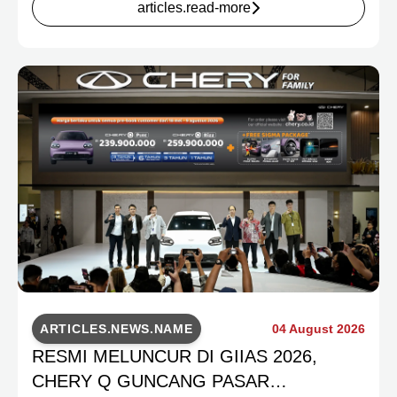
articles.read-more
pengalaman menyeluruh bagi keluarga Indonesia melalui
pilihan kendaraan ICE, EV, hingga Chery Super Hybrid
(CSH), lengkap dengan berbagai fasilitas, aktivitas, dan
program apresiasi untuk konsumen.
ARTICLES.NEWS.NAME
04 August 2026
RESMI MELUNCUR DI GIIAS 2026,
CHERY Q GUNCANG PASAR