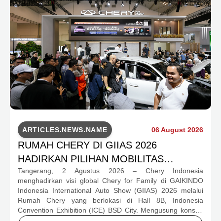
ARTICLES.NEWS.NAME
06 August 2026
RUMAH CHERY DI GIIAS 2026
HADIRKAN PILIHAN MOBILITAS
Tangerang, 2 Agustus 2026 – Chery Indonesia
LENGKAP DAN PROGRAM APRESIASI
menghadirkan visi global Chery for Family di GAIKINDO
KONSUMEN BERNILAI HAMPIR RP1
Indonesia International Auto Show (GIIAS) 2026 melalui
MILIAR
Rumah Chery yang berlokasi di Hall 8B, Indonesia
Convention Exhibition (ICE) BSD City. Mengusung konsep
rumah yang hangat dan inklusif, Chery menghadirkan