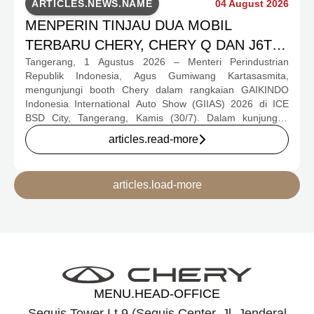
ARTICLES.NEWS.NAME
04 August 2026
MENPERIN TINJAU DUA MOBIL
TERBARU CHERY, CHERY Q DAN J6T
Tangerang, 1 Agustus 2026 – Menteri Perindustrian
CSH YANG JADI SOROTAN DI GIIAS
Republik Indonesia, Agus Gumiwang Kartasasmita,
2026
mengunjungi booth Chery dalam rangkaian GAIKINDO
Indonesia International Auto Show (GIIAS) 2026 di ICE
BSD City, Tangerang, Kamis (30/7). Dalam kunjungan
tersebut, Menteri Perindustrian meninjau dua produk
articles.read-more
elektrifikasi terbaru Chery, yakni Chery Q, compact EV
untuk mobilitas perkotaan, serta J6T RCSH, SUV
berteknologi Range-Extended Electric Vehicle (REEV) yang
articles.load-more
dirancang untuk mendukung perjalanan jarak jauh.
MENU.HEAD-OFFICE
Sequis Tower Lt.9 (Sequis Center, Jl. Jenderal