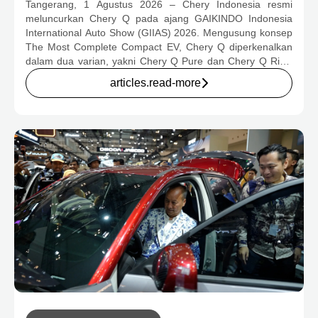
Tangerang, 1 Agustus 2026 – Chery Indonesia resmi
OTOMOTIF MELALUI HARGA SPESIAL
meluncurkan Chery Q pada ajang GAIKINDO Indonesia
MULAI RP239,9 JUTA
International Auto Show (GIIAS) 2026. Mengusung konsep
The Most Complete Compact EV, Chery Q diperkenalkan
dalam dua varian, yakni Chery Q Pure dan Chery Q Rizz,
untuk mengakomodasi kebutuhan mobilitas serta
articles.read-more
preferensi konsumen yang berbeda.