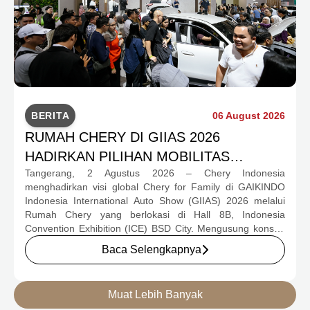
BERITA
06 August 2026
RUMAH CHERY DI GIIAS 2026
HADIRKAN PILIHAN MOBILITAS
Tangerang, 2 Agustus 2026 – Chery Indonesia
LENGKAP DAN PROGRAM APRESIASI
menghadirkan visi global Chery for Family di GAIKINDO
KONSUMEN BERNILAI HAMPIR RP1
Indonesia International Auto Show (GIIAS) 2026 melalui
MILIAR
Rumah Chery yang berlokasi di Hall 8B, Indonesia
Convention Exhibition (ICE) BSD City. Mengusung konsep
rumah yang hangat dan inklusif, Chery menghadirkan
Baca Selengkapnya
pengalaman menyeluruh bagi keluarga Indonesia melalui
pilihan kendaraan ICE, EV, hingga Chery Super Hybrid
(CSH), lengkap dengan berbagai fasilitas, aktivitas, dan
Muat Lebih Banyak
program apresiasi untuk konsumen.