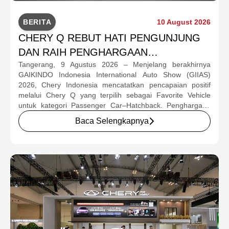
BERITA
10 August 2026
CHERY Q REBUT HATI PENGUNJUNG
DAN RAIH PENGHARGAAN
Tangerang, 9 Agustus 2026 – Menjelang berakhirnya
HATCHBACK FAVORIT DI GIIAS 2026
GAIKINDO Indonesia International Auto Show (GIIAS)
2026, Chery Indonesia mencatatkan pencapaian positif
melalui Chery Q yang terpilih sebagai Favorite Vehicle
untuk kategori Passenger Car–Hatchback. Penghargaan
tersebut diumumkan pada Exhibitor Night GIIAS 2026, 8
Baca Selengkapnya
Agustus 2026, dan mencerminkan antusiasme pengunjung
terhadap Chery Q yang baru diperkenalkan secara resmi di
Indonesia.