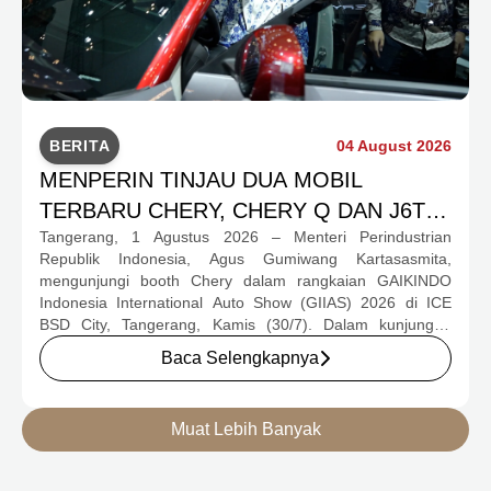
BERITA
04 August 2026
MENPERIN TINJAU DUA MOBIL
TERBARU CHERY, CHERY Q DAN J6T
Tangerang, 1 Agustus 2026 – Menteri Perindustrian
CSH YANG JADI SOROTAN DI GIIAS
Republik Indonesia, Agus Gumiwang Kartasasmita,
2026
mengunjungi booth Chery dalam rangkaian GAIKINDO
Indonesia International Auto Show (GIIAS) 2026 di ICE
BSD City, Tangerang, Kamis (30/7). Dalam kunjungan
tersebut, Menteri Perindustrian meninjau dua produk
Baca Selengkapnya
elektrifikasi terbaru Chery, yakni Chery Q, compact EV
untuk mobilitas perkotaan, serta J6T RCSH, SUV
berteknologi Range-Extended Electric Vehicle (REEV) yang
Muat Lebih Banyak
dirancang untuk mendukung perjalanan jarak jauh.