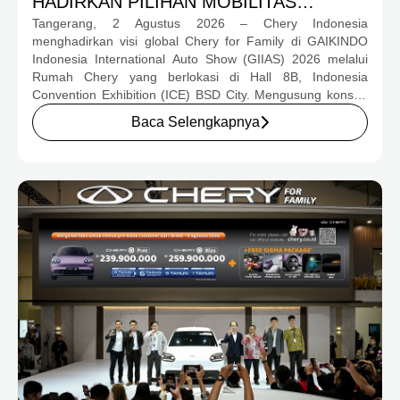
HADIRKAN PILIHAN MOBILITAS
Tangerang, 2 Agustus 2026 – Chery Indonesia
LENGKAP DAN PROGRAM APRESIASI
menghadirkan visi global Chery for Family di GAIKINDO
KONSUMEN BERNILAI HAMPIR RP1
Indonesia International Auto Show (GIIAS) 2026 melalui
MILIAR
Rumah Chery yang berlokasi di Hall 8B, Indonesia
Convention Exhibition (ICE) BSD City. Mengusung konsep
rumah yang hangat dan inklusif, Chery menghadirkan
Baca Selengkapnya
pengalaman menyeluruh bagi keluarga Indonesia melalui
pilihan kendaraan ICE, EV, hingga Chery Super Hybrid
(CSH), lengkap dengan berbagai fasilitas, aktivitas, dan
program apresiasi untuk konsumen.