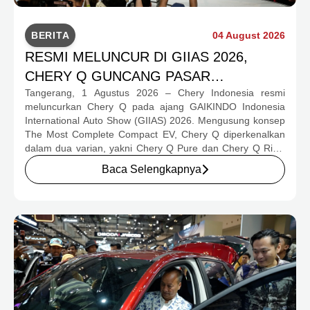
BERITA
04 August 2026
RESMI MELUNCUR DI GIIAS 2026,
CHERY Q GUNCANG PASAR
Tangerang, 1 Agustus 2026 – Chery Indonesia resmi
OTOMOTIF MELALUI HARGA SPESIAL
meluncurkan Chery Q pada ajang GAIKINDO Indonesia
MULAI RP239,9 JUTA
International Auto Show (GIIAS) 2026. Mengusung konsep
The Most Complete Compact EV, Chery Q diperkenalkan
dalam dua varian, yakni Chery Q Pure dan Chery Q Rizz,
untuk mengakomodasi kebutuhan mobilitas serta
Baca Selengkapnya
preferensi konsumen yang berbeda.