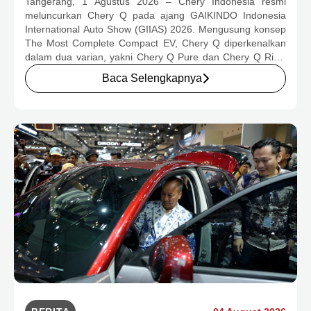
Tangerang, 1 Agustus 2026 – Chery Indonesia resmi
OTOMOTIF MELALUI HARGA SPESIAL
meluncurkan Chery Q pada ajang GAIKINDO Indonesia
MULAI RP239,9 JUTA
International Auto Show (GIIAS) 2026. Mengusung konsep
The Most Complete Compact EV, Chery Q diperkenalkan
dalam dua varian, yakni Chery Q Pure dan Chery Q Rizz,
untuk mengakomodasi kebutuhan mobilitas serta
Baca Selengkapnya
preferensi konsumen yang berbeda.