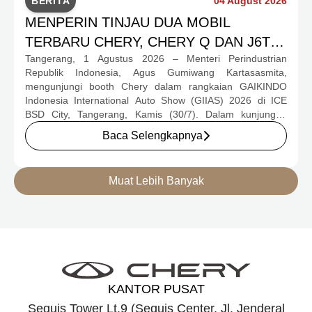
BERITA
04 August 2026
MENPERIN TINJAU DUA MOBIL
TERBARU CHERY, CHERY Q DAN J6T
Tangerang, 1 Agustus 2026 – Menteri Perindustrian
CSH YANG JADI SOROTAN DI GIIAS
Republik Indonesia, Agus Gumiwang Kartasasmita,
2026
mengunjungi booth Chery dalam rangkaian GAIKINDO
Indonesia International Auto Show (GIIAS) 2026 di ICE
BSD City, Tangerang, Kamis (30/7). Dalam kunjungan
tersebut, Menteri Perindustrian meninjau dua produk
Baca Selengkapnya
elektrifikasi terbaru Chery, yakni Chery Q, compact EV
untuk mobilitas perkotaan, serta J6T RCSH, SUV
berteknologi Range-Extended Electric Vehicle (REEV) yang
Muat Lebih Banyak
dirancang untuk mendukung perjalanan jarak jauh.
KANTOR PUSAT
Sequis Tower Lt.9 (Sequis Center, Jl. Jenderal