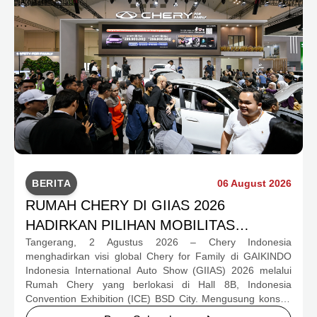
BERITA
06 August 2026
RUMAH CHERY DI GIIAS 2026
HADIRKAN PILIHAN MOBILITAS
Tangerang, 2 Agustus 2026 – Chery Indonesia
LENGKAP DAN PROGRAM APRESIASI
menghadirkan visi global Chery for Family di GAIKINDO
KONSUMEN BERNILAI HAMPIR RP1
Indonesia International Auto Show (GIIAS) 2026 melalui
MILIAR
Rumah Chery yang berlokasi di Hall 8B, Indonesia
Convention Exhibition (ICE) BSD City. Mengusung konsep
rumah yang hangat dan inklusif, Chery menghadirkan