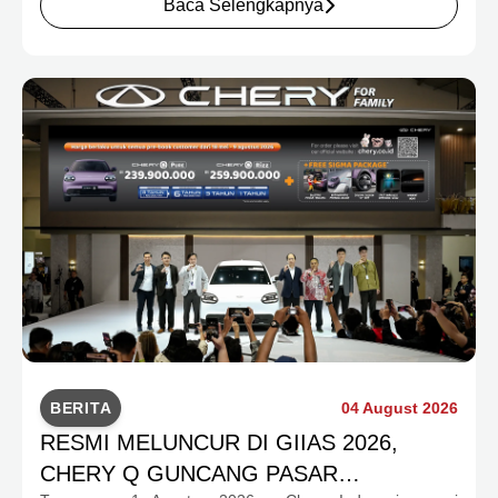
Baca Selengkapnya
pengalaman menyeluruh bagi keluarga Indonesia melalui
pilihan kendaraan ICE, EV, hingga Chery Super Hybrid
(CSH), lengkap dengan berbagai fasilitas, aktivitas, dan
program apresiasi untuk konsumen.
BERITA
04 August 2026
RESMI MELUNCUR DI GIIAS 2026,
CHERY Q GUNCANG PASAR