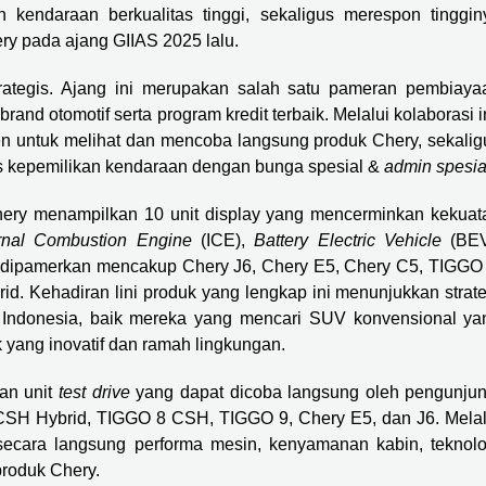
endaraan berkualitas tinggi, sekaligus merespon tinggin
y pada ajang GIIAS 2025 lalu.
trategis. Ajang ini merupakan salah satu pameran pembiaya
 otomotif serta program kredit terbaik. Melalui kolaborasi in
 untuk melihat dan mencoba langsung produk Chery, sekalig
 kepemilikan kendaraan dengan bunga spesial &
admin spesia
ery menampilkan 10 unit display yang mencerminkan kekuat
ernal Combustion Engine
(ICE),
Battery Electric Vehicle
(BEV
dipamerkan mencakup Chery J6, Chery E5, Chery C5, TIGGO 
Kehadiran lini produk yang lengkap ini menunjukkan strate
Indonesia, baik mereka yang mencari SUV konvensional ya
k yang inovatif dan ramah lingkungan.
an unit
test drive
yang dapat dicoba langsung oleh pengunjun
 CSH Hybrid, TIGGO 8 CSH, TIGGO 9, Chery E5, dan J6. Melal
secara langsung performa mesin, kenyamanan kabin, teknolo
produk Chery.