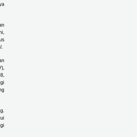
ya
an
i,
us
l.
an
),
8,
gi
ng
g.
ui
gi