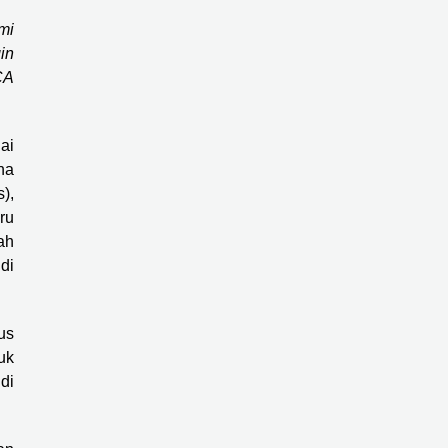
mi
in
CA
ai
na
),
ru
ah
di
us
uk
di