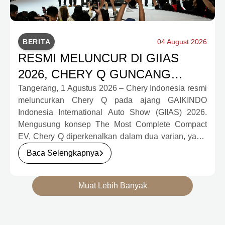
BERITA
04 August 2026
RESMI MELUNCUR DI GIIAS
2026, CHERY Q GUNCANG
PASAR OTOMOTIF MELALUI
Tangerang, 1 Agustus 2026 – Chery Indonesia resmi
meluncurkan Chery Q pada ajang GAIKINDO
HARGA SPESIAL MULAI RP239,9
Indonesia International Auto Show (GIIAS) 2026.
JUTA
Mengusung konsep The Most Complete Compact
EV, Chery Q diperkenalkan dalam dua varian, yakni
Chery Q Pure dan Chery Q Rizz, untuk
Baca Selengkapnya
mengakomodasi kebutuhan mobilitas serta
preferensi konsumen yang berbeda.
Muat Lebih Banyak