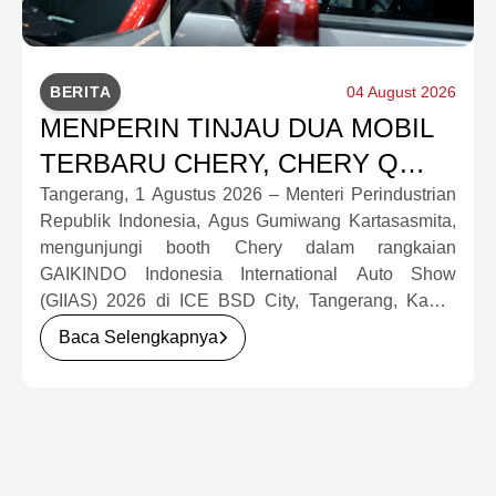
BERITA
04 August 2026
MENPERIN TINJAU DUA MOBIL
TERBARU CHERY, CHERY Q
DAN J6T CSH YANG JADI
Tangerang, 1 Agustus 2026 – Menteri Perindustrian
Republik Indonesia, Agus Gumiwang Kartasasmita,
SOROTAN DI GIIAS 2026
mengunjungi booth Chery dalam rangkaian
GAIKINDO Indonesia International Auto Show
(GIIAS) 2026 di ICE BSD City, Tangerang, Kamis
(30/7). Dalam kunjungan tersebut, Menteri
Baca Selengkapnya
Perindustrian meninjau dua produk elektrifikasi
terbaru Chery, yakni Chery Q, compact EV untuk
mobilitas perkotaan, serta J6T RCSH, SUV
berteknologi Range-Extended Electric Vehicle
(REEV) yang dirancang untuk mendukung
perjalanan jarak jauh.