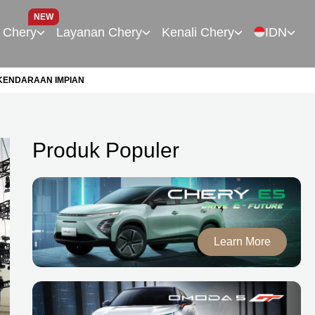
NEW
 Chery
Layanan Chery
Kenali Chery
IDN
KENDARAAN IMPIAN
Produk Populer
Learn More