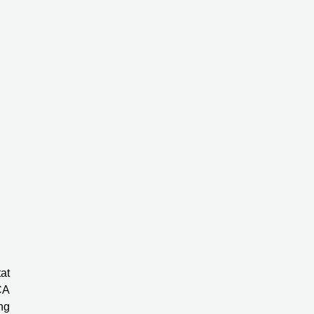
at
CA
ng