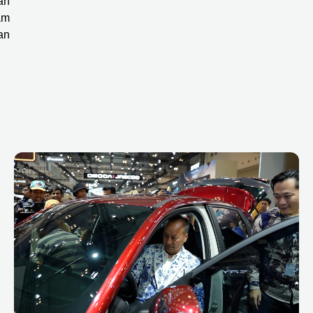
an
am
an