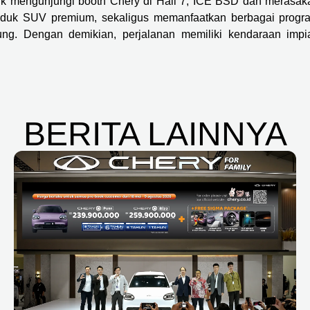
 mengunjungi booth Chery di Hall 7, ICE BSD dan merasak
roduk SUV premium, sekaligus memanfaatkan berbagai progr
ng. Dengan demikian, perjalanan memiliki kendaraan impi
BERITA LAINNYA