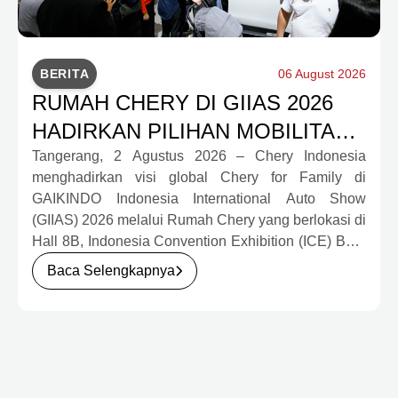
BERITA
06 August 2026
RUMAH CHERY DI GIIAS 2026
HADIRKAN PILIHAN MOBILITAS
LENGKAP DAN PROGRAM
Tangerang, 2 Agustus 2026 – Chery Indonesia
menghadirkan visi global Chery for Family di
APRESIASI KONSUMEN
GAIKINDO Indonesia International Auto Show
BERNILAI HAMPIR RP1 MILIAR
(GIIAS) 2026 melalui Rumah Chery yang berlokasi di
Hall 8B, Indonesia Convention Exhibition (ICE) BSD
City. Mengusung konsep rumah yang hangat dan
Baca Selengkapnya
inklusif, Chery menghadirkan pengalaman
menyeluruh bagi keluarga Indonesia melalui pilihan
kendaraan ICE, EV, hingga Chery Super Hybrid
(CSH), lengkap dengan berbagai fasilitas, aktivitas,
dan program apresiasi untuk konsumen.